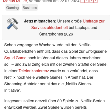
Marius Müller
,
Veröffentlicht am
22.07.2024
🇺🇸
🇫🇷
...
Gaming
Business
Jetzt mitmachen:
Unsere große
Umfrage zur
Servicezufriedenheit
bei Laptops und
Smartphones 2026
Schon vergangene Woche wurde mit den Netflix-
Quartalsberichten enthüllt, dass das Spiel zur Erfolgsserie
Squid Game
noch im Verlauf dieses Jahres erscheinen
soll – und zwar zeitgleich mit der zweiten Staffel der Serie.
In einer
Telefonkonferenz
wurde nun verkündet, dass
Netflix noch viele weitere Games in Arbeit hat. Der
Streaming-Anbieter nennt das die „Netflix Stories-
Initiative“.
Insgesamt sollen derzeit über 80 Spiele zu Netflix-Serien
entwickelt werden. Zwei Spiele wurden bereits