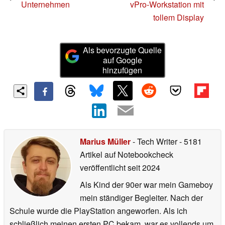
Unternehmen
vPro-Workstation mit
tollem Display
Als bevorzugte Quelle
auf Google
hinzufügen
Marius Müller
- Tech Writer
- 5181
Artikel auf Notebookcheck
veröffentlicht
seit 2024
Als Kind der 90er war mein Gameboy
mein ständiger Begleiter. Nach der
Schule wurde die PlayStation angeworfen. Als ich
schließlich meinen ersten PC bekam, war es vollends um