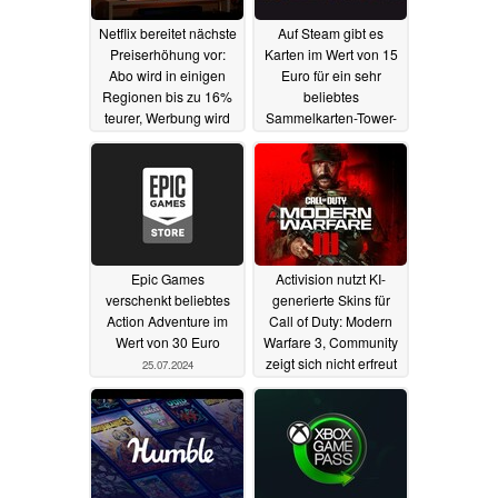
Netflix bereitet nächste
Auf Steam gibt es
Preiserhöhung vor:
Karten im Wert von 15
Abo wird in einigen
Euro für ein sehr
Regionen bis zu 16%
beliebtes
teurer, Werbung wird
Sammelkarten-Tower-
forciert
Defense geschenkt
22.01.2025
27.07.2024
Epic Games
Activision nutzt KI-
verschenkt beliebtes
generierte Skins für
Action Adventure im
Call of Duty: Modern
Wert von 30 Euro
Warfare 3, Community
zeigt sich nicht erfreut
25.07.2024
25.07.2024