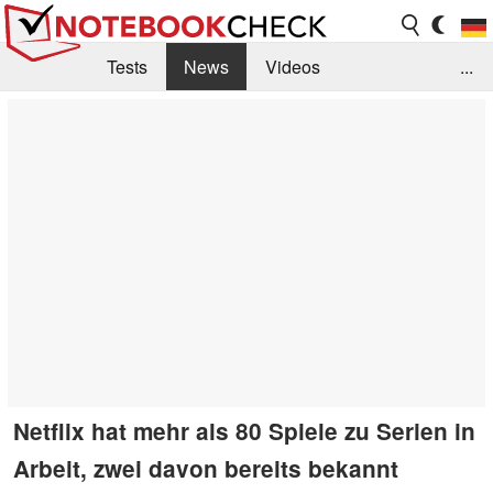
Tests
News
Videos
...
Benchmarks & Tech
Externe Tests
Kaufberatung
Deals
Suche
Jobs
Forum
Netflix hat mehr als 80 Spiele zu Serien in
Arbeit, zwei davon bereits bekannt