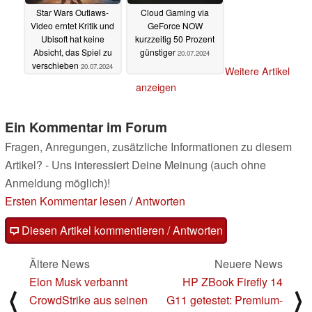
Star Wars Outlaws-
Cloud Gaming via
Video erntet Kritik und
GeForce NOW
Ubisoft hat keine
kurzzeitig 50 Prozent
Absicht, das Spiel zu
günstiger
20.07.2024
verschieben
20.07.2024
Weitere Artikel
anzeigen
Ein Kommentar im Forum
Fragen, Anregungen, zusätzliche Informationen zu diesem
Artikel? - Uns interessiert Deine Meinung (auch ohne
Anmeldung möglich)!
Ersten Kommentar lesen
/
Antworten
Diesen Artikel kommentieren / Antworten
Ältere News
Neuere News
Elon Musk verbannt
HP ZBook Firefly 14
⟨
⟩
CrowdStrike aus seinen
G11 getestet: Premium-