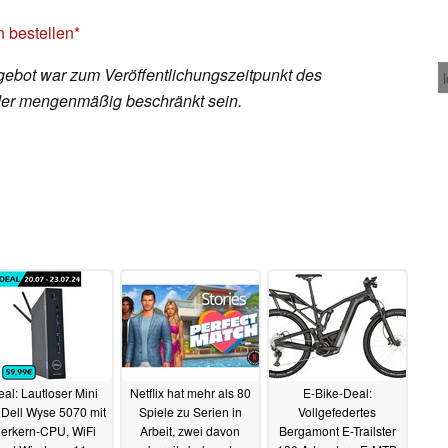
 bestellen
ebot war zum Veröffentlichungszeitpunkt des
 oder mengenmäßig beschränkt sein.
al: Lautloser Mini
Netflix hat mehr als 80
E-Bike-Deal:
Dell Wyse 5070 mit
Spiele zu Serien in
Vollgefedertes
ierkern-CPU, WiFi
Arbeit, zwei davon
Bergamont E-Trailster