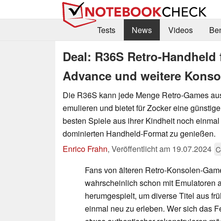
Tests
News
Videos
Be
Deal: R36S Retro-Handheld
Advance und weitere Konsol
Die R36S kann jede Menge Retro-Games aus
emulieren und bietet für Zocker eine günstige
besten Spiele aus ihrer Kindheit noch einma
dominierten Handheld-Format zu genießen.
Enrico Frahn
,
Veröffentlicht am
19.07.2024
C
Fans von älteren Retro-Konsolen-Ga
wahrscheinlich schon mit Emulatoren
herumgespielt, um diverse Titel aus f
einmal neu zu erleben. Wer sich das F