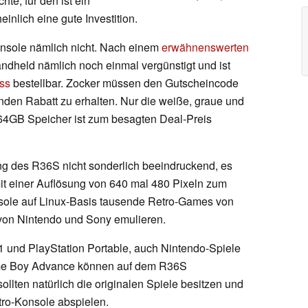
te, für den ist ein
nlich eine gute Investition.
onsole nämlich nicht. Nach einem
erwähnenswerten
ndheld nämlich noch einmal vergünstigt und ist
ess
bestellbar. Zocker müssen den Gutscheincode
en Rabatt zu erhalten. Nur die weiße, graue und
 64GB Speicher ist zum besagten Deal-Preis
ung des R36S nicht sonderlich beeindruckend, es
mit einer Auflösung von 640 mal 480 Pixeln zum
sole auf Linux-Basis tausende Retro-Games von
 von Nintendo und Sony emulieren.
PS1 und PlayStation Portable, auch Nintendo-Spiele
me Boy Advance können auf dem R36S
lten natürlich die originalen Spiele besitzen und
tro-Konsole abspielen.