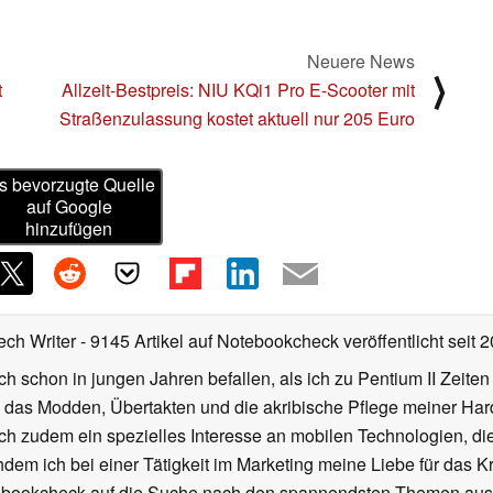
Neuere News
⟩
t
Allzeit-Bestpreis: NIU KQi1 Pro E-Scooter mit
Straßenzulassung kostet aktuell nur 205 Euro
s bevorzugte Quelle
auf Google
hinzufügen
ech Writer
- 9145 Artikel auf Notebookcheck veröffentlicht
seit 
ch schon in jungen Jahren befallen, als ich zu Pentium II Zeite
h das Modden, Übertakten und die akribische Pflege meiner Ha
ich zudem ein spezielles Interesse an mobilen Technologien, di
hdem ich bei einer Tätigkeit im Marketing meine Liebe für das 
ebookcheck auf die Suche nach den spannendsten Themen aus d