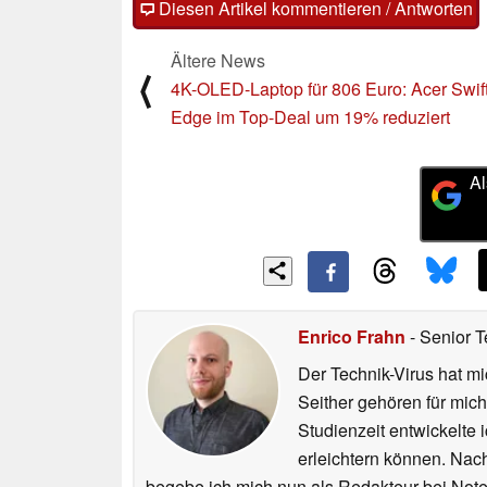
Diesen Artikel kommentieren / Antworten
Ältere News
⟨
4K-OLED-Laptop für 806 Euro: Acer Swif
Edge im Top-Deal um 19% reduziert
Al
Enrico Frahn
- Senior T
Der Technik-Virus hat mi
Seither gehören für mic
Studienzeit entwickelte 
erleichtern können. Nac
begebe ich mich nun als Redakteur bei Not