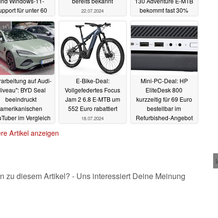
und Windows-11-
bereits bekannt
130 Adventure E-MTB
pport für unter 60
bekommt fast 30%
22.07.2024
Euro refurbished
Rabatt
20.07.2024
22.07.2024
rarbeitung auf Audi-
E-Bike-Deal:
Mini-PC-Deal: HP
iveau": BYD Seal
Vollgefedertes Focus
EliteDesk 800
beeindruckt
Jam 2 6.8 E-MTB um
kurzzeitig für 69 Euro
amerikanischen
552 Euro rabattiert
bestellbar im
Tuber im Vergleich
Refurbished-Angebot
18.07.2024
um Tesla Model 3
18.07.2024
re Artikel anzeigen
19.07.2024
n zu diesem Artikel? - Uns interessiert Deine Meinung