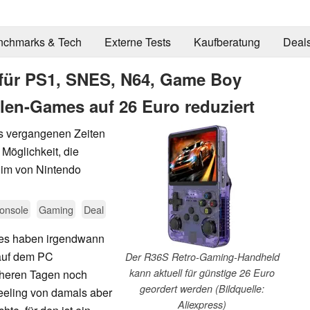
nchmarks & Tech
Externe Tests
Kaufberatung
Deal
 für PS1, SNES, N64, Game Boy
en-Games auf 26 Euro reduziert
 vergangenen Zeiten
 Möglichkeit, die
l im von Nintendo
onsole
Gaming
Deal
mes haben irgendwann
 auf dem PC
Der R36S Retro-Gaming-Handheld
kann aktuell für günstige 26 Euro
rüheren Tagen noch
geordert werden (Bildquelle:
eeling von damals aber
Aliexpress)