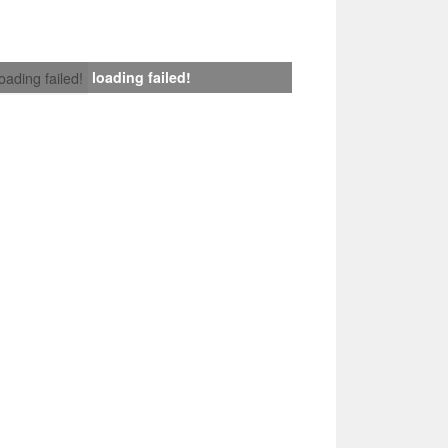
loading failed!
loading failed!