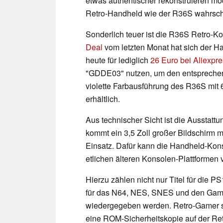
etwas authentischer rekonstruieren möch
Retro-Handheld wie der R36S wahrschei
Sonderlich teuer ist die R36S Retro-K
Deal
vom letzten Monat hat sich der Ha
heute für lediglich
26 Euro bei Aliexpr
"GDDE03" nutzen, um den entsprechend
violette Farbausführung des R36S mit
erhältlich.
Aus technischer Sicht ist die Ausstatt
kommt ein 3,5 Zoll großer Bildschirm 
Einsatz. Dafür kann die Handheld-Kon
etlichen älteren Konsolen-Plattformen
Hierzu zählen nicht nur Titel für die 
für das N64, NES, SNES und den Ga
wiedergegeben werden. Retro-Gamer sol
eine ROM-Sicherheitskopie auf der Re