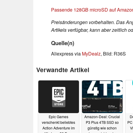
Passende 128GB microSD auf Amazon
Preisänderungen vorbehalten. Das Ang
Artikels verfügbar, kann aber zeitlich
Quelle(n)
Aliexpress via
MyDealz
, Bild: R36S
Verwandte Artikel
Epic Games
Amazon-Deal: Crucial
De
verschenkt beliebtes
P3 Plus 4TB SSD so
PC 
Action Adventure im
günstig wie schon
V