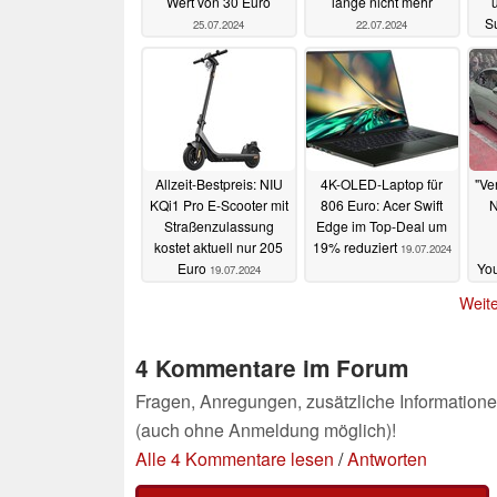
Wert von 30 Euro
lange nicht mehr
Su
25.07.2024
22.07.2024
Allzeit-Bestpreis: NIU
4K-OLED-Laptop für
"Ve
KQi1 Pro E-Scooter mit
806 Euro: Acer Swift
N
Straßenzulassung
Edge im Top-Deal um
kostet aktuell nur 205
19% reduziert
19.07.2024
Euro
You
19.07.2024
z
Weite
4 Kommentare im Forum
Fragen, Anregungen, zusätzliche Informatione
(auch ohne Anmeldung möglich)!
Alle 4 Kommentare lesen
/
Antworten