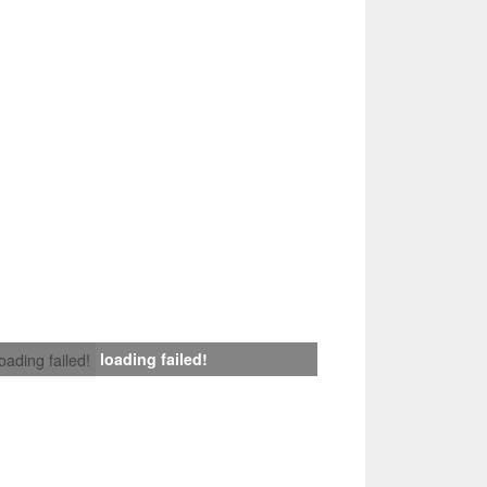
loading failed!
loading failed!