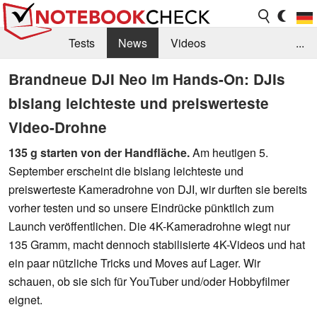
Tests
News
Videos
...
Benchmarks & Tech
Externe Tests
Brandneue DJI Neo im Hands-On: DJIs
bislang leichteste und preiswerteste
Kaufberatung
Deals
Suche
Jobs
Video-Drohne
Forum
135 g starten von der Handfläche.
Am heutigen 5.
September erscheint die bislang leichteste und
preiswerteste Kameradrohne von DJI, wir durften sie bereits
vorher testen und so unsere Eindrücke pünktlich zum
Launch veröffentlichen. Die 4K-Kameradrohne wiegt nur
135 Gramm, macht dennoch stabilisierte 4K-Videos und hat
ein paar nützliche Tricks und Moves auf Lager. Wir
schauen, ob sie sich für YouTuber und/oder Hobbyfilmer
eignet.