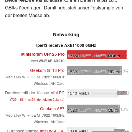
GBit/s übertragen. Damit hebt sich unser Testsample von
der breiten Masse ab.
Networking
iperf3 receive AXE11000 6GHz
Minisforum UH125 Pro
1755
MBit/s
min
max
(1737
- 1766
)
Intel Wi-Fi 6E AX210
Geekom GT13 Pro
-10%
1583
MBit/s
min
max
(1557
- 1611
)
MediaTek Wi-Fi 6E MT7922 160MHz
Wireless LAN Card
Durchschnitt der Klasse
Mini PC
1542
MBit/s
-12%
(
729 - 1814, n=54, der letzten 2 Jahre
)
Geekom AE7
-13%
1528
MBit/s
min
max
(1495
- 1552
)
MediaTek Wi-Fi 6E MT7922 160MHz
Wireless LAN Card
Durchschnittliche
Intel Wi-Fi 6E
1468
MBit/s
-16%