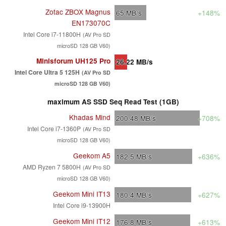
Zotac ZBOX Magnus
65
MB/s
+148%
EN173070C
Intel Core i7-11800H
(AV Pro SD
microSD 128 GB V60)
Minisforum UH125 Pro
26.22
MB/s
Intel Core Ultra 5 125H
(AV Pro SD
microSD 128 GB V60)
maximum AS SSD Seq Read Test (1GB)
Khadas Mind
200.48
MB/s
+708%
Intel Core i7-1360P
(AV Pro SD
microSD 128 GB V60)
Geekom A5
182.5
MB/s
+636%
AMD Ryzen 7 5800H
(AV Pro SD
microSD 128 GB V60)
Geekom Mini IT13
180.4
MB/s
+627%
Intel Core i9-13900H
Geekom Mini IT12
176.8
MB/s
+613%