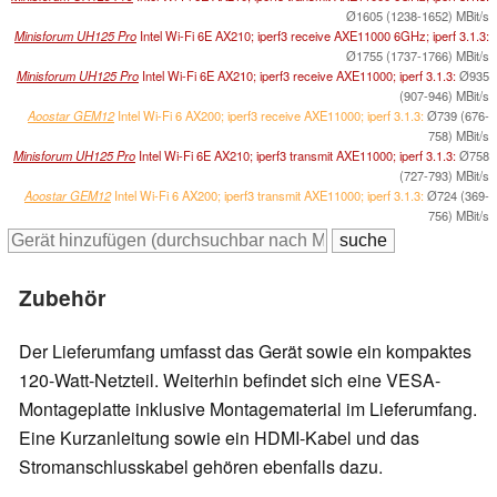
Ø1605 (1238-1652) MBit/s
Minisforum UH125 Pro
Intel Wi-Fi 6E AX210; iperf3 receive AXE11000 6GHz; iperf 3.1.3:
Ø1755 (1737-1766) MBit/s
Minisforum UH125 Pro
Intel Wi-Fi 6E AX210; iperf3 receive AXE11000; iperf 3.1.3:
Ø935
(907-946) MBit/s
Aoostar GEM12
Intel Wi-Fi 6 AX200; iperf3 receive AXE11000; iperf 3.1.3:
Ø739 (676-
758) MBit/s
Minisforum UH125 Pro
Intel Wi-Fi 6E AX210; iperf3 transmit AXE11000; iperf 3.1.3:
Ø758
(727-793) MBit/s
Aoostar GEM12
Intel Wi-Fi 6 AX200; iperf3 transmit AXE11000; iperf 3.1.3:
Ø724 (369-
756) MBit/s
Zubehör
Der Lieferumfang umfasst das Gerät sowie ein kompaktes
120-Watt-Netzteil. Weiterhin befindet sich eine VESA-
Montageplatte inklusive Montagematerial im Lieferumfang.
Eine Kurzanleitung sowie ein HDMI-Kabel und das
Stromanschlusskabel gehören ebenfalls dazu.