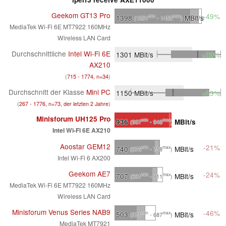
Geekom GT13 Pro
+49%
1398
MBit/s
min
max
(1261
- 1453
)
MediaTek Wi-Fi 6E MT7922 160MHz
Wireless LAN Card
Durchschnittliche
Intel Wi-Fi 6E
1301
MBit/s
+39%
AX210
(
715 - 1774, n=34
)
Durchschnitt der Klasse
Mini PC
1150
MBit/s
+23%
(
267 - 1776, n=73, der letzten 2 Jahre
)
Minisforum UH125 Pro
936
MBit/s
min
max
(907
- 946
)
Intel Wi-Fi 6E AX210
Aoostar GEM12
-21%
740
MBit/s
min
max
(676
- 758
)
Intel Wi-Fi 6 AX200
Geekom AE7
-24%
707
MBit/s
min
max
(631
- 811
)
MediaTek Wi-Fi 6E MT7922 160MHz
Wireless LAN Card
Minisforum Venus Series NAB9
-46%
503
MBit/s
min
max
(371
- 687
)
MediaTek MT7921