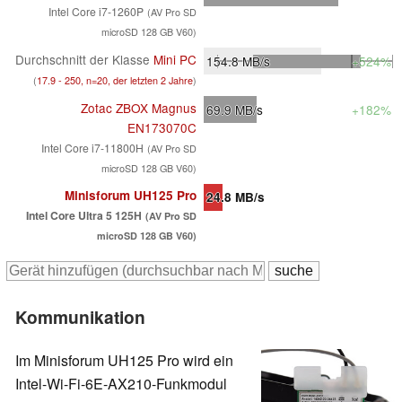
Intel Core i7-1260P
(AV Pro SD
microSD 128 GB V60)
Durchschnitt der Klasse
Mini PC
154.8
MB/s
+524%
(
17.9 - 250, n=20, der letzten 2 Jahre
)
Zotac ZBOX Magnus
69.9
MB/s
+182%
EN173070C
Intel Core i7-11800H
(AV Pro SD
microSD 128 GB V60)
Minisforum UH125 Pro
24.8
MB/s
Intel Core Ultra 5 125H
(AV Pro SD
microSD 128 GB V60)
Kommunikation
Im Minisforum UH125 Pro wird ein
Intel-Wi-Fi-6E-AX210-Funkmodul