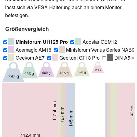
lässt sich via VESA-Halterung auch an einem Monitor
befestigen.
Größenvergleich
Minisforum UH125 Pro
Aoostar GEM12
Acemagic AM18
Minisforum Venus Series NAB9
Geekom AE7
Geekom GT13 Pro
DIN A5
❌
440 g
578 g
600 g
615 g
653 g
797 g
112.4 mm
112 mm
49.2 mm
37 mm
127 mm
130 mm
134 mm
55 mm
60 mm
145 mm
58 mm
49 mm
117 mm
112.4 mm