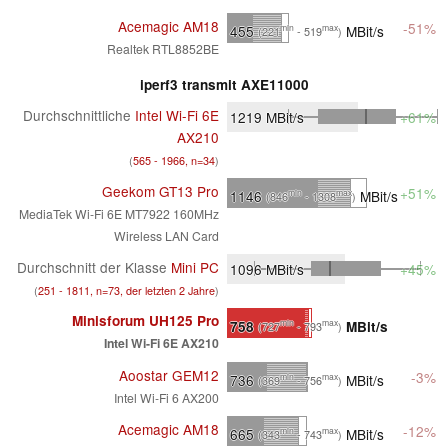
Acemagic AM18
-51%
455
MBit/s
min
max
(221
- 519
)
Realtek RTL8852BE
iperf3 transmit AXE11000
Durchschnittliche
Intel Wi-Fi 6E
1219
MBit/s
+61%
AX210
(
565 - 1966, n=34
)
Geekom GT13 Pro
+51%
1146
MBit/s
min
max
(846
- 1308
)
MediaTek Wi-Fi 6E MT7922 160MHz
Wireless LAN Card
Durchschnitt der Klasse
Mini PC
1096
MBit/s
+45%
(
251 - 1811, n=73, der letzten 2 Jahre
)
Minisforum UH125 Pro
758
MBit/s
min
max
(727
- 793
)
Intel Wi-Fi 6E AX210
Aoostar GEM12
-3%
736
MBit/s
min
max
(369
- 756
)
Intel Wi-Fi 6 AX200
Acemagic AM18
-12%
665
MBit/s
min
max
(343
- 743
)