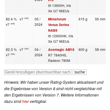
i9-13900H, Iris
Xe G7 96EUs
82.4 %
v7
05 /
615 g
55 mm
Minisforum
(old)
v7
2024
(old)
Venus Series
NAB9
i9-12900HK, Iris
Xe G7 96EUs
82.3 %
v7
04 /
600 g
58 mm
Acemagic AM18
(old)
v7
2024
R7 7840HS,
(old)
Radeon 780M
Hinweis: Wir haben unser Rating-System aktualisiert und
die Ergebnisse von Version 8 sind nicht vergleichbar mit
den Ergebnissen von Version 7. Weitere Informationen
dazu sind
hier
verfügbar.