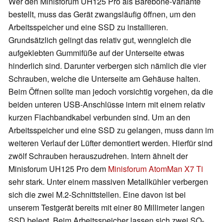
Wer den Minisforum UH125 Pro als Barebone-Variante
bestellt, muss das Gerät zwangsläufig öffnen, um den
Arbeitsspeicher und eine SSD zu installieren.
Grundsätzlich gelingt das relativ gut, wenngleich die
aufgeklebten Gummifüße auf der Unterseite etwas
hinderlich sind. Darunter verbergen sich nämlich die vier
Schrauben, welche die Unterseite am Gehäuse halten.
Beim Öffnen sollte man jedoch vorsichtig vorgehen, da die
beiden unteren USB-Anschlüsse intern mit einem relativ
kurzen Flachbandkabel verbunden sind. Um an den
Arbeitsspeicher und eine SSD zu gelangen, muss dann im
weiteren Verlauf der Lüfter demontiert werden. Hierfür sind
zwölf Schrauben herauszudrehen. Intern ähnelt der
Minisforum UH125 Pro dem
Minisforum AtomMan X7 Ti
sehr stark. Unter einem massiven Metallkühler verbergen
sich die zwei M.2-Schnittstellen. Eine davon ist bei
unserem Testgerät bereits mit einer 80 Millimeter langen
SSD belegt. Beim Arbeitsspeicher lassen sich zwei SO-