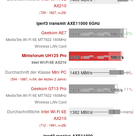
AX210
(
729 - 1827, n=29
)
iperf3 transmit AXE11000 6GHz
Geekom AE7
+6%
1699
MBit/s
min
max
(1590
- 1792
)
MediaTek Wi-Fi 6E MT7922 160MHz
Wireless LAN Card
Minisforum UH125 Pro
1605
MBit/s
min
max
(1238
- 1652
)
Intel Wi-Fi 6E AX210
Durchschnitt der Klasse
Mini PC
1483
MBit/s
-8%
(
504 - 1887, n=54, der letzten 2 Jahre
)
Geekom GT13 Pro
-11%
1429
MBit/s
min
max
(1392
- 1511
)
MediaTek Wi-Fi 6E MT7922 160MHz
Wireless LAN Card
Durchschnittliche
Intel Wi-Fi 6E
1382
MBit/s
-14%
AX210
(
712 - 1991, n=28
)
iperf3 receive AXE11000