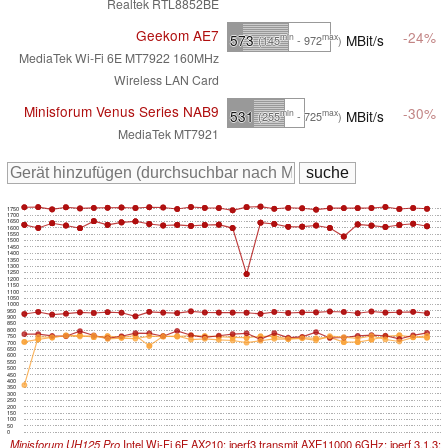
Realtek RTL8852BE
Geekom AE7
-24%
573
MBit/s
min
max
(145
- 972
)
MediaTek Wi-Fi 6E MT7922 160MHz
Wireless LAN Card
Minisforum Venus Series NAB9
-30%
531
MBit/s
min
max
(255
- 725
)
MediaTek MT7921
1750
1700
1650
1600
1550
1500
1450
1400
1350
1300
1250
1200
1150
1100
1050
1000
950
900
850
800
750
700
650
600
550
500
450
400
350
300
250
200
150
100
50
0
Minisforum UH125 Pro
Intel Wi-Fi 6E AX210; iperf3 transmit AXE11000 6GHz; iperf 3.1.3: