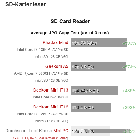
SD-Kartenleser
SD Card Reader
average JPG Copy Test (av. of 3 runs)
Khadas Mind
181.79
MB/s
+593%
Intel Core i7-1360P
(AV Pro SD
microSD 128 GB V60)
Geekom A5
176.8
MB/s
+574%
AMD Ryzen 7 5800H
(AV Pro SD
microSD 128 GB V60)
Geekom Mini IT13
154.449
MB/s
+489%
Intel Core i9-13900H
Geekom Mini IT12
129.2
MB/s
+393%
Intel Core i7-1260P
(AV Pro SD
microSD 128 GB V60)
Durchschnitt der Klasse
Mini PC
126.7
MB/s
+383%
(
17.3 - 214, n=20, der letzten 2 Jahre
)