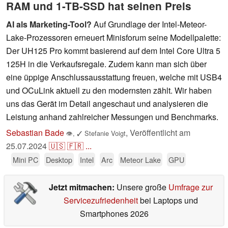
RAM und 1-TB-SSD hat seinen Preis
AI als Marketing-Tool?
Auf Grundlage der Intel-Meteor-
Lake-Prozessoren erneuert Minisforum seine Modellpalette:
Der UH125 Pro kommt basierend auf dem Intel Core Ultra 5
125H in die Verkaufsregale. Zudem kann man sich über
eine üppige Anschlussausstattung freuen, welche mit USB4
und OCuLink aktuell zu den modernsten zählt. Wir haben
uns das Gerät im Detail angeschaut und analysieren die
Leistung anhand zahlreicher Messungen und Benchmarks.
Sebastian Bade
,
Veröffentlicht am
👁
,
✓
Stefanie Voigt
25.07.2024
🇺🇸
🇫🇷
...
Mini PC
Desktop
Intel
Arc
Meteor Lake
GPU
Jetzt mitmachen:
Unsere große
Umfrage zur
Servicezufriedenheit
bei Laptops und
Smartphones 2026