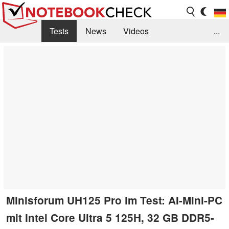
Tests
News
Videos
...
Benchmarks & Tech
Externe Tests
Kaufberatung
Deals
Suche
Jobs
Forum
Minisforum UH125 Pro im Test: AI-Mini-PC
mit Intel Core Ultra 5 125H, 32 GB DDR5-