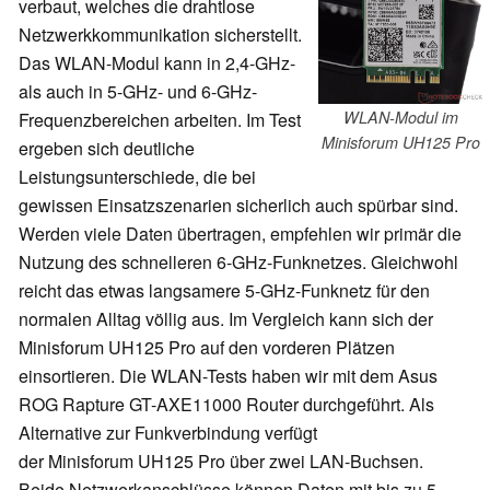
verbaut, welches die drahtlose
Netzwerkkommunikation sicherstellt.
Das WLAN-Modul kann in 2,4-GHz-
als auch in 5-GHz- und 6-GHz-
WLAN-Modul im
Frequenzbereichen arbeiten. Im Test
Minisforum UH125 Pro
ergeben sich deutliche
Leistungsunterschiede, die bei
gewissen Einsatzszenarien sicherlich auch spürbar sind.
Werden viele Daten übertragen, empfehlen wir primär die
Nutzung des schnelleren 6-GHz-Funknetzes. Gleichwohl
reicht das etwas langsamere 5-GHz-Funknetz für den
normalen Alltag völlig aus. Im Vergleich kann sich der
Minisforum UH125 Pro auf den vorderen Plätzen
einsortieren. Die WLAN-Tests haben wir mit dem Asus
ROG Rapture GT-AXE11000 Router durchgeführt. Als
Alternative zur Funkverbindung verfügt
der Minisforum UH125 Pro über zwei LAN-Buchsen.
Beide Netzwerkanschlüsse können Daten mit bis zu 5