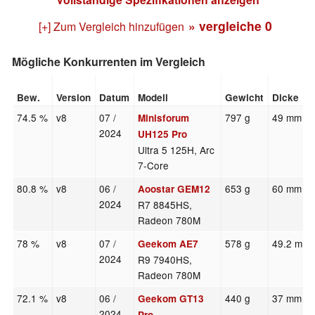
» vergleiche
0
[+] Zum Vergleich hinzufügen
Mögliche Konkurrenten im Vergleich
Bew.
Version
Datum
Modell
Gewicht
Dicke
74.5 %
v8
07 /
797 g
49 mm
Minisforum
2024
UH125 Pro
Ultra 5 125H, Arc
7-Core
80.8 %
v8
06 /
653 g
60 mm
Aoostar GEM12
2024
R7 8845HS,
Radeon 780M
78 %
v8
07 /
578 g
49.2 mm
Geekom AE7
2024
R9 7940HS,
Radeon 780M
72.1 %
v8
06 /
440 g
37 mm
Geekom GT13
2024
Pro