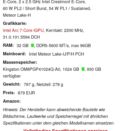
E-Core, 2 x 2.5 GHz Intel Crestmont E-Core,
60 W PL2 / Short Burst, 54 W PL1 / Sustained,
Meteor Lake-H
Grafikkarte
Intel Arc 7-Core iGPU
, Kerntakt: 2200 MHz,
31.0.101.5594 DCH
RAM
32 GB
, DDR5-5600 MT/s, max 96GB
Mainboard
Intel Meteor Lake-U/P/H PCH
Massenspeicher
Kingston OM8PGP41024Q-A0, 1024 GB
, 930 GB
verfügbar
Gewicht
797 g, Netzteil: 278 g
Preis
879 EUR
Amazon
Hinweis: Der Hersteller kann abweichende Bauteile wie
Bildschirme, Laufwerke und Speicherriegel mit ähnlichen
Spezifikationen unter dem gleichen Modellnamen einsetzen.
Vollständige Spezifikationen anzeigen