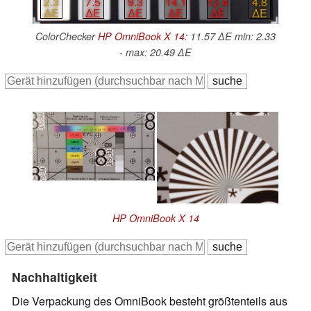
2.3
7.5
9.3
14.1
12.4
4.8
∆E
∆E
∆E
∆E
∆E
∆E
ColorChecker
HP OmniBook X 14
: 11.57 ∆E min: 2.33
- max: 20.49 ∆E
HP OmniBook X 14
Nachhaltigkeit
Die Verpackung des OmniBook besteht größtenteils aus