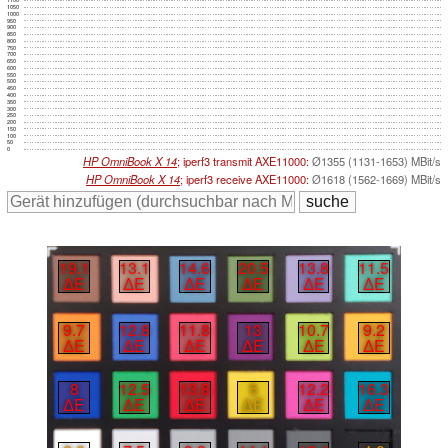
1100
1050
1000
950
900
850
800
750
700
650
600
550
500
450
400
350
300
250
200
150
100
50
0
HP OmniBook X 14
; iperf3 transmit AXE11000:
Ø1355 (1131-1653) MBit/s
HP OmniBook X 14
; iperf3 receive AXE11000:
Ø1618 (1562-1669) MBit/s
19.1
13.1
14.6
20.5
13.8
11.5
∆E
∆E
∆E
∆E
∆E
∆E
9.7
12.8
11.8
13
10.7
9.2
∆E
∆E
∆E
∆E
∆E
∆E
8
12.5
13.8
5
12.2
16.3
∆E
∆E
∆E
∆E
∆E
∆E