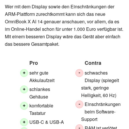
Wer mit dem Display sowie den Einschränkungen der
ARM-Plattform zurechtkommt kann sich das neue
OmniBook X AI 14 genauer anschauen, vor allem, da es
im Online-Handel schon für unter 1.000 Euro verfügbar ist.
Mit einem besseren Display wäre das Gerät aber einfach
das bessere Gesamtpaket.
Pro
Contra
sehr gute
schwaches
+
-
Akkulaufzeit
Display (spiegelt
stark, geringe
schlankes
+
Helligkeit, 60 Hz)
Gehäuse
Einschränkungen
-
komfortable
+
beim Software-
Tastatur
Support
USB-C & USB-A
+
RAM ist verlötet
-