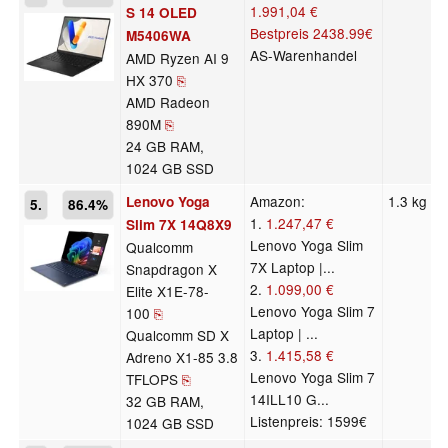
1.991,04 €
S 14 OLED
Bestpreis
2438.99€
M5406WA
AS-Warenhandel
AMD Ryzen AI 9
HX 370
⎘
AMD Radeon
890M
⎘
24 GB RAM,
1024 GB SSD
Amazon:
1.3 kg
Lenovo Yoga
5.
86.4%
1.
1.247,47 €
Slim 7X 14Q8X9
Lenovo Yoga Slim
Qualcomm
7X Laptop |...
Snapdragon X
2.
1.099,00 €
Elite X1E-78-
Lenovo Yoga Slim 7
100
⎘
Laptop | ...
Qualcomm SD X
3.
1.415,58 €
Adreno X1-85 3.8
Lenovo Yoga Slim 7
TFLOPS
⎘
14ILL10 G...
32 GB RAM,
Listenpreis: 1599€
1024 GB SSD