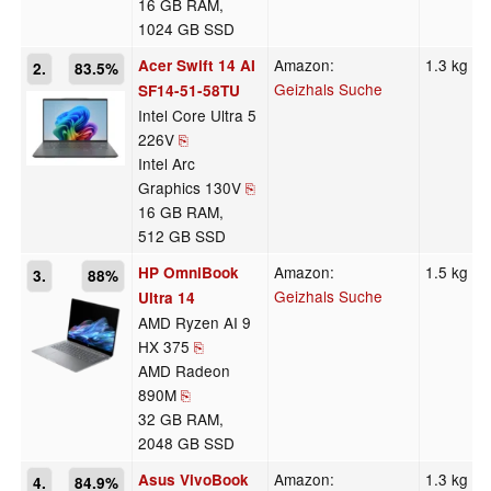
16 GB RAM,
1024 GB SSD
Amazon:
1.3 kg
Acer Swift 14 AI
2.
83.5%
Geizhals Suche
SF14-51-58TU
Intel Core Ultra 5
226V
⎘
Intel Arc
Graphics 130V
⎘
16 GB RAM,
512 GB SSD
Amazon:
1.5 kg
HP OmniBook
3.
88%
Geizhals Suche
Ultra 14
AMD Ryzen AI 9
HX 375
⎘
AMD Radeon
890M
⎘
32 GB RAM,
2048 GB SSD
Amazon:
1.3 kg
Asus VivoBook
4.
84.9%