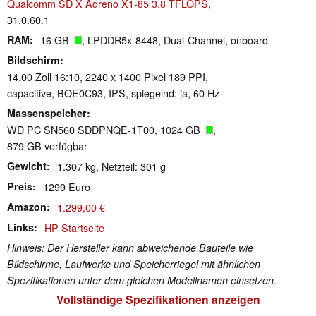
Qualcomm SD X Adreno X1-85 3.8 TFLOPS
,
31.0.60.1
RAM
16 GB
, LPDDR5x-8448, Dual-Channel, onboard
Bildschirm
14.00 Zoll 16:10, 2240 x 1400 Pixel 189 PPI,
capacitive, BOE0C93, IPS, spiegelnd: ja, 60 Hz
Massenspeicher
WD PC SN560 SDDPNQE-1T00, 1024 GB
,
879 GB verfügbar
Gewicht
1.307 kg, Netzteil: 301 g
Preis
1299 Euro
Amazon
1.299,00 €
Links
HP Startseite
Hinweis: Der Hersteller kann abweichende Bauteile wie
Bildschirme, Laufwerke und Speicherriegel mit ähnlichen
Spezifikationen unter dem gleichen Modellnamen einsetzen.
Vollständige Spezifikationen anzeigen