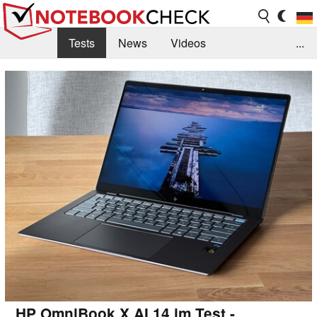
Tests
News
Videos
...
Benchmarks & Tech
Externe Tests
Kaufberatung
Deals
Suche
Jobs
Forum
HP OmniBook X AI 14 im Test -