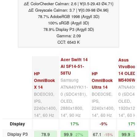
ΔE ColorChecker Calman: 2.6 | ∀{0.5-29.43 Ø4.71}
ΔE Greyscale Calman: 3.7 | ∀{0.09-98 Ø4.96}
78.7% AdobeRGB 1998 (Argyll 3D)
100% sRGB (Argyll 3D)
78.9% Display P3 (Argyll 3D)
Gamma: 2.09
CCT: 6543 K
Acer Swift 14
Asus
AI SF14-51-
VivoBoo
58TU
14 OLED
HP
HP
Samsung
M5406W
OmniBook
OmniBook
ATNA40YK11-
ATNA40C
X 14
Ultra 14
BOE0C93,
0 (SDC4181),
BOE0C9E,
0 (SDC41
IPS,
OLED,
IPS,
OLED,
2240x1400,
2880x1800,
2240x1400,
1920x120
14", 60 Hz
14", 90 Hz
14", 60 Hz
14", 60 H
Display
17%
-9%
17%
Display P3
78.9
99.9
67.1
99.9
27%
-15%
2