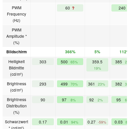
PWM
60
240
?
Frequency
(Hz)
PWM
Amplitude *
(%)
Bildschirm
366%
5%
112
Helligkeit
303
500
359.5
385
65%
2
Bildmitte
19%
(cd/m²)
Brightness
293
499
361
382
70%
23%
3
(cd/m²)
Brightness
90
97
92
95
8%
2%
6
Distribution
(%)
Schwarzwert
0.17
0.01
0.27
0.03
94%
-59%
8
* (cd/m²)