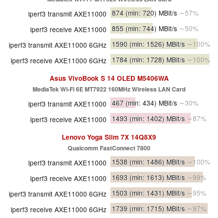
874
(min: 720)
MBit/s
∼57%
iperf3 transmit AXE11000
855
(min: 744)
MBit/s
∼50%
iperf3 receive AXE11000
1590
(min: 1526)
MBit/s
∼100%
iperf3 transmit AXE11000 6GHz
1784
(min: 1728)
MBit/s
∼100%
iperf3 receive AXE11000 6GHz
Asus VivoBook S 14 OLED M5406WA
MediaTek Wi-Fi 6E MT7922 160MHz Wireless LAN Card
467
(min: 434)
MBit/s
∼30%
iperf3 transmit AXE11000
1493
(min: 1402)
MBit/s
∼87%
iperf3 receive AXE11000
Lenovo Yoga Slim 7X 14Q8X9
Qualcomm FastConnect 7800
1538
(min: 1486)
MBit/s
∼100%
iperf3 transmit AXE11000
1693
(min: 1613)
MBit/s
∼99%
iperf3 receive AXE11000
1503
(min: 1431)
MBit/s
∼95%
iperf3 transmit AXE11000 6GHz
1739
(min: 1715)
MBit/s
∼97%
iperf3 receive AXE11000 6GHz