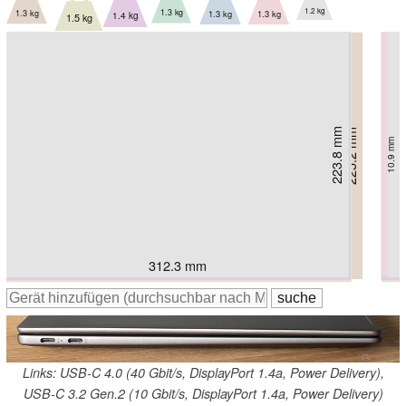
1.2 kg
1.3 kg
1.3 kg
1.3 kg
1.3 kg
1.4 kg
1.5 kg
223.5 mm
223.8 mm
225.2 mm
221 mm
222 mm
226 mm
228 mm
15.9 mm
14.3 mm
10.9 mm
16.9 mm
16.5 mm
16 mm
15 mm
312 mm
311 mm
312.9 mm
312.3 mm
325 mm
314 mm
315 mm
Links: USB-C 4.0 (40 Gbit/s, DisplayPort 1.4a, Power Delivery),
USB-C 3.2 Gen.2 (10 Gbit/s, DisplayPort 1.4a, Power Delivery)