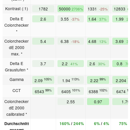
Kontrast (:1)
1782
50000
1331
12833
2706%
-25%
6
Delta E
2.6
3.55
1.64
1.99
-37%
37%
2
Colorchecker
*
Colorchecker
5.4
6.38
4.68
3.69
-18%
13%
3
dE 2000
max. *
Delta E
3.7
2.2
2.6
0.8
41%
30%
7
Graustufen *
Gamma
105%
113%
99%
1
2.09
1.94
2.22
2.204
CCT
99%
101%
102%
1
6543
6405
6388
6474
Colorchecker
2.55
0.97
1.79
dE 2000
calibrated *
Durchschnitt
160%
/
244%
6%
/
4%
75%
gesamt