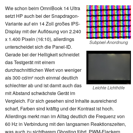
Wie schon beim OmniBook 14 Ultra
setzt HP auch bei der Snapdragon-
Variante auf ein 14 Zoll großes IPS-
Display mit der Auflösung von 2.240
x 1.400 Pixeln (16:10), allerdings
Subpixel-Anordnung
unterscheidet sich die Panel-ID.
Gerade bei der Helligkeit schneidet
das Testgerät mit einem
durchschnittlichen Wert von weniger
als 300 cd/m² noch einmal deutlich
schlechter ab und ist damit auch das
Leichte Lichthöfe
mit Abstand schwächste Gerät im
Vergleich. Für sich gesehen sind Inhalte ausreichend
scharf, Farben sind kräftig und der Kontrast ist hoch.
Allerdings merkt man im Alltag deutlich die Frequenz von
60 Hz in Verbindung mit den langsamen Reaktionszeiten,
was auch zu sichtbarem Ghosting führt. PWM-Flackern