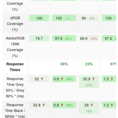
Coverage
(%)
sRGB
100
100
99
100
0%
-1%
0
Coverage
(%)
AdobeRGB
78.7
97.6
68.9
97.2
24%
-12%
2
1998
Coverage
(%)
Response
98%
23%
97%
Times
Response
52
0.8
35.9
1.3
?
?
?
?
98%
Time Grey
31%
50% / Grey
80% * (ms)
Response
32.8
0.8
28
1.2
?
?
?
?
98%
Time Black /
15%
White * (ms)