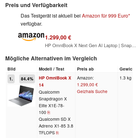
Preis und Verfügbarkeit
Das Testgerät ist aktuell bei
Amazon für 999 Euro
verfügbar.
1.299,00 €
HP OmniBook X Next Gen AI Laptop | Snapdragon X Elite X1E-78-100 (12C) mit dedizierte NPU für KI | 45 NPU Tops | Copilot+ PC | 14" 2,2K Touchscreen | 16 GB RAM | 1TB SSD | Win11 | Silber
Mögliche Alternativen im Vergleich
Bild
Modell / Test
Preis ab
Gewicht
Amazon:
1.3 kg
HP OmniBook X
1.
84.4%
1.299,00 €
14
Geizhals Suche
Qualcomm
Snapdragon X
Elite X1E-78-
100
⎘
Qualcomm SD X
Adreno X1-85 3.8
TFLOPS
⎘