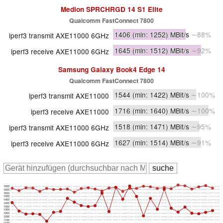
Medion SPRCHRGD 14 S1 Elite
Qualcomm FastConnect 7800
1406
(min: 1252)
MBit/s
∼88%
iperf3 transmit AXE11000 6GHz
1645
(min: 1512)
MBit/s
∼92%
iperf3 receive AXE11000 6GHz
Samsung Galaxy Book4 Edge 14
Qualcomm FastConnect 7800
1544
(min: 1422)
MBit/s
∼100%
iperf3 transmit AXE11000
1716
(min: 1640)
MBit/s
∼100%
iperf3 receive AXE11000
1518
(min: 1471)
MBit/s
∼95%
iperf3 transmit AXE11000 6GHz
1627
(min: 1514)
MBit/s
∼91%
iperf3 receive AXE11000 6GHz
1650
1600
1550
1500
1450
1400
1350
1300
1250
1200
1150