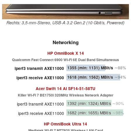
Rechts: 3,5-mm-Stereo, USB-A 3.2 Gen.2 (10 Gbit/s, Powered)
Networking
HP OmniBook X 14
Qualcomm Fast Connect 6900 Wi-Fi 6E Dual Band Simultaneous
1355
(min: 1131)
MBit/s
∼88%
iperf3 transmit AXE11000
1618
(min: 1562)
MBit/s
∼94%
iperf3 receive AXE11000
Acer Swift 14 AI SF14-51-58TU
Killer Wi-Fi 7 BE1750i 320MHz Wireless Network Adapter
1392
(min: 1324)
MBit/s
∼90%
iperf3 transmit AXE11000
1682
(min: 1655)
MBit/s
∼98%
iperf3 receive AXE11000
HP OmniBook Ultra 14
Mediatek Wi-Fi 7 MT7925 Wireless LAN Card