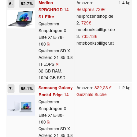
Amazon:
1.4 kg
Medion
6.
82.7%
Bestpreis
729€
SPRCHRGD 14
nullprozentshop.de
S1 Elite
2.
729€
Qualcomm
notebooksbilliger.de
Snapdragon X
3.
735.13€
Elite X1E-78-
notebooksbilliger.at
100
⎘
Qualcomm SD X
Adreno X1-85 3.8
TFLOPS
⎘
32 GB RAM,
1024 GB SSD
Amazon:
822,23 €
1.2 kg
Samsung Galaxy
7.
85.1%
Geizhals Suche
Book4 Edge 14
Qualcomm
Snapdragon X
Elite X1E-80-
100
⎘
Qualcomm SD X
Adreno X1-85 3.8