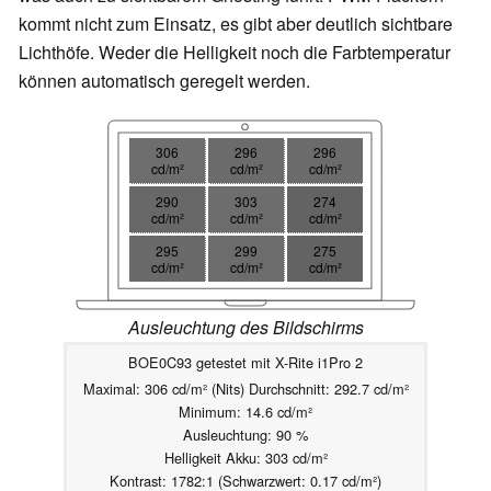
kommt nicht zum Einsatz, es gibt aber deutlich sichtbare
Lichthöfe. Weder die Helligkeit noch die Farbtemperatur
können automatisch geregelt werden.
306
296
296
cd/m²
cd/m²
cd/m²
290
303
274
cd/m²
cd/m²
cd/m²
295
299
275
cd/m²
cd/m²
cd/m²
Ausleuchtung des Bildschirms
BOE0C93 getestet mit X-Rite i1Pro 2
Maximal: 306 cd/m² (Nits) Durchschnitt: 292.7 cd/m²
Minimum: 14.6 cd/m²
Ausleuchtung: 90 %
Helligkeit Akku: 303 cd/m²
Kontrast: 1782:1 (Schwarzwert: 0.17 cd/m²)