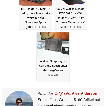
MSI Raider 16 Max HX
So viel Watt leistet die
zeigt, dass Arrow Lake
RTX 5090 im MSI
weiterhin zur
Raider 16 Max HX im
Notebook-Spitze
"Extreme Performance"
gehört
Modus
13.06.2026
12.06.2026
Intel vs. Snapdragon:
Schlagabtausch unter
der 1-kg-Marke
12.06.2026
Autor des
Originals
:
Alex Alderson
-
Senior Tech Writer
- 15160 Artikel auf
Notebookcheck veröffentlicht
seit