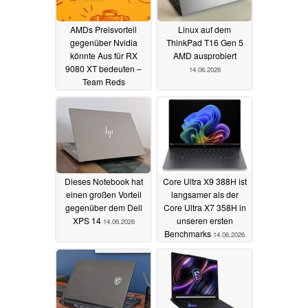
AMDs Preisvorteil
Linux auf dem
gegenüber Nvidia
ThinkPad T16 Gen 5
könnte Aus für RX
AMD ausprobiert
9080 XT bedeuten –
14.06.2026
Team Reds
angeblichen RTX-50-
Super-Killer
17.06.2026
Dieses Notebook hat
Core Ultra X9 388H ist
einen großen Vorteil
langsamer als der
gegenüber dem Dell
Core Ultra X7 358H in
XPS 14
unseren ersten
14.06.2026
Benchmarks
14.06.2026