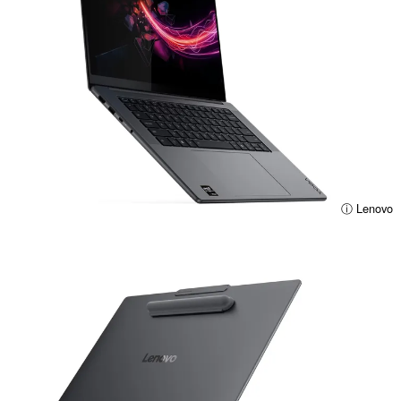
ⓘ Lenovo