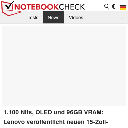
Tests
News
Videos
...
Benchmarks & Tech
Externe Tests
Kaufberatung
Deals
Suche
Jobs
Forum
1.100 Nits, OLED und 96GB VRAM:
Lenovo veröffentlicht neuen 15-Zoll-