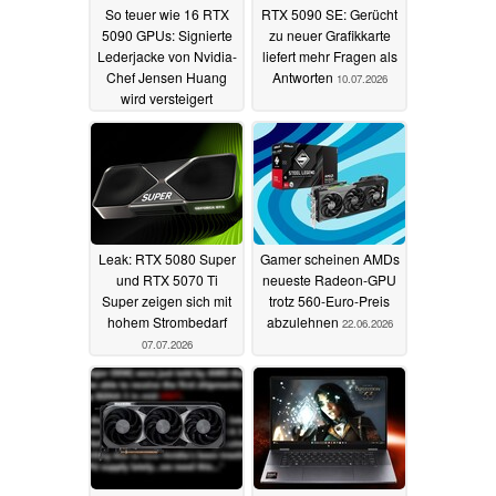
So teuer wie 16 RTX
RTX 5090 SE: Gerücht
5090 GPUs: Signierte
zu neuer Grafikkarte
Lederjacke von Nvidia-
liefert mehr Fragen als
Chef Jensen Huang
Antworten
10.07.2026
wird versteigert
10.07.2026
Leak: RTX 5080 Super
Gamer scheinen AMDs
und RTX 5070 Ti
neueste Radeon-GPU
Super zeigen sich mit
trotz 560-Euro-Preis
hohem Strombedarf
abzulehnen
22.06.2026
07.07.2026