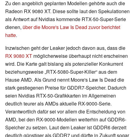
Zu den angeblich geplanten Modellen gehörte auch die
Radeon RX 9080 XT. Diese sollte laut den Spekulationen
als Antwort auf Nvidias kommende RTX-50-Super-Serie
dienen,
über die Moore's Law Is Dead zuvor berichtet
hatte
.
Inzwischen geht der Leaker jedoch davon aus, dass die
RX 9080 XT
möglicherweise überhaupt nicht erscheinen
wird. Die Karte galt bislang als potenzieller Konkurrent
beziehungsweise „RTX-5080-Super-Killer“ aus dem
Hause AMD. Als Grund nennt Moore's Law Is Dead die
stark gestiegenen Preise für GDDR7-Speicher. Dadurch
seien Nvidias RTX-50-Grafikkarten im Allgemeinen
deutlich teurer als AMDs aktuelle RX-9000-Serie.
Verantwortlich dafür sei vor allem die Entscheidung von
AMD, bei den RX-9000-Modellen weiterhin auf GDDR6-
Speicher zu setzen. Laut dem Leaker ist GDDR6 derzeit
deutlich günstiger als GDDR7 und dürfte in Zukunft sogar