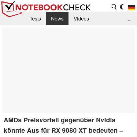
Tests
News
Videos
...
Benchmarks & Tech
Externe Tests
Kaufberatung
Deals
Suche
Jobs
Forum
AMDs Preisvorteil gegenüber Nvidia
könnte Aus für RX 9080 XT bedeuten –