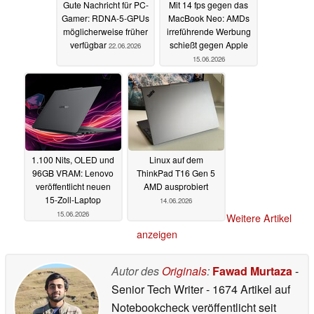
Gute Nachricht für PC-
Mit 14 fps gegen das
Gamer: RDNA-5-GPUs
MacBook Neo: AMDs
möglicherweise früher
irreführende Werbung
verfügbar
schießt gegen Apple
22.06.2026
15.06.2026
1.100 Nits, OLED und
Linux auf dem
96GB VRAM: Lenovo
ThinkPad T16 Gen 5
veröffentlicht neuen
AMD ausprobiert
15-Zoll-Laptop
14.06.2026
15.06.2026
Weitere Artikel
anzeigen
Autor des
Originals
:
Fawad Murtaza
-
Senior Tech Writer
- 1674 Artikel auf
Notebookcheck veröffentlicht
seit