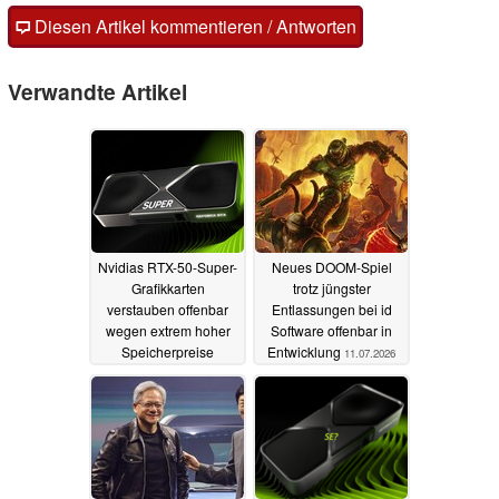
Diesen Artikel kommentieren / Antworten
Verwandte Artikel
Nvidias RTX-50-Super-
Neues DOOM-Spiel
Grafikkarten
trotz jüngster
verstauben offenbar
Entlassungen bei id
wegen extrem hoher
Software offenbar in
Speicherpreise
Entwicklung
11.07.2026
18.07.2026