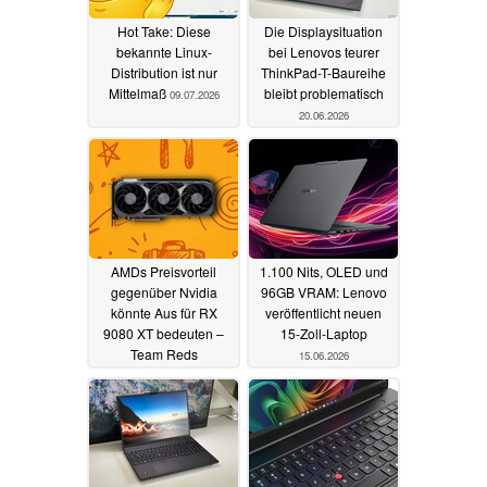
Hot Take: Diese
Die Displaysituation
bekannte Linux-
bei Lenovos teurer
Distribution ist nur
ThinkPad-T-Baureihe
Mittelmaß
bleibt problematisch
09.07.2026
20.06.2026
AMDs Preisvorteil
1.100 Nits, OLED und
gegenüber Nvidia
96GB VRAM: Lenovo
könnte Aus für RX
veröffentlicht neuen
9080 XT bedeuten –
15-Zoll-Laptop
Team Reds
15.06.2026
angeblichen RTX-50-
Super-Killer
17.06.2026