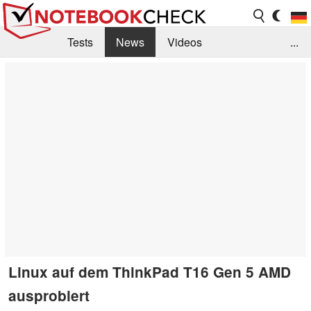
Tests
News
Videos
...
Benchmarks & Tech
Externe Tests
Kaufberatung
Deals
Suche
Jobs
Forum
Linux auf dem ThinkPad T16 Gen 5 AMD
ausprobiert