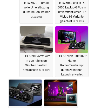
RTX 5070 Ti erhält
RTX 5060 und RTX
volle Unterstützung
5050 Laptop-GPUs in
durch neuen Treiber
unveröffentlichter HP
Victus 16-Variante
21.02.2025
gesichtet
19.02.2025
RTX 5090 Vorrat wird
RTX 5070 vs. RX 9070:
in den nächsten
Harter
Wochen deutlich
Konkurrenzkampf
anwachsen
durch zeitnahen
17.02.2025
Launch erwartet
13.02.2025