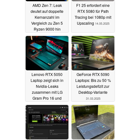
AMD Zen 7: Leak
F1 25 erfordert eine
deutet auf doppelte
RTX 5080 für Path
Kernanzahl im
Tracing bei 1080p mit
Vergleich zu Zen 5
Upscaling
14.05.2025
Ryzen 9000 hin
12.06.2025
Lenovo RTX 5050
GeForce RTX 5090
Laptop zeigt sich in
Laptops: Bis zu 50 %
Nvidia-Leaks
Leistungsdefizit zur
zusammen mit LG
Desktop-Variante
Gram Pro 16 und
31.03.2025
Razer Blade
08.04.2025