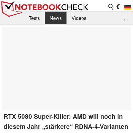
Tests
News
Videos
...
Benchmarks & Tech
Externe Tests
Kaufberatung
Deals
Suche
Jobs
Forum
RTX 5080 Super-Killer: AMD will noch in
diesem Jahr „stärkere“ RDNA-4-Varianten