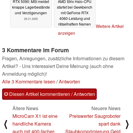
RTX 5090: MSI meldet
AMD Strix Halo-CPU
knappe Lagerbestände
startet bei Geekbench
und Verzögerungen
mit GeForce RTX
4060-Leistung und
29.01.2025
rätselhaftem Namen
Weitere Artikel
10.12.2024
anzeigen
3 Kommentare im Forum
Fragen, Anregungen, zusätzliche Informationen zu diesem
Artikel? - Uns interessiert Deine Meinung (auch ohne
Anmeldung möglich)!
Alle 3 Kommentare lesen
/
Antworten
Diesen Artikel kommentieren / Antworten
Ältere News
Neuere News
MicroCam X1 ist eine
Preiswerter Saugroboter
⟨
⟩
handliche Kamera
spart dank
auch mit 400-facher-
Staubkomprimierung Geld