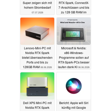
Super zeigen sich mit
RTX Spark, ConnectX-
hohem Strombedarf
7-Anschlüssen und bis
zu 128 GB RAM im
07.07.2026
Preview
08.06.2026
Lenovo-Mini-PC mit
Microsoft & Nvidia:
Nvidia RTX Spark
x86-Windows-
bietet überraschenden
Programme sollen auf
Ports und bis zu
RTX-Spark-PCs besser
128GB RAM
laufen dank KI
08.06.2026
08.06.2026
Dell XPS Mini-PC mit
Bericht: Apple will Siri
Nvidia RTX Spark
künftig mit Google