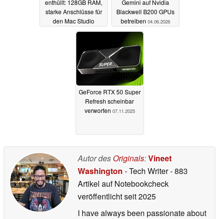
enthüllt: 128GB RAM,
Gemini auf Nvidia
starke Anschlüsse für
Blackwell B200 GPUs
den Mac Studio
betreiben
04.06.2026
Rivalen
07.06.2026
GeForce RTX 50 Super
Refresh scheinbar
verworfen
07.11.2025
Autor des
Originals
:
Vineet
Washington
- Tech Writer
- 883
Artikel auf Notebookcheck
veröffentlicht
seit 2025
I have always been passionate about