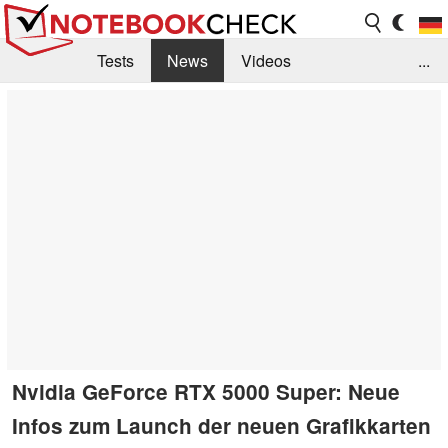
Tests
News
Videos
...
Benchmarks & Tech
Externe Tests
Kaufberatung
Deals
Suche
Jobs
Forum
Nvidia GeForce RTX 5000 Super: Neue
Infos zum Launch der neuen Grafikkarten