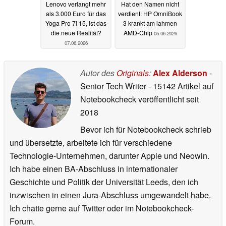
Lenovo verlangt mehr
Hat den Namen nicht
als 3.000 Euro für das
verdient: HP OmniBook
Yoga Pro 7i 15, ist das
3 krankt am lahmen
die neue Realität?
AMD-Chip
05.06.2026
07.06.2026
Autor des
Originals
:
Alex Alderson
-
Senior Tech Writer
- 15142 Artikel auf
Notebookcheck veröffentlicht
seit
2018
Bevor ich für Notebookcheck schrieb
und übersetzte, arbeitete ich für verschiedene
Technologie-Unternehmen, darunter Apple und Neowin.
Ich habe einen BA-Abschluss in internationaler
Geschichte und Politik der Universität Leeds, den ich
inzwischen in einen Jura-Abschluss umgewandelt habe.
Ich chatte gerne auf Twitter oder im Notebookcheck-
Forum.