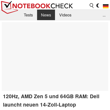
Tests
News
Videos
...
Benchmarks & Tech
Externe Tests
Kaufberatung
Deals
Suche
Jobs
Forum
120Hz, AMD Zen 5 und 64GB RAM: Dell
launcht neuen 14-Zoll-Laptop