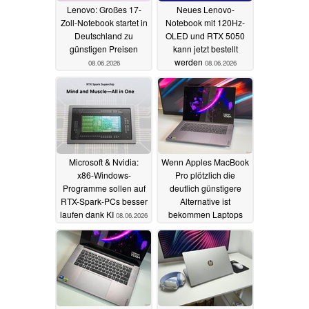
Lenovo: Großes 17-
Neues Lenovo-
Zoll-Notebook startet in
Notebook mit 120Hz-
Deutschland zu
OLED und RTX 5050
günstigen Preisen
kann jetzt bestellt
werden
08.06.2026
08.06.2026
Microsoft & Nvidia:
Wenn Apples MacBook
x86-Windows-
Pro plötzlich die
Programme sollen auf
deutlich günstigere
RTX-Spark-PCs besser
Alternative ist
laufen dank KI
bekommen Laptops
08.06.2026
wie das Lenovo Yoga
Pro 7i 15 ein Problem
07.06.2026