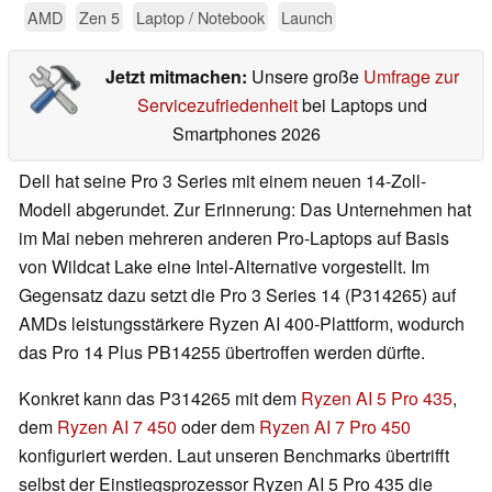
AMD
Zen 5
Laptop / Notebook
Launch
Jetzt mitmachen:
Unsere große
Umfrage zur
Servicezufriedenheit
bei Laptops und
Smartphones 2026
Dell hat seine Pro 3 Series mit einem neuen 14-Zoll-
Modell abgerundet. Zur Erinnerung: Das Unternehmen hat
im Mai neben mehreren anderen Pro-Laptops auf Basis
von Wildcat Lake eine Intel-Alternative vorgestellt. Im
Gegensatz dazu setzt die Pro 3 Series 14 (P314265) auf
AMDs leistungsstärkere Ryzen AI 400-Plattform, wodurch
das Pro 14 Plus PB14255 übertroffen werden dürfte.
Konkret kann das P314265 mit dem
Ryzen AI 5 Pro 435
,
dem
Ryzen AI 7 450
oder dem
Ryzen AI 7 Pro 450
konfiguriert werden. Laut unseren Benchmarks übertrifft
selbst der Einstiegsprozessor Ryzen AI 5 Pro 435 die