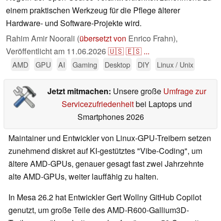
einem praktischen Werkzeug für die Pflege älterer
Hardware- und Software-Projekte wird.
Rahim Amir Noorali (
übersetzt von
Enrico Frahn),
Veröffentlicht am
11.06.2026
🇺🇸
🇪🇸
...
AMD
GPU
AI
Gaming
Desktop
DIY
Linux / Unix
Jetzt mitmachen:
Unsere große
Umfrage zur
Servicezufriedenheit
bei Laptops und
Smartphones 2026
Maintainer und Entwickler von Linux-GPU-Treibern setzen
zunehmend diskret auf KI-gestütztes "Vibe-Coding", um
ältere AMD-GPUs, genauer gesagt fast zwei Jahrzehnte
alte AMD-GPUs, weiter lauffähig zu halten.
In Mesa 26.2 hat Entwickler Gert Wollny GitHub Copilot
genutzt, um große Teile des AMD-R600-Gallium3D-