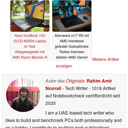
Asus VivoBook 15X
Alienware m17 R5 mit
OLED M3504 Laptop
AMD-Hardware
im Test:
getestet: Suboptimale
Alltagsbegleiter mit
Treiber bremsen
AMD Ryzen Barcelo-R
starken AMD-Gamer
Weitere Artikel
und OLED
unnötig aus
09.06.2023
18.01.2023
anzeigen
Autor des
Originals
:
Rahim Amir
Noorali
- Tech Writer
- 1018 Artikel
auf Notebookcheck veröffentlicht
seit
2025
I am a UAE-based tech writer who
likes to build and benchmark PCs both professionally and
as a hobby. I contribute to multiple tech publications,