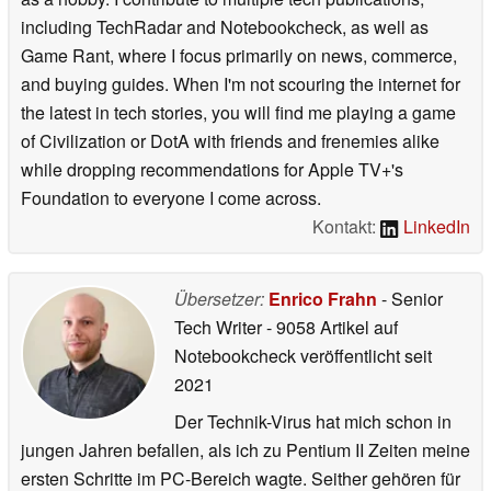
including TechRadar and Notebookcheck, as well as
Game Rant, where I focus primarily on news, commerce,
and buying guides. When I'm not scouring the internet for
the latest in tech stories, you will find me playing a game
of Civilization or DotA with friends and frenemies alike
while dropping recommendations for Apple TV+'s
Foundation to everyone I come across.
Kontakt:
LinkedIn
Übersetzer:
Enrico Frahn
- Senior
Tech Writer
- 9058 Artikel auf
Notebookcheck veröffentlicht
seit
2021
Der Technik-Virus hat mich schon in
jungen Jahren befallen, als ich zu Pentium II Zeiten meine
ersten Schritte im PC-Bereich wagte. Seither gehören für