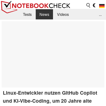
Tests
News
Videos
...
Benchmarks & Tech
Externe Tests
Kaufberatung
Deals
Suche
Jobs
Forum
Linux-Entwickler nutzen GitHub Copilot
und KI-Vibe-Coding, um 20 Jahre alte