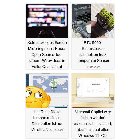
Kein ruckeliges Screen
RTX-5090-
Mirroring mehr: Neues
Stromstecker
Open-Source-Tool
schmelzen trotz
streamt Webvideos in
Temperatur-Sensor
voller Qualität auf
12.07.2026
Smart-TVs
19.07.2026
Hot Take: Diese
Microsoft Copilot wird
bekannte Linux-
(schon wieder)
Distribution ist nur
automatisch installiert,
Mittelmaß
aber nicht auf allen
09.07.2026
Windows 11 PCs