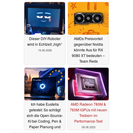
22.06.2026
Dieser DIY-Roboter
AMDs Preisvorteil
wird in Echtzeit „high“
gegenüber Nvidia
könnte Aus für RX
19.06.2026
9080 XT bedeuten –
Team Reds
angeblichen RTX-50-
Super-Killer
17.06.2026
Ich habe Eustella
AMD Radeon 780M &
getestet: So schlägt
760M iGPUs mit neuen
sich die Open-Source-
Treibern im
KI bei Coding, Pen &
Performance-Test
Paper Planung und
09.08.2023
Alltag
12.06.2026