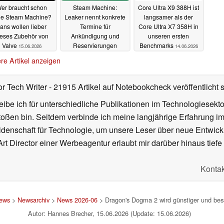
er braucht schon
Steam Machine:
Core Ultra X9 388H ist
ne Steam Machine?
Leaker nennt konkrete
langsamer als der
ans wollen lieber
Termine für
Core Ultra X7 358H in
ieses Zubehör von
Ankündigung und
unseren ersten
Valve
Reservierungen
Benchmarks
15.06.2026
14.06.2026
15.06.2026
re Artikel anzeigen
or Tech Writer
- 21915 Artikel auf Notebookcheck veröffentlicht
s
ibe ich für unterschiedliche Publikationen im Technologiesekt
oßen bin. Seitdem verbinde ich meine langjährige Erfahrung 
denschaft für Technologie, um unsere Leser über neue Entwick
rt Director einer Werbeagentur erlaubt mir darüber hinaus tiefe 
Kontak
ews
>
Newsarchiv
>
News 2026-06
> Dragon's Dogma 2 wird günstiger und bess
Autor: Hannes Brecher, 15.06.2026 (Update: 15.06.2026)