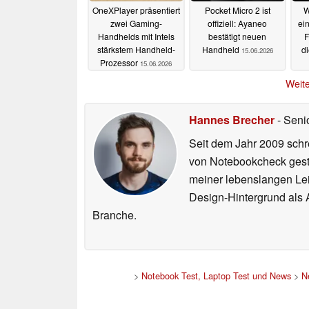
OneXPlayer präsentiert
Pocket Micro 2 ist
W
zwei Gaming-
offiziell: Ayaneo
ei
Handhelds mit Intels
bestätigt neuen
F
stärkstem Handheld-
Handheld
d
15.06.2026
Prozessor
15.06.2026
Weite
Hannes Brecher
- Seni
Seit dem Jahr 2009 schre
von Notebookcheck gest
meiner lebenslangen Lei
Design-Hintergrund als A
Branche.
>
Notebook Test, Laptop Test und News
>
N