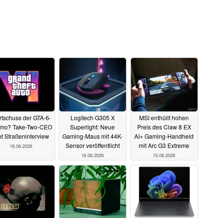
rtschuss der GTA-6-
Logitech G305 X
MSI enthüllt hohen
mo? Take-Two-CEO
Superlight: Neue
Preis des Claw 8 EX
bt Straßeninterview
Gaming-Maus mit 44K-
AI+ Gaming-Handheld
Sensor veröffentlicht
mit Arc G3 Extreme
16.06.2026
16.06.2026
15.06.2026