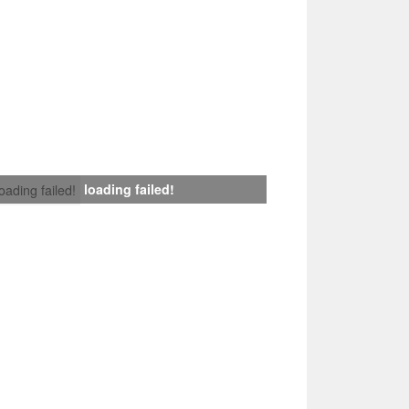
loading failed!
loading failed!