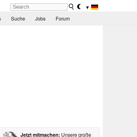
▼
s
Suche
Jobs
Forum
Jetzt mitmachen:
Unsere große