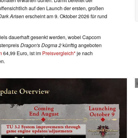
naten erwarten dürfen. Damit bereitet der
fensichtlich auf den Launch der ersten, großen
Dark Arisen
erscheint am 9. Oktober 2026 für rund
piels dauerhaft gesenkt werden, wobei Capcom
istenpreis
Dragon's Dogma 2
künftig angeboten
m
64,99 Euro, ist im
Preisvergleich
je nach
en.