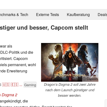
nchmarks & Tech
Externe Tests
Kaufberatung
Deal
tiger und besser, Capcom stellt
war als
 DLC-Politik und die
itisiert. Capcom
piels permanent, wohl
ende Erweiterung
ⓘ Capcom
6
🇺🇸
🇪🇸
...
Dragon's Dogma 2 soll zwei Jahre
Gaming
nach dem Launch günstiger und
s Dogma 2
besser werden.
angekündigt, die