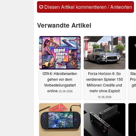
Diesen Artikel kommentieren / Antworten
Verwandte Artikel
GTA 6: Händlerseiten
Forza Horizon 6: So
Sta
gehen vor dem
verdienen Spieler 150
Pro
Vorbestellungsstart
Millionen Credits und
gi
online
mehr ohne Exploit
23.06.2026
16.06.2026