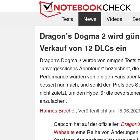
Tests
News
Videos
Be
Dragon's Dogma 2 wird güns
Verkauf von 12 DLCs ein
Dragon's Dogma 2 wurde von einigen Tests z
"unvergessliches Abenteuer" bezeichnet, die
Performance wurden von einigen Fans aber kr
bessert nun nach, und senkt den Preis des S
nicht zuletzt, um den Hype für die bevorsteh
anzufachen.
Hannes Brecher
,
Veröffentlicht am
15.06.202
Capcom hat auf der offiziellen
Dragon'
Webseite
eine Reihe von Änderungen 