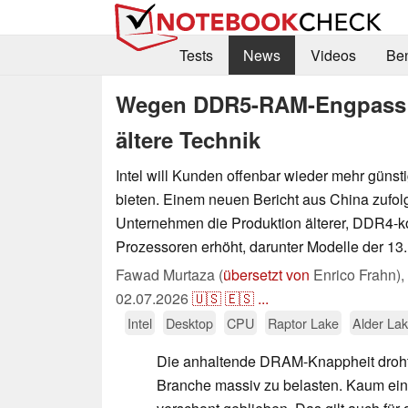
Tests
News
Videos
Be
Wegen DDR5-RAM-Engpass: In
ältere Technik
Intel will Kunden offenbar wieder mehr güns
bieten. Einem neuen Bericht aus China zufol
Unternehmen die Produktion älterer, DDR4-k
Prozessoren erhöht, darunter Modelle der 13.
Fawad Murtaza (
übersetzt von
Enrico Frahn),
02.07.2026
🇺🇸
🇪🇸
...
Intel
Desktop
CPU
Raptor Lake
Alder La
Die anhaltende DRAM-Knappheit droht
Branche massiv zu belasten. Kaum ein