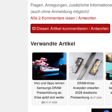
Fragen, Anregungen, zusätzliche Informatione
(auch ohne Anmeldung möglich)!
Alle 2 Kommentare lesen
/
Antworten
Diesen Artikel kommentieren / Antworten
Verwandte Artikel
Vivo und Oppo lehnen
DRAM-Krise:
I
Samsungs DRAM-
Analysten erwarten
k
Preiserhöhung ab,
2028 drastische
a
Krise spitzt sich weiter
Preissenkung
08.07.2026
zu
21.07.2026