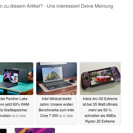
n zu diesem Artikel? - Uns interessiert Deine Meinung
ntel Panther Lake
Intel Wildcat bleibt
Intels Arc G3 Extreme
ann jetzt 93% RAM
zahm: Unsere ersten
ist bei 35 Watt oftmals
ls Grafikspeicher
Benchmarks zum Intel
mehr als 50 %
nutzen
Core 7 350
schneller als AMDs
02.07.2026
02.07.2026
Ryzen Z2 Extreme
27.06.2026