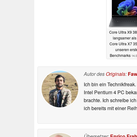
Core Ultra X9 38
langsamer als
Core Ultra X7 3
unseren erst
Benchmarks
14.
Autor des
Originals
:
Faw
Ich bin ein Technikfreak
Intel Pentium 4 PC bekam
brachte. Ich schreibe i
ich bereits mit einer R
Übersetzer:
Enrico Fra