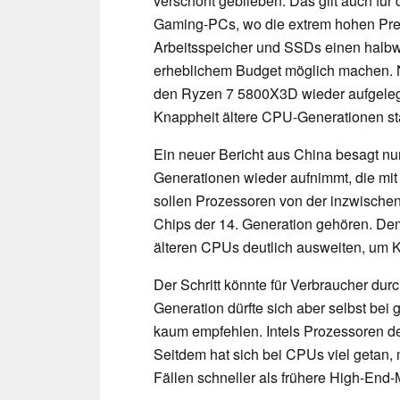
verschont geblieben. Das gilt auch für 
Gaming-PCs, wo die extrem hohen Pre
Arbeitsspeicher und SSDs einen halbw
erheblichem Budget möglich machen
den Ryzen 7 5800X3D wieder aufgelegt 
Knappheit ältere CPU-Generationen stä
Ein neuer Bericht aus China besagt nun
Generationen wieder aufnimmt, die mi
sollen Prozessoren von der inzwischen 
Chips der 14. Generation gehören. Dem 
älteren CPUs deutlich ausweiten, um 
Der Schritt könnte für Verbraucher dur
Generation dürfte sich aber selbst bei 
kaum empfehlen. Intels Prozessoren der
Seitdem hat sich bei CPUs viel getan, 
Fällen schneller als frühere High-End-