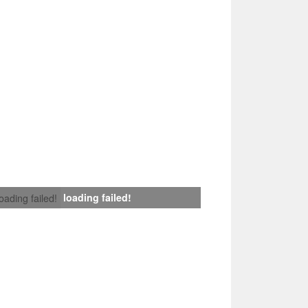
loading failed!
loading failed!