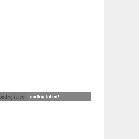
loading failed!
loading failed!