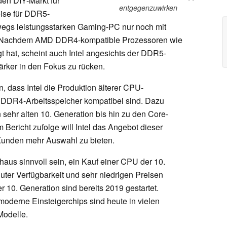
den DIY-Markt für
entgegenzuwirken
ise für DDR5-
egs leistungsstarken Gaming-PC nur noch mit
. Nachdem AMD DDR4-kompatible Prozessoren wie
hat, scheint auch Intel angesichts der DDR5-
rker in den Fokus zu rücken.
, dass Intel die Produktion älterer CPU-
t DDR4-Arbeitsspeicher kompatibel sind. Dazu
sehr alten 10. Generation bis hin zu den Core-
Bericht zufolge will Intel das Angebot dieser
Kunden mehr Auswahl zu bieten.
chaus sinnvoll sein, ein Kauf einer CPU der 10.
guter Verfügbarkeit und sehr niedrigen Preisen
 10. Generation sind bereits 2019 gestartet.
moderne Einsteigerchips sind heute in vielen
Modelle.