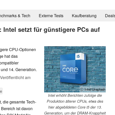
nchmarks & Tech
Externe Tests
Kaufberatung
Deal
tel setzt für günstigere PCs auf
tigere CPU-Optionen
ge hat das
ompatibler
 und 14. Generation.
Veröffentlicht am
ⓘ Intel/Unsplash
ke
Intel erhöht Berichten zufolge die
Produktion älterer CPUs, etwa des
, die gesamte Tech-
hier abgebildeten Core i5 der 13.
 Bereich ist davon
Generation, um der DRAM-Knappheit