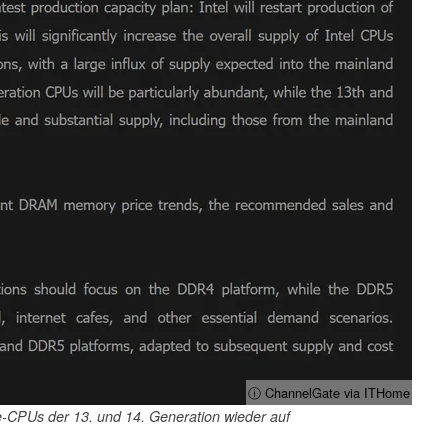
ⓘ ChannelGate via ITHome
e-CPUs der 13. und 14. Generation wieder auf