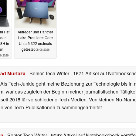
8H ist
Aufreger und Panther
 der
Lake-Premiere: Core
58H in
Ultra 5 322 erstmals
en
getestet
08.06.2026
06.2026
ad Murtaza
- Senior Tech Writer
- 1671 Artikel auf Notebookche
. Als Tech-Junkie geht meine Beziehung zur Technologie bis in 
, war das zugleich der Beginn meiner journalistischen Tätigke
ch seit 2018 für verschiedene Tech-Medien. Von kleinen No-Nam
eihe von Tech-Publikationen zusammengearbeitet.
hn
- Senior Tech Writer
- 9093 Artikel auf Notebookcheck veröffen