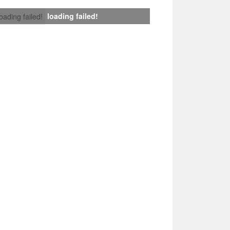
loading failed!
loading failed!