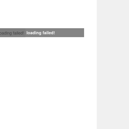
loading failed!
loading failed!