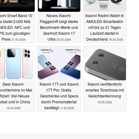
aomi Smart Band 10
Neues Xiaomi-
Xiaomi Redmi Watch 6:
o bietet 2.000 Nits
Flaggschiff zeigt starke
AMOLED-Smartwatch
MOLED, NFC und
Benchmark-Werte und
mit bis zu 21 Tagen
PS zum günstigen
überholt Xiaomi 17
Laufzeit startet in
Preis
Ultra
Deutschland
21.05.2026
20.05.2026
18.05.2026
Zwei Xiaomi-
Xiaomi 17T und Xiaomi
Xiaomi veröffentlicht
unchtermine im Mai
17T Pro: Gratis-
smartes Türschloss mit
ffiziell: Viel Neues
Geschenke und Specs
Gesichtserkennung
lobal und in China
durch Promomaterial
16.05.2026
bestätigt
18.05.2026
17.05.2026