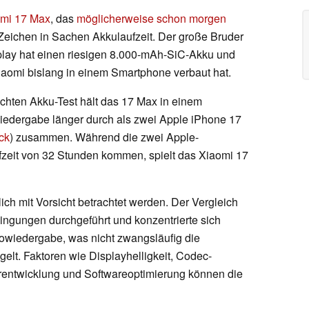
mi 17 Max
, das
möglicherweise schon morgen
hes Zeichen in Sachen Akkulaufzeit. Der große Bruder
play hat einen riesigen 8.000-mAh-SiC-Akku und
Xiaomi bislang in einem Smartphone verbaut hat.
ichten Akku-Test hält das 17 Max in einem
owiedergabe länger durch als zwei Apple iPhone 17
ck
) zusammen. Während die zwei Apple-
fzeit von 32 Stunden kommen, spielt das Xiaomi 17
lich mit Vorsicht betrachtet werden. Der Vergleich
dingungen durchgeführt und konzentrierte sich
eowiedergabe, was nicht zwangsläufig die
elt. Faktoren wie Displayhelligkeit, Codec-
turentwicklung und Softwareoptimierung können die