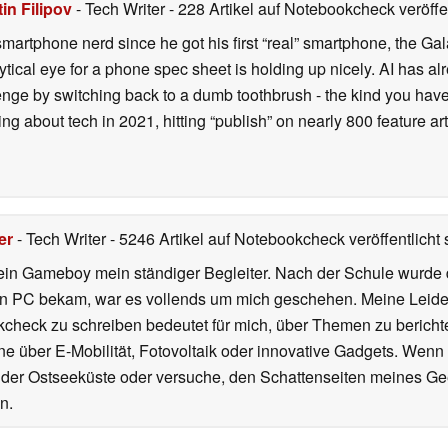
in Filipov
- Tech Writer
- 228 Artikel auf Notebookcheck veröffe
smartphone nerd since he got his first “real” smartphone, the Gal
ical eye for a phone spec sheet is holding up nicely. AI has alr
enge by switching back to a dumb toothbrush - the kind you have 
ting about tech in 2021, hitting “publish” on nearly 800 feature a
er
- Tech Writer
- 5246 Artikel auf Notebookcheck veröffentlicht
s
ein Gameboy mein ständiger Begleiter. Nach der Schule wurde d
en PC bekam, war es vollends um mich geschehen. Meine Leiden
kcheck zu schreiben bedeutet für mich, über Themen zu berichte
 über E-Mobilität, Fotovoltaik oder innovative Gadgets. Wenn 
 der Ostseeküste oder versuche, den Schattenseiten meines Ge
n.