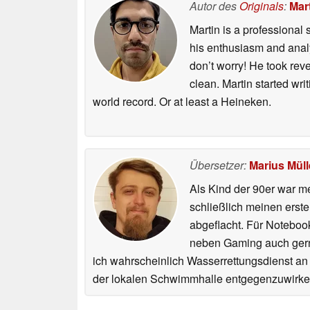
Autor des
Originals
:
Mart
Martin is a professional 
his enthusiasm and analyt
don’t worry! He took rev
clean. Martin started wri
world record. Or at least a Heineken.
Übersetzer:
Marius Müll
Als Kind der 90er war m
schließlich meinen erst
abgeflacht. Für Noteboo
neben Gaming auch gerne
ich wahrscheinlich Wasserrettungsdienst an
der lokalen Schwimmhalle entgegenzuwirke