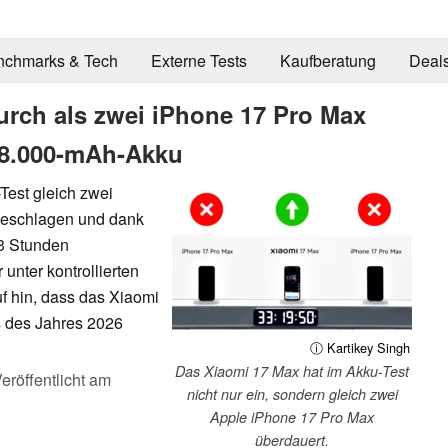
nchmarks & Tech
Externe Tests
Kaufberatung
Deal
urch als zwei iPhone 17 Pro Max
 8.000-mAh-Akku
Test gleich zwei
geschlagen und dank
33 Stunden
unter kontrollierten
f hin, dass das Xiaomi
 des Jahres 2026
ⓘ Kartikey Singh
Das Xiaomi 17 Max hat im Akku-Test
eröffentlicht am
nicht nur ein, sondern gleich zwei
Apple iPhone 17 Pro Max
überdauert.