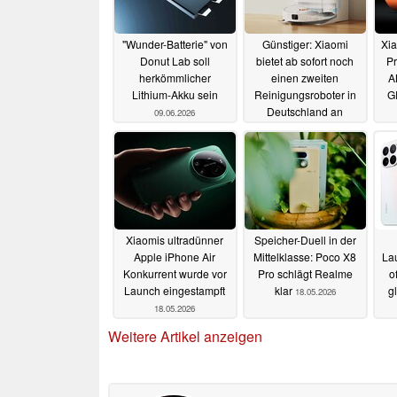
"Wunder-Batterie" von
Günstiger: Xiaomi
Xi
Donut Lab soll
bietet ab sofort noch
Pr
herkömmlicher
einen zweiten
A
Lithium-Akku sein
Reinigungsroboter in
G
Deutschland an
09.06.2026
21.05.2026
Xiaomis ultradünner
Speicher-Duell in der
Apple iPhone Air
Mittelklasse: Poco X8
La
Konkurrent wurde vor
Pro schlägt Realme
o
Launch eingestampft
klar
g
18.05.2026
18.05.2026
Weitere Artikel anzeigen