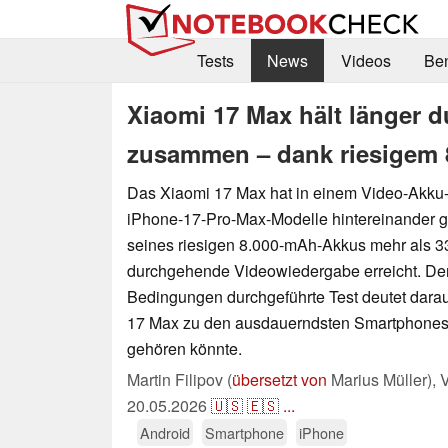
Tests
News
Videos
Be
Xiaomi 17 Max hält länger d
zusammen – dank riesigem
Das Xiaomi 17 Max hat in einem Video-Akku-
iPhone-17-Pro-Max-Modelle hintereinander 
seines riesigen 8.000-mAh-Akkus mehr als 
durchgehende Videowiedergabe erreicht. Der 
Bedingungen durchgeführte Test deutet darau
17 Max zu den ausdauerndsten Smartphones
gehören könnte.
Martin Filipov (
übersetzt von
Marius Müller),
V
20.05.2026
🇺🇸
🇪🇸
...
Android
Smartphone
iPhone