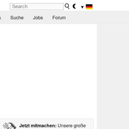
▼
s
Suche
Jobs
Forum
Jetzt mitmachen:
Unsere große