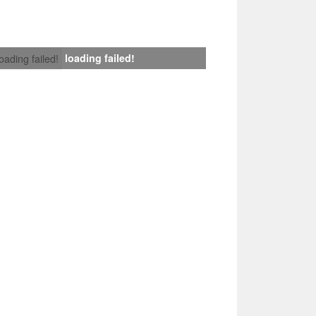
loading failed!
loading failed!