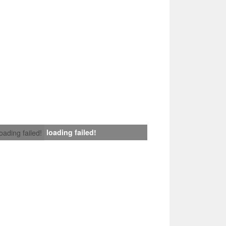
loading failed!
loading failed!