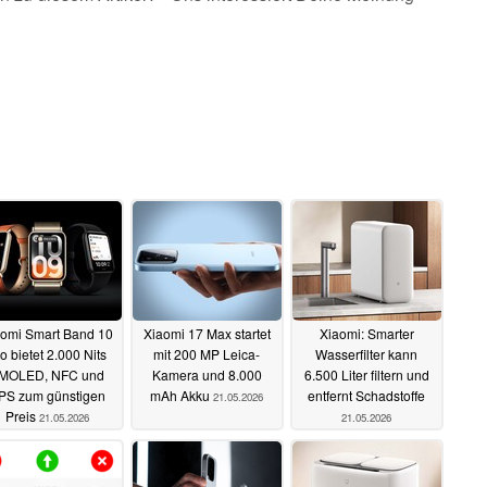
aomi Smart Band 10
Xiaomi 17 Max startet
Xiaomi: Smarter
o bietet 2.000 Nits
mit 200 MP Leica-
Wasserfilter kann
MOLED, NFC und
Kamera und 8.000
6.500 Liter filtern und
PS zum günstigen
mAh Akku
entfernt Schadstoffe
21.05.2026
Preis
21.05.2026
21.05.2026