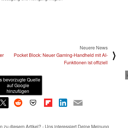
Neuere News
⟩
er
Pocket Block: Neuer Gaming-Handheld mit AI-
Funktionen ist offiziell
s bevorzugte Quelle
auf Google
hinzufügen
n zu diesem Artikel? - Uns interessiert Deine Meinung