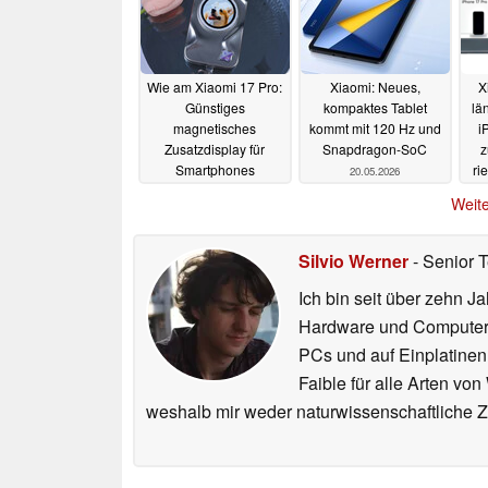
Wie am Xiaomi 17 Pro:
Xiaomi: Neues,
X
Günstiges
kompaktes Tablet
lä
magnetisches
kommt mit 120 Hz und
i
Zusatzdisplay für
Snapdragon-SoC
z
Smartphones
ri
20.05.2026
vorgestellt
21.05.2026
Weite
Silvio Werner
- Senior 
Ich bin seit über zehn J
Hardware und ComputerBa
PCs und auf Einplatinen
Faible für alle Arten vo
weshalb mir weder naturwissenschaftliche 