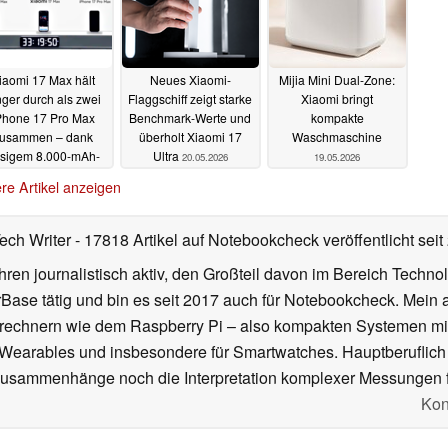
iaomi 17 Max hält
Neues Xiaomi-
Mijia Mini Dual-Zone:
nger durch als zwei
Flaggschiff zeigt starke
Xiaomi bringt
Phone 17 Pro Max
Benchmark-Werte und
kompakte
usammen – dank
überholt Xiaomi 17
Waschmaschine
esigem 8.000-mAh-
Ultra
20.05.2026
19.05.2026
Akku
20.05.2026
re Artikel anzeigen
Tech Writer
- 17818 Artikel auf Notebookcheck veröffentlicht
seit
ahren journalistisch aktiv, den Großteil davon im Bereich Techn
se tätig und bin es seit 2017 auch für Notebookcheck. Mein ak
rechnern wie dem Raspberry Pi – also kompakten Systemen mit
n Wearables und insbesondere für Smartwatches. Hauptberuflich
Zusammenhänge noch die Interpretation komplexer Messungen f
Kon