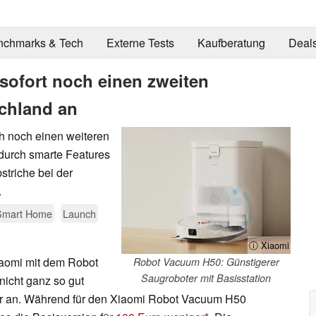
nchmarks & Tech
Externe Tests
Kaufberatung
Deal
 sofort noch einen zweiten
chland an
ch noch einen weiteren
durch smarte Features
striche bei der
.
Smart Home
Launch
ⓘ Xiaomi
iaomi mit dem Robot
Robot Vacuum H50: Günstigerer
Saugroboter mit Basisstation
icht ganz so gut
er an. Während für den Xiaomi Robot Vacuum H50