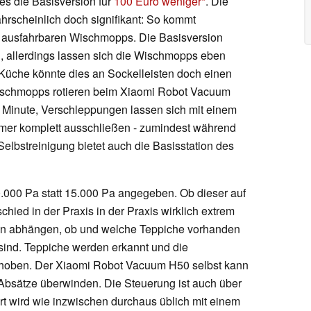
es die Basisversion für
100 Euro weniger
. Die
hrscheinlich doch signifikant: So kommt
 ausfahrbaren Wischmopps. Die Basisversion
g, allerdings lassen sich die Wischmopps eben
 Küche könnte dies an Sockelleisten doch einen
ischmopps rotieren beim Xiaomi Robot Vacuum
Minute, Verschleppungen lassen sich mit einem
mmer komplett ausschließen - zumindest während
elbstreinigung bietet auch die Basisstation des
0.000 Pa statt 15.000 Pa angegeben. Ob dieser auf
hied in der Praxis in der Praxis wirklich extrem
avon abhängen, ob und welche Teppiche vorhanden
 sind. Teppiche werden erkannt und die
oben. Der Xiaomi Robot Vacuum H50 selbst kann
 Absätze überwinden. Die Steuerung ist auch über
t wird wie inzwischen durchaus üblich mit einem