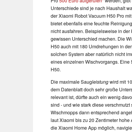
Pro
500 Euro aufgerufen
werden, gibt 
Unterschiede sind je nach Haushalt wa
der Xiaomi Robot Vacuum H50 Pro mit
bietet ebenfalls eine feuchte Reinigun
nicht ausfahren. Beispielsweise in der
gewissen Unterschied machen. Die W
H50 auch mit 180 Umdrehungen in der 
solchen System aber natürlich nicht i
eines einzelnen Wischvorgangs. Eine S
H50.
Die maximale Saug
leistung
wird mit 1
dem Datenblatt doch sehr große Untersc
relevant ist, dürfte auch ein wenig d
sind - und wie stark diese verschmutzt
Wischmopps dann entsprechend angeh
laut Xiaomi bis zu 20 Zentimeter hohe
die Xiaomi Home App möglich, navigier