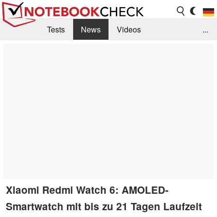
Tests
News
Videos
...
Benchmarks & Tech
Externe Tests
Kaufberatung
Deals
Suche
Jobs
Forum
Xiaomi Redmi Watch 6: AMOLED-
Smartwatch mit bis zu 21 Tagen Laufzeit