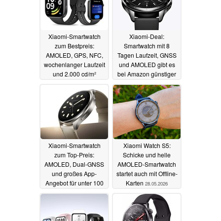
Xiaomi-Smartwatch
Xiaomi-Deal:
zum Bestpreis:
Smartwatch mit 8
AMOLED, GPS, NFC,
Tagen Laufzeit, GNSS
wochenlanger Laufzeit
und AMOLED gibt es
und 2.000 cd/m²
bei Amazon günstiger
21.07.2026
12.07.2026
Xiaomi-Smartwatch
Xiaomi Watch S5:
zum Top-Preis:
Schicke und helle
AMOLED, Dual-GNSS
AMOLED-Smartwatch
und großes App-
startet auch mit Offline-
Angebot für unter 100
Karten
28.05.2026
Euro
26.06.2026