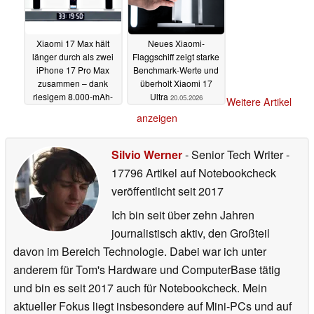
Xiaomi 17 Max hält
Neues Xiaomi-
länger durch als zwei
Flaggschiff zeigt starke
iPhone 17 Pro Max
Benchmark-Werte und
zusammen – dank
überholt Xiaomi 17
riesigem 8.000-mAh-
Ultra
20.05.2026
Weitere Artikel
Akku
20.05.2026
anzeigen
Silvio Werner
- Senior Tech Writer
-
17796 Artikel auf Notebookcheck
veröffentlicht
seit 2017
Ich bin seit über zehn Jahren
journalistisch aktiv, den Großteil
davon im Bereich Technologie. Dabei war ich unter
anderem für Tom's Hardware und ComputerBase tätig
und bin es seit 2017 auch für Notebookcheck. Mein
aktueller Fokus liegt insbesondere auf Mini-PCs und auf