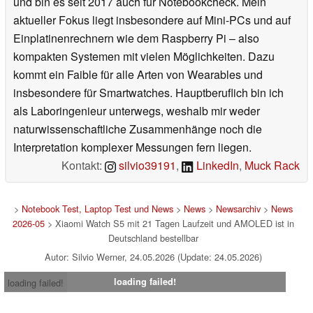
und bin es seit 2017 auch für Notebookcheck. Mein
aktueller Fokus liegt insbesondere auf Mini-PCs und auf
Einplatinenrechnern wie dem Raspberry Pi – also
kompakten Systemen mit vielen Möglichkeiten. Dazu
kommt ein Faible für alle Arten von Wearables und
insbesondere für Smartwatches. Hauptberuflich bin ich
als Laboringenieur unterwegs, weshalb mir weder
naturwissenschaftliche Zusammenhänge noch die
Interpretation komplexer Messungen fern liegen.
Kontakt:
silvio39191
,
LinkedIn
,
Muck Rack
>
Notebook Test, Laptop Test und News
>
News
>
Newsarchiv
>
News
2026-05
> Xiaomi Watch S5 mit 21 Tagen Laufzeit und AMOLED ist in
Deutschland bestellbar
Autor: Silvio Werner, 24.05.2026 (Update: 24.05.2026)
loading failed!
loading failed!