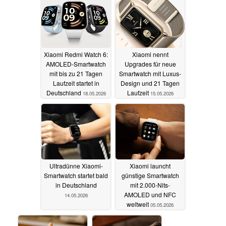
Xiaomi Redmi Watch 6:
Xiaomi nennt
AMOLED-Smartwatch
Upgrades für neue
mit bis zu 21 Tagen
Smartwatch mit Luxus-
Laufzeit startet in
Design und 21 Tagen
Deutschland
Laufzeit
18.05.2026
15.05.2026
Ultradünne Xiaomi-
Xiaomi launcht
Smartwatch startet bald
günstige Smartwatch
in Deutschland
mit 2.000-Nits-
AMOLED und NFC
14.05.2026
weltweit
05.05.2026