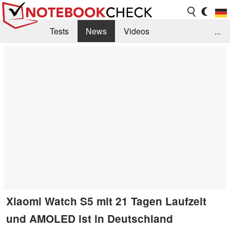
Tests
News
Videos
...
Benchmarks & Tech
Externe Tests
Kaufberatung
Deals
Suche
Jobs
Forum
Xiaomi Watch S5 mit 21 Tagen Laufzeit
und AMOLED ist in Deutschland