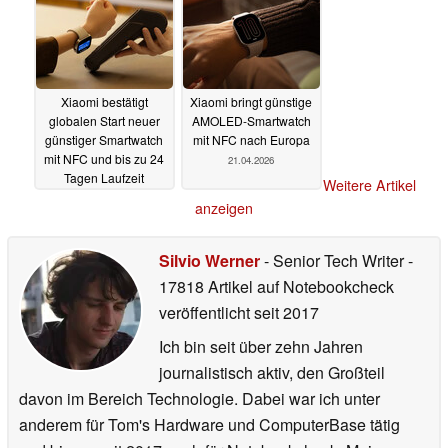
Xiaomi bestätigt
Xiaomi bringt günstige
globalen Start neuer
AMOLED-Smartwatch
günstiger Smartwatch
mit NFC nach Europa
mit NFC und bis zu 24
21.04.2026
Tagen Laufzeit
Weitere Artikel
02.05.2026
anzeigen
Silvio Werner
- Senior Tech Writer
-
17818 Artikel auf Notebookcheck
veröffentlicht
seit 2017
Ich bin seit über zehn Jahren
journalistisch aktiv, den Großteil
davon im Bereich Technologie. Dabei war ich unter
anderem für Tom's Hardware und ComputerBase tätig