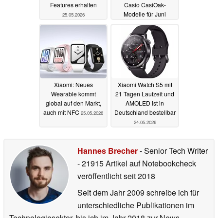
Features erhalten
Casio CasiOak-
Modelle für Juni
25.05.2026
25.05.2026
Xiaomi: Neues
Xiaomi Watch S5 mit
Wearable kommt
21 Tagen Laufzeit und
global auf den Markt,
AMOLED ist in
auch mit NFC
Deutschland bestellbar
25.05.2026
24.05.2026
Hannes Brecher
- Senior Tech Writer
- 21915 Artikel auf Notebookcheck
veröffentlicht
seit 2018
Seit dem Jahr 2009 schreibe ich für
unterschiedliche Publikationen im
Technologiesektor, bis ich im Jahr 2018 zur News-