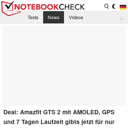
Tests
News
Videos
...
Benchmarks & Tech
Externe Tests
Kaufberatung
Deals
Suche
Jobs
Forum
Deal: Amazfit GTS 2 mit AMOLED, GPS
und 7 Tagen Laufzeit gibts jetzt für nur