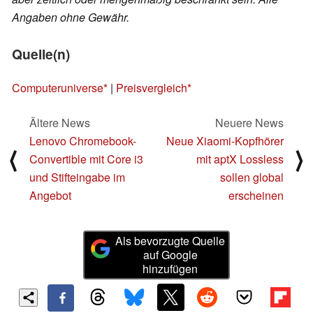
Angaben ohne Gewähr.
Quelle(n)
Computeruniverse
|
Preisvergleich
Ältere News
Neuere News
Lenovo Chromebook-
Neue Xiaomi-Kopfhörer
⟨
⟩
Convertible mit Core i3
mit aptX Lossless
und Stifteingabe im
sollen global
Angebot
erscheinen
Als bevorzugte Quelle
auf Google
hinzufügen