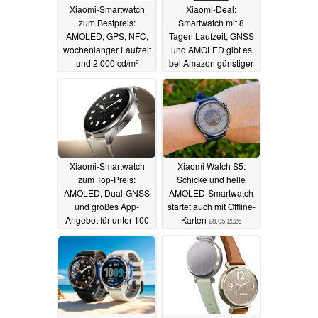
Xiaomi-Smartwatch
Xiaomi-Deal:
zum Bestpreis:
Smartwatch mit 8
AMOLED, GPS, NFC,
Tagen Laufzeit, GNSS
wochenlanger Laufzeit
und AMOLED gibt es
und 2.000 cd/m²
bei Amazon günstiger
21.07.2026
12.07.2026
Xiaomi-Smartwatch
Xiaomi Watch S5:
zum Top-Preis:
Schicke und helle
AMOLED, Dual-GNSS
AMOLED-Smartwatch
und großes App-
startet auch mit Offline-
Angebot für unter 100
Karten
28.05.2026
Euro
26.06.2026