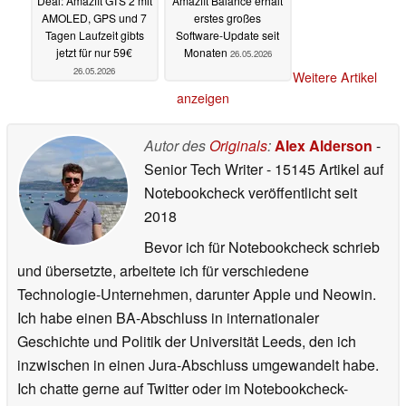
Deal: Amazfit GTS 2 mit
Amazfit Balance erhält
AMOLED, GPS und 7
erstes großes
Tagen Laufzeit gibts
Software-Update seit
jetzt für nur 59€
Monaten
26.05.2026
26.05.2026
Weitere Artikel
anzeigen
Autor des
Originals
:
Alex Alderson
-
Senior Tech Writer
- 15145 Artikel auf
Notebookcheck veröffentlicht
seit
2018
Bevor ich für Notebookcheck schrieb
und übersetzte, arbeitete ich für verschiedene
Technologie-Unternehmen, darunter Apple und Neowin.
Ich habe einen BA-Abschluss in internationaler
Geschichte und Politik der Universität Leeds, den ich
inzwischen in einen Jura-Abschluss umgewandelt habe.
Ich chatte gerne auf Twitter oder im Notebookcheck-