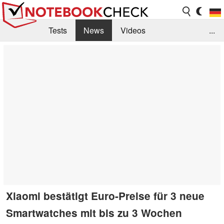
Tests
News
Videos
...
Benchmarks & Tech
Externe Tests
Kaufberatung
Deals
Suche
Jobs
Forum
Xiaomi bestätigt Euro-Preise für 3 neue
Smartwatches mit bis zu 3 Wochen