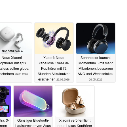
Neue Xiaomi-
Xiaomi: Neue
Sennheiser launcht
opfhörer mit aptX
kabellose Over-Ear-
Momentum 5 mit mehr
sless sollen global
Kopfhörer mit 72
Mikrofonen, besserem
rscheinen
Stunden Akkulaufzeit
ANC und Wechselakku
26.05.2026
erscheinen
26.05.2026
26.05.2026
ra: 3-
Günstiger Bluetooth-
Xiaomi veröffentlicht
creen
Lautsprecher von Asus
neue Luxus-Kopfhörer