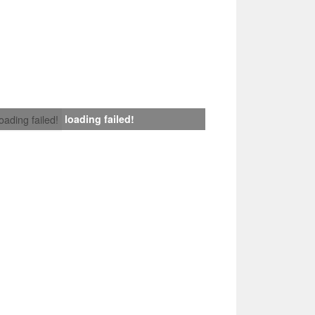
loading failed!
loading failed!