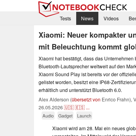
Tests
News
Videos
Be
Xiaomi: Neuer kompakter un
mit Beleuchtung kommt glo
Xiaomi hat bestätigt, dass das Unternehmen
Bluetooth-Lautsprecher weltweit auf den Mark
Xiaomi Sound Play ist bereits vor der offiziel
gelistet worden, besitzt eine IP68-Zertifizierun
erhältlich und unterstützt Bluetooth 6.0.
Alex Alderson (
übersetzt von
Enrico Frahn),
V
26.05.2026
🇺🇸
🇪🇸
...
Audio
Gadget
Launch
Xiaomi wird am 28. Mai ein neues glo