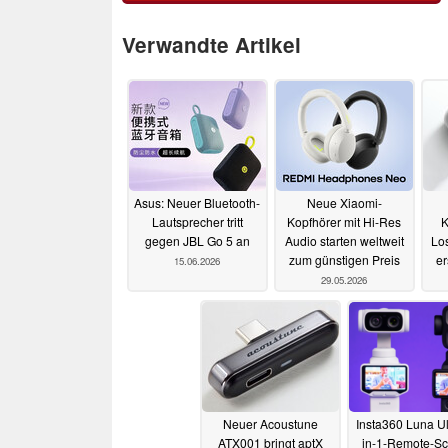
Verwandte Artikel
Asus: Neuer Bluetooth-
Neue Xiaomi-
Lautsprecher tritt
Kopfhörer mit Hi-Res
K
gegen JBL Go 5 an
Audio starten weltweit
Los
zum günstigen Preis
e
15.06.2026
29.05.2026
Neuer Acoustune
Insta360 Luna Ult
ATX001 bringt aptX
in-1-Remote-S