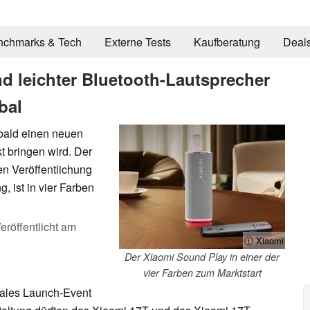
nchmarks & Tech
Externe Tests
Kaufberatung
Deal
d leichter Bluetooth-Lautsprecher
bal
 bald einen neuen
t bringen wird. Der
len Veröffentlichung
g, ist in vier Farben
eröffentlicht am
ⓘ Xiaomi
Der Xiaomi Sound Play in einer der
vier Farben zum Marktstart
bales Launch-Event