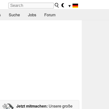
▼
s
Suche
Jobs
Forum
Jetzt mitmachen:
Unsere große