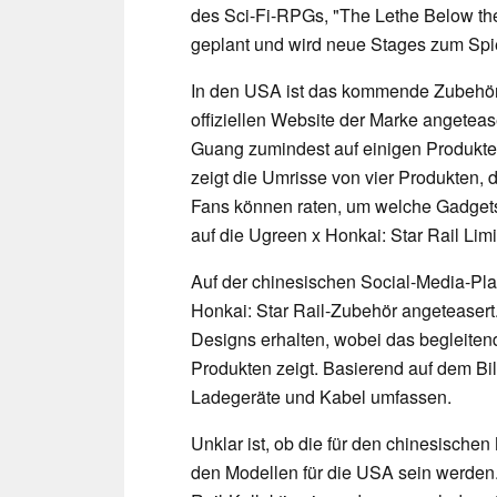
des Sci-Fi-RPGs, "The Lethe Below the L
geplant und wird neue Stages zum Spi
In den USA ist das kommende Zubehör d
offiziellen Website der Marke angeteas
Guang zumindest auf einigen Produkten
zeigt die Umrisse von vier Produkten, d
Fans können raten, um welche Gadgets
auf die Ugreen x Honkai: Star Rail Limi
Auf der chinesischen Social-Media-Pl
Honkai: Star Rail-Zubehör angeteasert.
Designs erhalten, wobei das begleite
Produkten zeigt. Basierend auf dem Bi
Ladegeräte und Kabel umfassen.
Unklar ist, ob die für den chinesische
den Modellen für die USA sein werden.