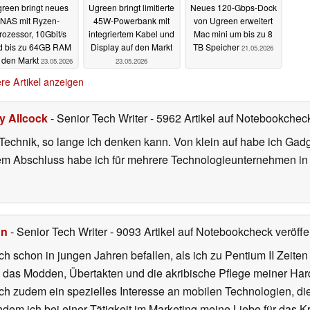
reen bringt neues
Ugreen bringt limitierte
Neues 120-Gbps-Dock
NAS mit Ryzen-
45W-Powerbank mit
von Ugreen erweitert
rozessor, 10Gbit/s
integriertem Kabel und
Mac mini um bis zu 8
d bis zu 64GB RAM
Display auf den Markt
TB Speicher
21.05.2026
 den Markt
23.05.2026
23.05.2026
re Artikel anzeigen
ly Allcock
- Senior Tech Writer
- 5962 Artikel auf Notebookcheck
r Technik, so lange ich denken kann. Von klein auf habe ich Gad
nem Abschluss habe ich für mehrere Technologieunternehmen i
hn
- Senior Tech Writer
- 9093 Artikel auf Notebookcheck veröffen
ch schon in jungen Jahren befallen, als ich zu Pentium II Zeite
h das Modden, Übertakten und die akribische Pflege meiner Ha
ich zudem ein spezielles Interesse an mobilen Technologien, di
hdem ich bei einer Tätigkeit im Marketing meine Liebe für das 