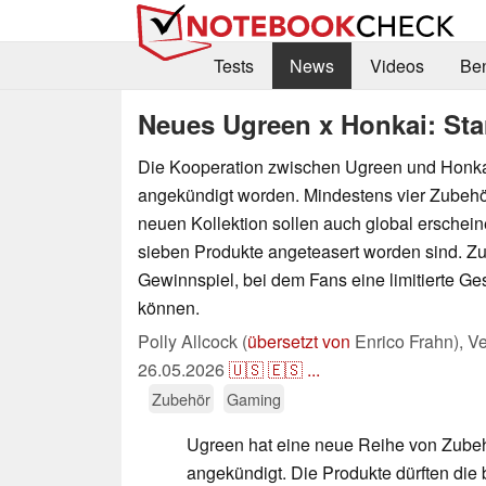
Tests
News
Videos
Be
Neues Ugreen x Honkai: Sta
Die Kooperation zwischen Ugreen und Honkai:
angekündigt worden. Mindestens vier Zubehö
neuen Kollektion sollen auch global erschei
sieben Produkte angeteasert worden sind. Zu
Gewinnspiel, bei dem Fans eine limitierte 
können.
Polly Allcock (
übersetzt von
Enrico Frahn),
Ve
26.05.2026
🇺🇸
🇪🇸
...
Zubehör
Gaming
Ugreen hat eine neue Reihe von Zubehö
angekündigt. Die Produkte dürften die