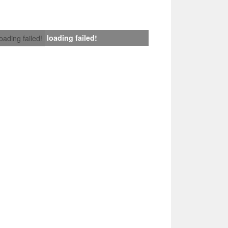
loading failed!
loading failed!