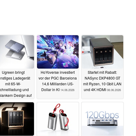
Ugreen bringt
HoYoverse investiert
Startet mit Rabatt:
nstiges Ladegerät
vor der PGC Barcelona
NASync DXP4800 GT
mit 65-W-
14,6 Milliarden US-
mit Ryzen, 10 Gbit LAN
chnellladung und
Dollar in KI
und 4K HDMI
14.06.2026
08.06.2026
hlankem Design auf
en Markt
20.06.2026