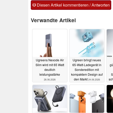
Diesen Artikel kommentieren / Antworten
Verwandte Artikel
Ugreens Nexode Air
Ugreen bringt neues
Slim wird mit 65 Watt
65-Watt-Ladegerät in
gü
deutlich
Sonderedition mit
leistungsstärke
kompaktem Design auf
S
den Markt
sc
26.06.2026
24.06.2026
d