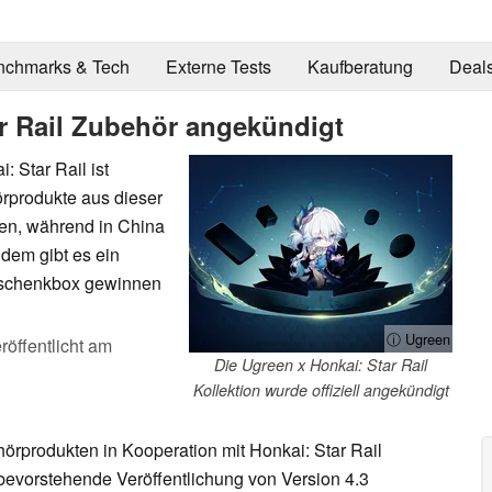
nchmarks & Tech
Externe Tests
Kaufberatung
Deal
r Rail Zubehör angekündigt
 Star Rail ist
rprodukte aus dieser
nen, während in China
dem gibt es ein
Geschenkbox gewinnen
ⓘ Ugreen
röffentlicht am
Die Ugreen x Honkai: Star Rail
Kollektion wurde offiziell angekündigt
rprodukten in Kooperation mit Honkai: Star Rail
 bevorstehende Veröffentlichung von Version 4.3