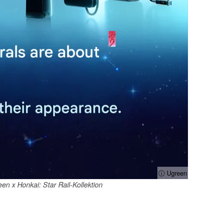
ⓘ Ugreen
en x Honkai: Star Rail-Kollektion