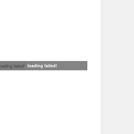
loading failed!
loading failed!