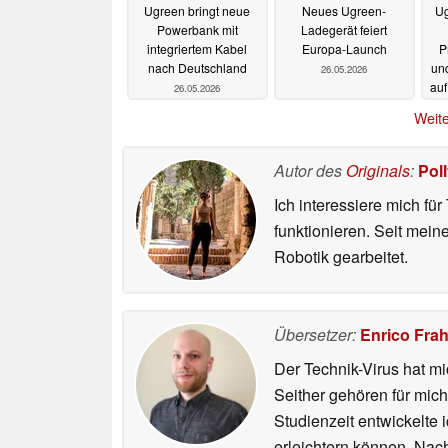
Ugreen bringt neue
Neues Ugreen-
Ug
Powerbank mit
Ladegerät feiert
integriertem Kabel
Europa-Launch
P
nach Deutschland
un
26.05.2026
auf
26.05.2026
Weite
Autor des
Originals
:
Pol
Ich interessiere mich fü
funktionieren. Seit mei
Robotik gearbeitet.
Übersetzer:
Enrico Fra
Der Technik-Virus hat mi
Seither gehören für mic
Studienzeit entwickelte 
erleichtern können. Nac