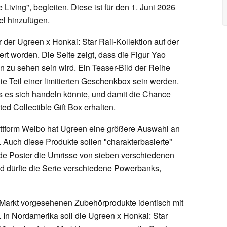
iving", begleiten. Diese ist für den 1. Juni 2026
el hinzufügen.
er Ugreen x Honkai: Star Rail-Kollektion auf der
ert worden. Die Seite zeigt, dass die Figur Yao
 zu sehen sein wird. Ein Teaser-Bild der Reihe
ie Teil einer limitierten Geschenkbox sein werden.
 es sich handeln könnte, und damit die Chance
ted Collectible Gift Box erhalten.
attform Weibo hat Ugreen eine größere Auswahl an
 Auch diese Produkte sollen "charakterbasierte"
nde Poster die Umrisse von sieben verschiedenen
ld dürfte die Serie verschiedene Powerbanks,
n Markt vorgesehenen Zubehörprodukte identisch mit
 In Nordamerika soll die Ugreen x Honkai: Star