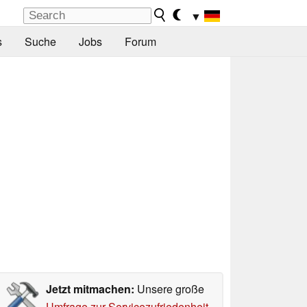
▼
s
Suche
Jobs
Forum
Jetzt mitmachen:
Unsere große
Umfrage zur Servicezufriedenheit