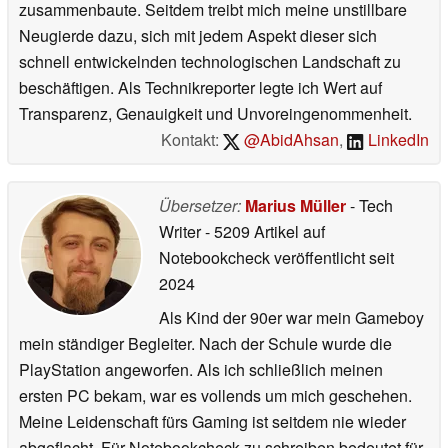
zusammenbaute. Seitdem treibt mich meine unstillbare
Neugierde dazu, sich mit jedem Aspekt dieser sich
schnell entwickelnden technologischen Landschaft zu
beschäftigen. Als Technikreporter legte ich Wert auf
Transparenz, Genauigkeit und Unvoreingenommenheit.
Kontakt:
@AbidAhsan
,
LinkedIn
Übersetzer:
Marius Müller
- Tech
Writer
- 5209 Artikel auf
Notebookcheck veröffentlicht
seit
2024
Als Kind der 90er war mein Gameboy
mein ständiger Begleiter. Nach der Schule wurde die
PlayStation angeworfen. Als ich schließlich meinen
ersten PC bekam, war es vollends um mich geschehen.
Meine Leidenschaft fürs Gaming ist seitdem nie wieder
abgeflacht. Für Notebookcheck zu schreiben bedeutet für