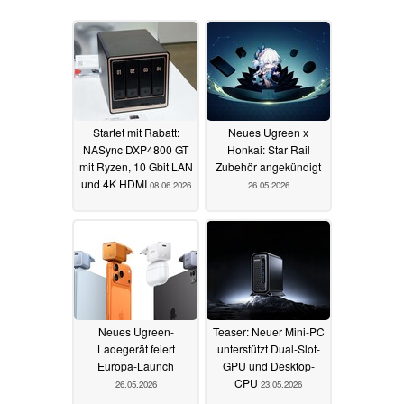
Startet mit Rabatt:
Neues Ugreen x
NASync DXP4800 GT
Honkai: Star Rail
mit Ryzen, 10 Gbit LAN
Zubehör angekündigt
und 4K HDMI
08.06.2026
26.05.2026
Neues Ugreen-
Teaser: Neuer Mini-PC
Ladegerät feiert
unterstützt Dual-Slot-
Europa-Launch
GPU und Desktop-
CPU
26.05.2026
23.05.2026