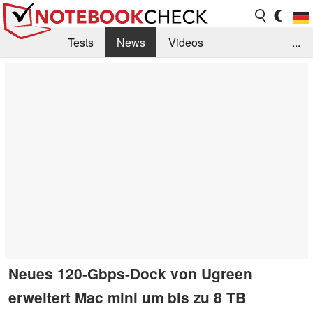
Tests
News
Videos
...
Benchmarks & Tech
Externe Tests
Kaufberatung
Deals
Suche
Jobs
Forum
Neues 120-Gbps-Dock von Ugreen
erweitert Mac mini um bis zu 8 TB