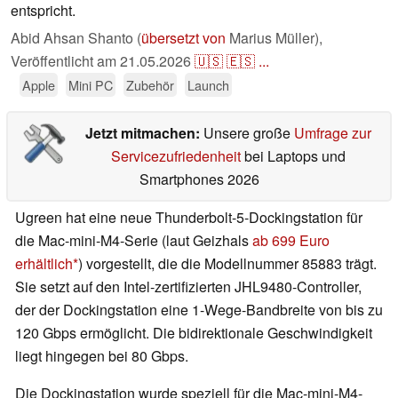
entspricht.
Abid Ahsan Shanto (
übersetzt von
Marius Müller),
Veröffentlicht am
21.05.2026
🇺🇸
🇪🇸
...
Apple
Mini PC
Zubehör
Launch
Jetzt mitmachen:
Unsere große
Umfrage zur
Servicezufriedenheit
bei Laptops und
Smartphones 2026
Ugreen hat eine neue Thunderbolt-5-Dockingstation für
die Mac-mini-M4-Serie (laut Geizhals
ab 699 Euro
erhältlich
) vorgestellt, die die Modellnummer 85883 trägt.
Sie setzt auf den Intel-zertifizierten JHL9480-Controller,
der der Dockingstation eine 1-Wege-Bandbreite von bis zu
120 Gbps ermöglicht. Die bidirektionale Geschwindigkeit
liegt hingegen bei 80 Gbps.
Die Dockingstation wurde speziell für die Mac-mini-M4-