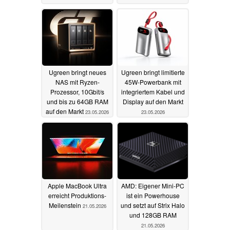
Ugreen bringt neues
Ugreen bringt limitierte
NAS mit Ryzen-
45W-Powerbank mit
Prozessor, 10Gbit/s
integriertem Kabel und
und bis zu 64GB RAM
Display auf den Markt
auf den Markt
23.05.2026
23.05.2026
Apple MacBook Ultra
AMD: Eigener Mini-PC
erreicht Produktions-
ist ein Powerhouse
Meilenstein
und setzt auf Strix Halo
21.05.2026
und 128GB RAM
21.05.2026