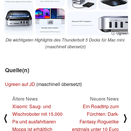
ⓘ Ugreen
Die wichtigsten Highlights des Thunderbolt 5 Docks für Mac mini.
(maschinell übersetzt)
Quelle(n)
Ugreen auf JD
(maschinell übersetzt)
Ältere News
Neuere News
Xiaomi: Saug- und
Ein Roadtrip zum
Wischroboter mit 15.000
Fürchten: Dark-
⟨
⟩
Pa und ausfahrbaren
Fantasy-Roguelike
Mopps ist erhältlich
erstmals unter 10 Euro