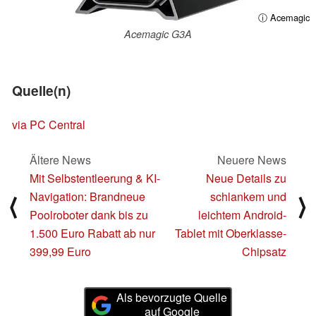
ⓘ Acemagic
Acemagic G3A
Quelle(n)
via PC Central
Ältere News
Neuere News
Mit Selbstentleerung & KI-
Neue Details zu
Navigation: Brandneue
schlankem und
⟨
⟩
Poolroboter dank bis zu
leichtem Android-
1.500 Euro Rabatt ab nur
Tablet mit Oberklasse-
399,99 Euro
Chipsatz
Als bevorzugte Quelle
auf Google