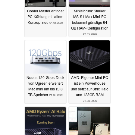
Cooler Master erfindet
Minisforum: Starker
PC-Kühlung mit altem
MS-S1 Max Mini-PC
Konzept neu
bekommt günstige 64
04.06.2026
GB RAM-Konfiguration
22.05.2026
Neues 120-Gbps-Dock
AMD: Eigener Mini-PC
von Ugreen erweitert
ist ein Powerhouse
Mac mini um bis zu 8
und setzt auf Strix Halo
TB Speicher
und 128GB RAM
21.05.2026
21.05.2026