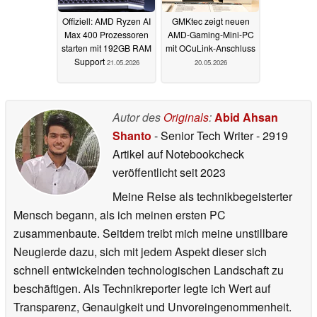
Offiziell: AMD Ryzen AI
GMKtec zeigt neuen
Max 400 Prozessoren
AMD-Gaming-Mini-PC
starten mit 192GB RAM
mit OCuLink-Anschluss
Support
21.05.2026
20.05.2026
Autor des
Originals
:
Abid Ahsan
Shanto
- Senior Tech Writer
- 2919
Artikel auf Notebookcheck
veröffentlicht
seit 2023
Meine Reise als technikbegeisterter
Mensch begann, als ich meinen ersten PC
zusammenbaute. Seitdem treibt mich meine unstillbare
Neugierde dazu, sich mit jedem Aspekt dieser sich
schnell entwickelnden technologischen Landschaft zu
beschäftigen. Als Technikreporter legte ich Wert auf
Transparenz, Genauigkeit und Unvoreingenommenheit.