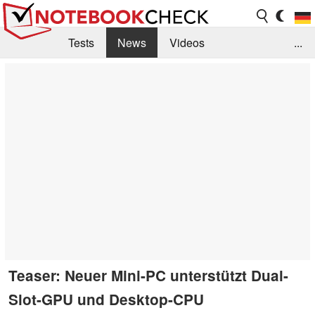
Tests
News
Videos
...
Benchmarks & Tech
Externe Tests
Kaufberatung
Deals
Suche
Jobs
Forum
Teaser: Neuer Mini-PC unterstützt Dual-
Slot-GPU und Desktop-CPU