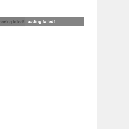
loading failed!
loading failed!