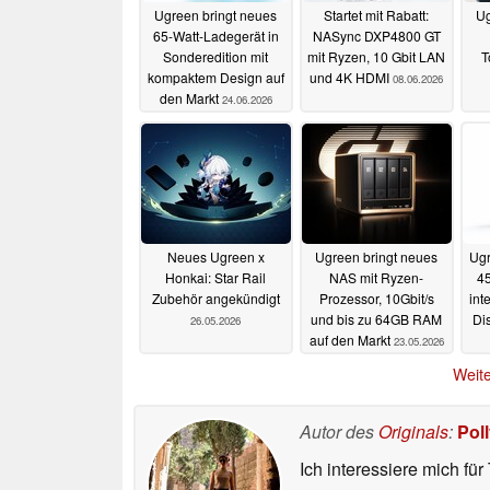
Ugreen bringt neues
Startet mit Rabatt:
Ug
65-Watt-Ladegerät in
NASync DXP4800 GT
Sonderedition mit
mit Ryzen, 10 Gbit LAN
T
kompaktem Design auf
und 4K HDMI
08.06.2026
den Markt
24.06.2026
Neues Ugreen x
Ugreen bringt neues
Ugr
Honkai: Star Rail
NAS mit Ryzen-
4
Zubehör angekündigt
Prozessor, 10Gbit/s
int
und bis zu 64GB RAM
Di
26.05.2026
auf den Markt
23.05.2026
Weite
Autor des
Originals
:
Pol
Ich interessiere mich fü