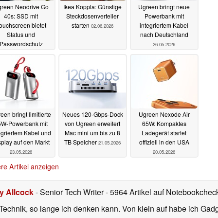
reen Neodrive Go
Ikea Koppla: Günstige
Ugreen bringt neue
40s: SSD mit
Steckdosenverteiler
Powerbank mit
ouchscreen bietet
starten
integriertem Kabel
02.06.2026
Status und
nach Deutschland
Passwordschutz
26.05.2026
04.06.2026
een bringt limitierte
Neues 120-Gbps-Dock
Ugreen Nexode Air
5W-Powerbank mit
von Ugreen erweitert
65W: Kompaktes
egriertem Kabel und
Mac mini um bis zu 8
Ladegerät startet
splay auf den Markt
TB Speicher
offiziell in den USA
21.05.2026
23.05.2026
20.05.2026
re Artikel anzeigen
ly Allcock
- Senior Tech Writer
- 5964 Artikel auf Notebookcheck
r Technik, so lange ich denken kann. Von klein auf habe ich Gad