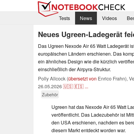
Tests
News
Videos
Be
Neues Ugreen-Ladegerät fe
Das Ugreen Nexode Air 65 Watt Ladegerät is
europäischen Ländern erschienen. Das komp
ein ähnliches Design wie die kürzlich veröffe
einschließlich der Airpyra-Struktur.
Polly Allcock (
übersetzt von
Enrico Frahn),
Ve
26.05.2026
🇺🇸
🇪🇸
...
Zubehör
Ugreen hat das Nexode Air 65 Watt La
veröffentlicht. Das Ladezubehör ist Mitt
den USA erschienen, nachdem es berei
diesem Markt entdeckt worden war.