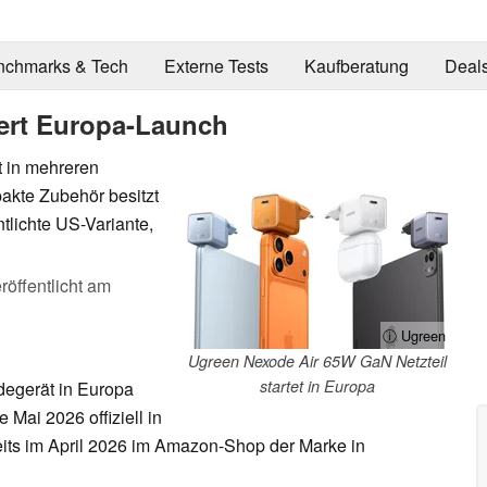
nchmarks & Tech
Externe Tests
Kaufberatung
Deal
iert Europa-Launch
t in mehreren
akte Zubehör besitzt
ntlichte US-Variante,
röffentlicht am
ⓘ Ugreen
Ugreen Nexode Air 65W GaN Netzteil
startet in Europa
degerät in Europa
e Mai 2026 offiziell in
ts im April 2026 im Amazon-Shop der Marke in