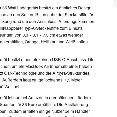
65 Watt Ladegeräts besitzt ein ähnliches Design
che an den Seiten, Rillen nahe der Steckerstifte für
deckung rund um den Anschluss. Allerdings kommen
 einklappbarer Typ-A-Steckerstifte zum Einsatz.
sungen von 3,3 × 3,1 × 7,3 cm etwas weniger
rau erhältlich, Orange, Hellblau und Weiß sollen
rät besitzt einen einzelnen USB-C-Anschluss. Die
ichen, um ein MacBook Air innerhalb einer halben
tzt GaN-Technologie und die Airpyra-Struktur des
Außerdem liegt ein geflochtenes, 1,5 Meter
0 Watt bei.
rät ist nun bei Amazon in europäischen Ländern
panien für 35 Euro erhältlich. Die Auslieferung
geben. Zudem erhalten einige Nutzer beim Händler