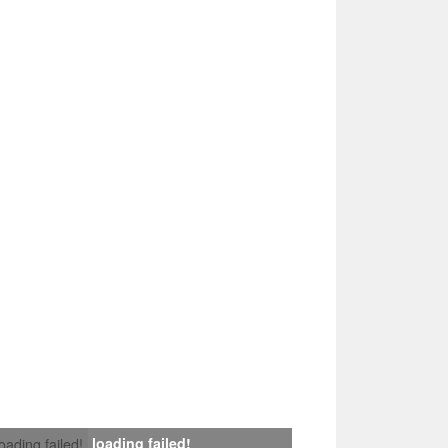
loading failed!
loading failed!