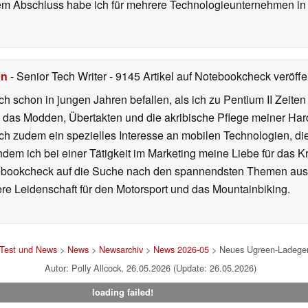
nem Abschluss habe ich für mehrere Technologieunternehmen i
hn
- Senior Tech Writer
- 9145 Artikel auf Notebookcheck veröffen
ch schon in jungen Jahren befallen, als ich zu Pentium II Zeite
h das Modden, Übertakten und die akribische Pflege meiner Ha
ich zudem ein spezielles Interesse an mobilen Technologien, di
hdem ich bei einer Tätigkeit im Marketing meine Liebe für das 
ebookcheck auf die Suche nach den spannendsten Themen aus d
e Leidenschaft für den Motorsport und das Mountainbiking.
 Test und News
>
News
>
Newsarchiv
>
News 2026-05
> Neues Ugreen-Ladegerä
Autor: Polly Allcock, 26.05.2026 (Update: 26.05.2026)
loading failed!