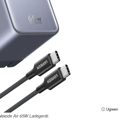
ⓘ Ugreen
Nexode Air 65W Ladegerät.