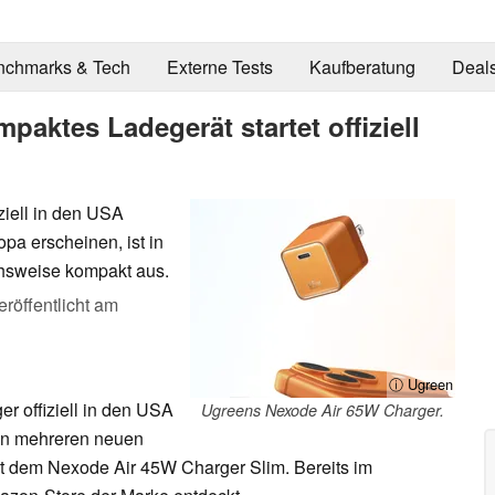
nchmarks & Tech
Externe Tests
Kaufberatung
Deal
aktes Ladegerät startet offiziell
ziell in den USA
opa erscheinen, ist in
ichsweise kompakt aus.
eröffentlicht am
ⓘ Ugreen
r offiziell in den USA
Ugreens Nexode Air 65W Charger.
von mehreren neuen
 dem Nexode Air 45W Charger Slim. Bereits im