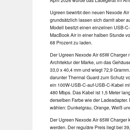
April 2026 wurde das Ladegerät im Am
Ugreen bewirbt den neuen Nexode Air 
grundsätzlich lassen sich damit aber 
Modell besitzt einen einzelnen USB-C-
MacBook Air in einer halben Stunde vo
68 Prozent zu laden.
Der Ugreen Nexode Air 65W Charger nu
Architektur der Marke, um das Gehäuse
33,0 x 40,4 mm und wiegt 72,9 Gramm. 
darunter Thermal Guard zum Schutz v
ein 100W-USB-C-auf-USB-C-Kabel mit U
480 Mbps. Das Kabel ist 1,5 Meter lan
derselben Farbe wie der Ladeadapter. 
wählen: Dunkelgrau, Orange, Weiß und
Der Ugreen Nexode Air 65W Charger k
werden. Der reguläre Preis liegt bei 