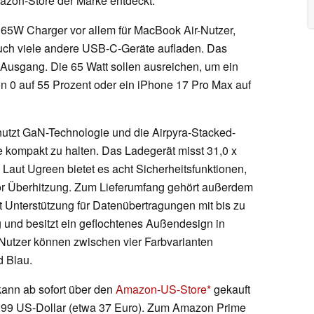
azon-Store der Marke entdeckt.
65W Charger vor allem für MacBook Air-Nutzer,
auch viele andere USB-C-Geräte aufladen. Das
Ausgang. Die 65 Watt sollen ausreichen, um ein
n 0 auf 55 Prozent oder ein iPhone 17 Pro Max auf
tzt GaN-Technologie und die Airpyra-Stacked-
 kompakt zu halten. Das Ladegerät misst 31,0 x
Laut Ugreen bietet es acht Sicherheitsfunktionen,
or Überhitzung. Zum Lieferumfang gehört außerdem
nterstützung für Datenübertragungen mit bis zu
g und besitzt ein geflochtenes Außendesign in
Nutzer können zwischen vier Farbvarianten
 Blau.
ann ab sofort über den
Amazon-US-Store
gekauft
39,99 US-Dollar (etwa 37 Euro). Zum Amazon Prime