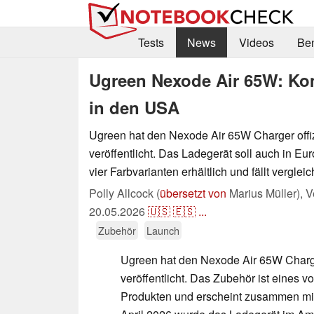
Tests
News
Videos
Be
Ugreen Nexode Air 65W: Komp
in den USA
Ugreen hat den Nexode Air 65W Charger offi
veröffentlicht. Das Ladegerät soll auch in Eur
vier Farbvarianten erhältlich und fällt vergle
Polly Allcock (
übersetzt von
Marius Müller),
V
20.05.2026
🇺🇸
🇪🇸
...
Zubehör
Launch
Ugreen hat den Nexode Air 65W Charge
veröffentlicht. Das Zubehör ist eines 
Produkten und erscheint zusammen mit