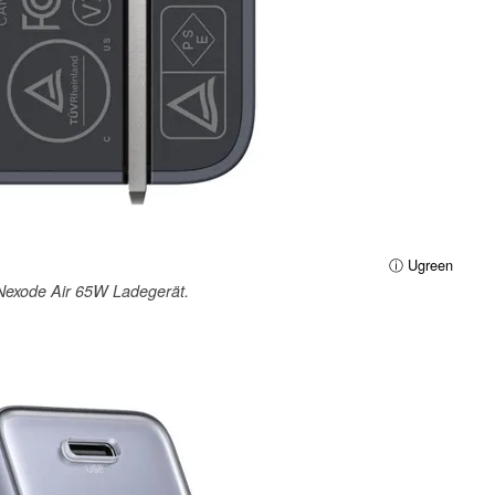
ⓘ Ugreen
Nexode Air 65W Ladegerät.