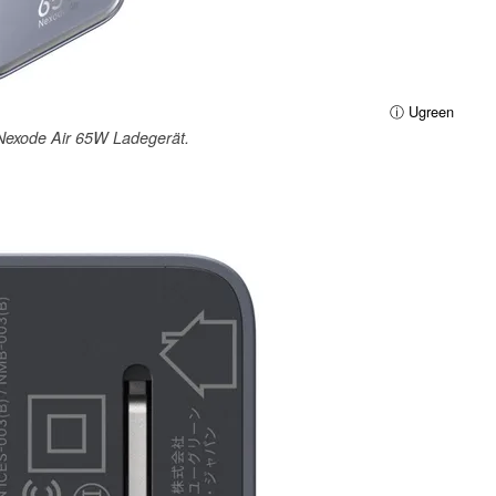
ⓘ Ugreen
Nexode Air 65W Ladegerät.