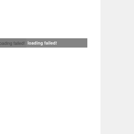
loading failed!
loading failed!