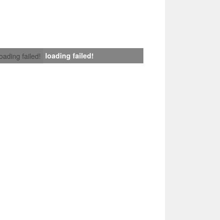
loading failed!
loading failed!