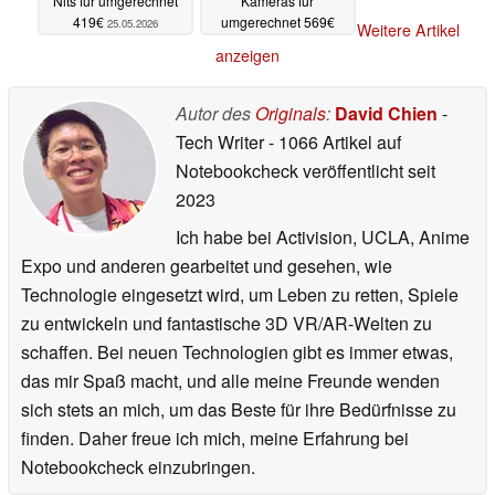
Nits für umgerechnet
Kameras für
419€
umgerechnet 569€
25.05.2026
Weitere Artikel
25.05.2026
anzeigen
Autor des
Originals
:
David Chien
-
Tech Writer
- 1066 Artikel auf
Notebookcheck veröffentlicht
seit
2023
Ich habe bei Activision, UCLA, Anime
Expo und anderen gearbeitet und gesehen, wie
Technologie eingesetzt wird, um Leben zu retten, Spiele
zu entwickeln und fantastische 3D VR/AR-Welten zu
schaffen. Bei neuen Technologien gibt es immer etwas,
das mir Spaß macht, und alle meine Freunde wenden
sich stets an mich, um das Beste für ihre Bedürfnisse zu
finden. Daher freue ich mich, meine Erfahrung bei
Notebookcheck einzubringen.