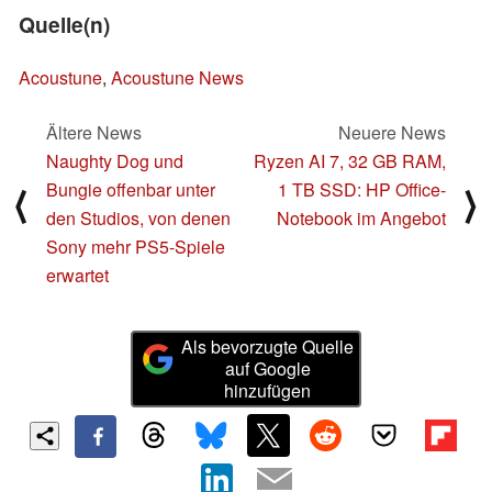
Quelle(n)
Acoustune
,
Acoustune News
Ältere News
Neuere News
Naughty Dog und
Ryzen AI 7, 32 GB RAM,
Bungie offenbar unter
1 TB SSD: HP Office-
⟨
⟩
den Studios, von denen
Notebook im Angebot
Sony mehr PS5-Spiele
erwartet
Als bevorzugte Quelle
auf Google
hinzufügen