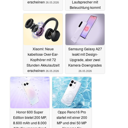
erscheinen
Lautsprecher mit
26.05.2026
Beleuchtung kommt
global
26.05.2026
Xiaomi: Neue
Samsung Galaxy A27
kabellose Over-Ear-
leakt mit Design-
Kopfhörer mit 72
Upgrade, aber zwei
Stunden Akkulaufzeit
Kamera-Downgrades
erscheinen
26.05.2026
26.05.2026
Honor 600 Super
Oppo Reno16 Pro
Edition bietet 200 MP,
startet mit einer 200
8.600 mAh und 8.000
MP und drei 50 MP