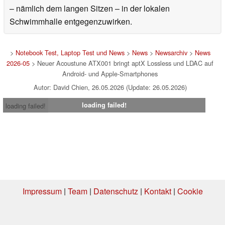
– nämlich dem langen Sitzen – in der lokalen
Schwimmhalle entgegenzuwirken.
>
Notebook Test, Laptop Test und News
>
News
>
Newsarchiv
>
News
2026-05
> Neuer Acoustune ATX001 bringt aptX Lossless und LDAC auf
Android- und Apple-Smartphones
Autor: David Chien, 26.05.2026 (Update: 26.05.2026)
loading failed!
loading failed!
Impressum
|
Team
|
Datenschutz
|
Kontakt
|
Cookie
Einstellungen
| 05.08.2026 20:08
* Beim Kauf über einen Affiliate-Link kann Notebookcheck eine Vergütung