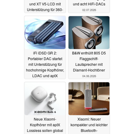
und XT V5-LCD mit
und acht HiFi-DACs
Unterstützung für 360-
02.07.2026
mm-Radiatoren auf
den Markt
23.07.2026
iFi iDSD GR 2:
B&W enthüllt 805 D5
Portabler DAC startet
Flaggschiff-
mit Unterstützung für
Lautsprecher mit
hochohmige Kopfhörer,
Diamant-Hochtöner
LDAC und aptX
04.06.2026
Lossless
13.06.2026
Neue Xiaomi-
Xiaomi: Neuer
Kopfhörer mit aptX
kompakter und leichter
Lossless sollen global
Bluetooth-