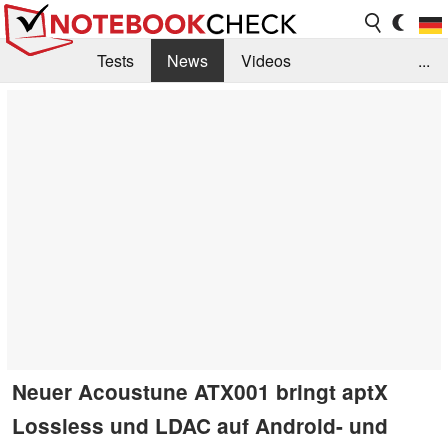
Tests
News
Videos
...
Benchmarks & Tech
Externe Tests
Kaufberatung
Deals
Suche
Jobs
Forum
Neuer Acoustune ATX001 bringt aptX
Lossless und LDAC auf Android- und