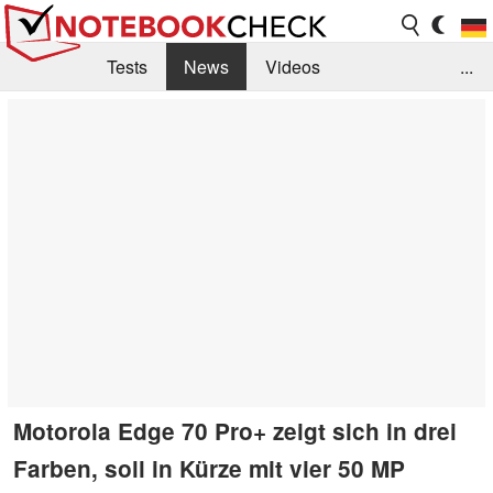
Tests
News
Videos
...
Benchmarks & Tech
Externe Tests
Kaufberatung
Deals
Suche
Jobs
Forum
Motorola Edge 70 Pro+ zeigt sich in drei
Farben, soll in Kürze mit vier 50 MP