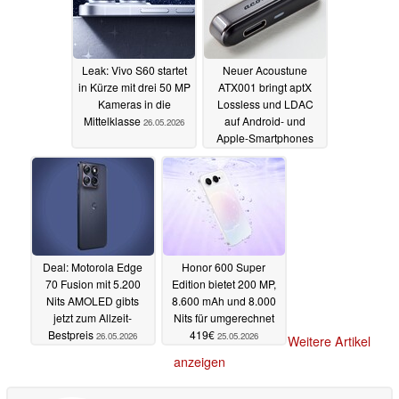
Leak: Vivo S60 startet
Neuer Acoustune
in Kürze mit drei 50 MP
ATX001 bringt aptX
Kameras in die
Lossless und LDAC
Mittelklasse
auf Android- und
26.05.2026
Apple-Smartphones
26.05.2026
Deal: Motorola Edge
Honor 600 Super
70 Fusion mit 5.200
Edition bietet 200 MP,
Nits AMOLED gibts
8.600 mAh und 8.000
jetzt zum Allzeit-
Nits für umgerechnet
Bestpreis
419€
26.05.2026
25.05.2026
Weitere Artikel
anzeigen