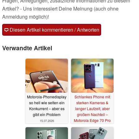
Fragen, Anregungen, zusätzliche Informationen zu diesem
Artikel? - Uns interessiert Deine Meinung (auch ohne
Anmeldung möglich)!
Diesen Artikel kommentieren / Antworten
Verwandte Artikel
Motorola-Phonedisplay
Schlankes Phone mit
so hell wie selten ein
starken Kameras &
Konkurrent – aber es
langer Laufzeit, aber
gibt ein Problem
großem Nachteil –
Motorola Edge 70 Pro
15.07.2026
Smartphone Test
14.07.2026