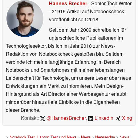
Hannes Brecher
- Senior Tech Writer
- 21915 Artikel auf Notebookcheck
veröffentlicht
seit 2018
Seit dem Jahr 2009 schreibe ich für
unterschiedliche Publikationen im
Technologiesektor, bis ich im Jahr 2018 zur News-
Redaktion von Notebookcheck gestoßen bin. Seitdem
verbinde ich meine langjährige Erfahrung im Bereich
Notebooks und Smartphones mit meiner lebenslangen
Leidenschaft für Technologie, um unsere Leser über neue
Entwicklungen am Markt zu informieren. Mein Design-
Hintergrund als Art Director einer Werbeagentur erlaubt
mir darüber hinaus tiefe Einblicke in die Eigenheiten
dieser Branche.
Kontakt:
@HannesBrecher
,
LinkedIn
,
Xing
>
Notebook Test, Laptop Test und News
>
News
>
Newsarchiv
>
News