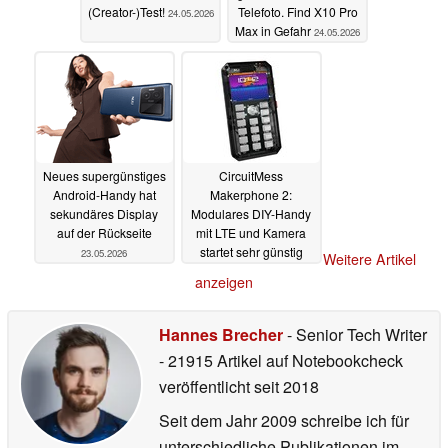
(Creator-)Test!
Telefoto. Find X10 Pro
24.05.2026
Max in Gefahr
24.05.2026
Neues supergünstiges
CircuitMess
Android-Handy hat
Makerphone 2:
sekundäres Display
Modulares DIY-Handy
auf der Rückseite
mit LTE und Kamera
startet sehr günstig
23.05.2026
Weitere Artikel
23.05.2026
anzeigen
Hannes Brecher
- Senior Tech Writer
- 21915 Artikel auf Notebookcheck
veröffentlicht
seit 2018
Seit dem Jahr 2009 schreibe ich für
unterschiedliche Publikationen im