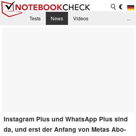
Tests
News
Videos
...
Benchmarks & Tech
Externe Tests
Kaufberatung
Deals
Suche
Jobs
Forum
Instagram Plus und WhatsApp Plus sind
da, und erst der Anfang von Metas Abo-