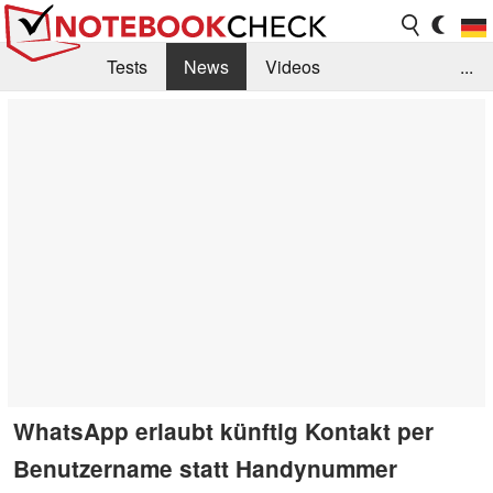
Tests
News
Videos
...
Benchmarks & Tech
Externe Tests
Kaufberatung
Deals
Suche
Jobs
Forum
WhatsApp erlaubt künftig Kontakt per
Benutzername statt Handynummer