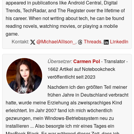
appeared in publications like Android Central, Digital
Trends, TechRadar, and The Register over the lifetime of
his career. When not writing about tech, he can be found
reading novels, watching movies, or playing a mobile
game.
Kontakt:
@MichaelAllison_
,
Threads
,
LinkedIn
Übersetzer:
Carmen Pol
- Translator
-
1662 Artikel auf Notebookcheck
veröffentlicht
seit 2023
Nachdem ich den größten Teil meiner
frühen Jahre in Deutschland verbracht
hatte, wurde meine Erziehung als zweisprachiges Kind
erleichtert. Im Jahr 2007 fand ich mich wöchentlich
gezwungen, mein Windows-Betriebssystem neu zu
installieren ... Also besorgte ich mir eines Tages ein
MacBook Black. Es war während dieser Zeit, dass ich