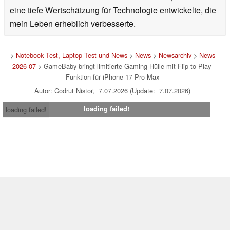
eine tiefe Wertschätzung für Technologie entwickelte, die
mein Leben erheblich verbesserte.
>
Notebook Test, Laptop Test und News
>
News
>
Newsarchiv
>
News
2026-07
> GameBaby bringt limitierte Gaming-Hülle mit Flip-to-Play-
Funktion für iPhone 17 Pro Max
Autor: Codrut Nistor, 7.07.2026 (Update: 7.07.2026)
loading failed!
loading failed!
Impressum
|
Team
|
Datenschutz
|
Kontakt
|
Cookie
Einstellungen
| 06.08.2026 04:54
* Beim Kauf über einen Affiliate-Link kann Notebookcheck eine Vergütung