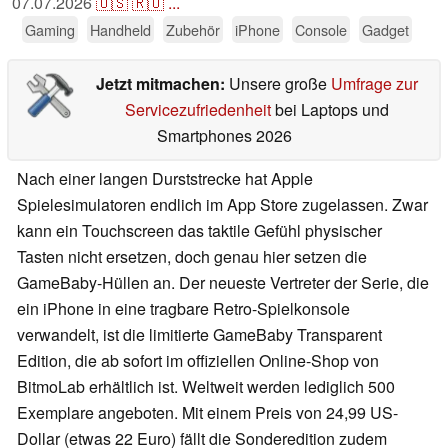
07.07.2026
🇺🇸
🇷🇺
...
Gaming
Handheld
Zubehör
iPhone
Console
Gadget
Jetzt mitmachen:
Unsere große
Umfrage zur
Servicezufriedenheit
bei Laptops und
Smartphones 2026
Nach einer langen Durststrecke hat Apple
Spielesimulatoren endlich im App Store zugelassen. Zwar
kann ein Touchscreen das taktile Gefühl physischer
Tasten nicht ersetzen, doch genau hier setzen die
GameBaby-Hüllen an. Der neueste Vertreter der Serie, die
ein iPhone in eine tragbare Retro-Spielkonsole
verwandelt, ist die limitierte GameBaby Transparent
Edition, die ab sofort im offiziellen Online-Shop von
BitmoLab erhältlich ist. Weltweit werden lediglich 500
Exemplare angeboten. Mit einem Preis von 24,99 US-
Dollar (etwas 22 Euro) fällt die Sonderedition zudem