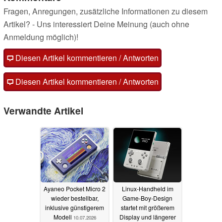
Fragen, Anregungen, zusätzliche Informationen zu diesem
Artikel? - Uns interessiert Deine Meinung (auch ohne
Anmeldung möglich)!
From Color and Retro to Transparent
Earlier GameBaby models leaned into familiar retro-inspired
Diesen Artikel kommentieren / Antworten
colors: bright, playful tones with GameBaby Color, and a
more classic grey-and-white palette with GameBaby Retro.
Diesen Artikel kommentieren / Antworten
GameBaby Transparent Edition takes a quieter approach. It
combines a frosted transparent shell with metal keycaps,
Verwandte Artikel
creating a smoother, more refined feel in hand while letting
the iPhone’s own finish show through. The clear-shell
design also recalls the transparent handhelds of the Game
Boy Color era, when seeing the structure of a device was
part of its charm. The result keeps GameBaby’s familiar
silhouette, while giving it a lighter, clearer finish for the
iPhone 17 Pro Max.
Ayaneo Pocket Micro 2
Linux-Handheld im
wieder bestellbar,
Game-Boy-Design
inklusive günstigerem
startet mit größerem
Modell
Display und längerer
Still a Flip-to-Play Case
10.07.2026