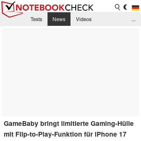
Tests
News
Videos
...
Benchmarks & Tech
Externe Tests
Kaufberatung
Deals
Suche
Jobs
Forum
GameBaby bringt limitierte Gaming-Hülle
mit Flip-to-Play-Funktion für iPhone 17