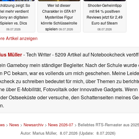
chätzung zeigt: So
Wer ist dieser
Shooter-Geheimtipp
iel mehr verdient
Charakter in GTA 6?
mit 94 % positiven
Sony an digitalen
Mysteriöse Figur
Reviews jetzt für 2,49
Spielen vs. Dics
könnte Schlüsselrolle
Euro auf Steam
spielen
09.07.2026
09.07.2026
08.07.2026
re Artikel anzeigen
ius Müller
- Tech Writer
- 5209 Artikel auf Notebookcheck veröff
ein Gameboy mein ständiger Begleiter. Nach der Schule wurde d
en PC bekam, war es vollends um mich geschehen. Meine Leiden
kcheck zu schreiben bedeutet für mich, über Themen zu berichte
 über E-Mobilität, Fotovoltaik oder innovative Gadgets. Wenn 
 der Ostseeküste oder versuche, den Schattenseiten meines Ge
n.
ews
>
News
>
Newsarchiv
>
News 2026-07
> Beliebtes RTS-Remaster aus 2025 
Autor: Marius Müller, 8.07.2026 (Update: 8.07.2026)