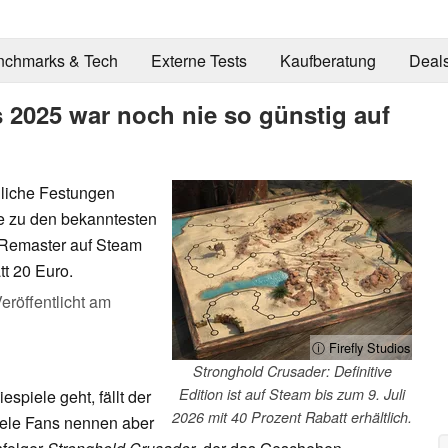
nchmarks & Tech
Externe Tests
Kaufberatung
Deal
 2025 war noch nie so günstig auf
dliche Festungen
te zu den bekanntesten
s Remaster auf Steam
tt 20 Euro.
eröffentlicht am
ⓘ Firefly Studios
Stronghold Crusader: Definitive
Edition ist auf Steam bis zum 9. Juli
spiele geht, fällt der
2026 mit 40 Prozent Rabatt erhältlich.
iele Fans nennen aber