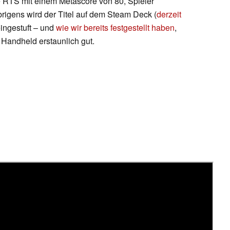
RTS mit einem Metascore von 80, Spieler
rigens wird der Titel auf dem Steam Deck (
derzeit
eingestuft – und
wie wir bereits festgestellt haben
,
s Handheld erstaunlich gut.