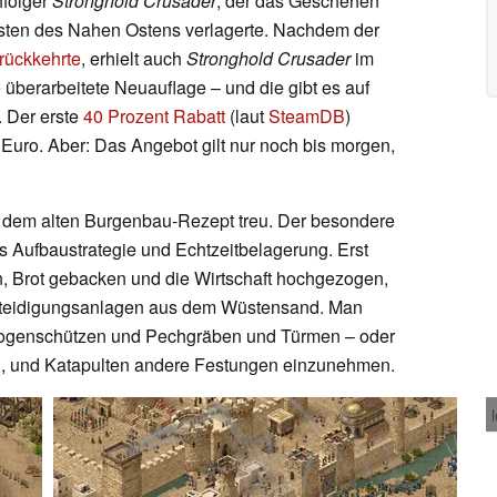
hfolger
Stronghold Crusader
, der das Geschehen
üsten des Nahen Ostens verlagerte. Nachdem der
urückkehrte
, erhielt auch
Stronghold Crusader
im
 überarbeitete Neuauflage – und die gibt es auf
. Der erste
40 Prozent Rabatt
(laut
SteamDB
)
0 Euro. Aber: Das Angebot gilt nur noch bis morgen,
dem alten Burgenbau-Rezept treu. Der besondere
us Aufbaustrategie und Echtzeitbelagerung. Erst
, Brot gebacken und die Wirtschaft hochgezogen,
teidigungsanlagen aus dem Wüstensand. Man
 Bogenschützen und Pechgräben und Türmen – oder
rn, und Katapulten andere Festungen einzunehmen.