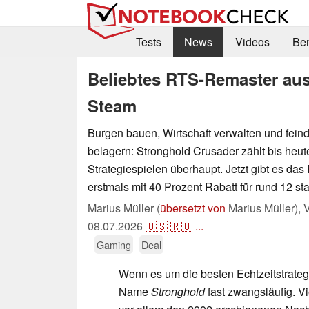
Tests
News
Videos
Be
Beliebtes RTS-Remaster aus
Steam
Burgen bauen, Wirtschaft verwalten und fein
belagern: Stronghold Crusader zählt bis heu
Strategiespielen überhaupt. Jetzt gibt es da
erstmals mit 40 Prozent Rabatt für rund 12 sta
Marius Müller (
übersetzt von
Marius Müller),
V
08.07.2026
🇺🇸
🇷🇺
...
Gaming
Deal
Wenn es um die besten Echtzeitstrategie
Name
Stronghold
fast zwangsläufig. V