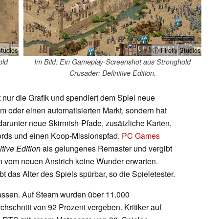
Studios
ⓘ Firefly Studios
old
Im Bild: Ein Gameplay-Screenshot aus Stronghold
Crusader: Definitive Edition.
t nur die Grafik und spendiert dem Spiel neue
m oder einen automatisierten Markt, sondern hat
darunter neue Skirmish-Pfade, zusätzliche Karten,
Lords und einen Koop-Missionspfad.
PC Games
tive Edition
als gelungenes Remaster und vergibt
an vom neuen Anstrich keine Wunder erwarten.
t das Alter des Spiels spürbar, so die Spieletester.
assen. Auf Steam wurden über 11.000
chschnitt von 92 Prozent vergeben. Kritiker auf