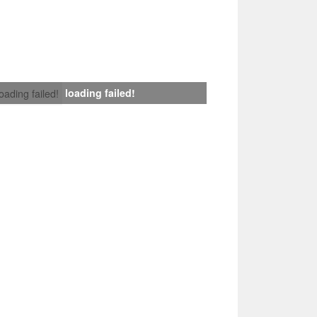
loading failed!
loading failed!