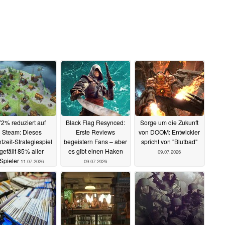
72% reduziert auf
Black Flag Resynced:
Sorge um die Zukunft
Steam: Dieses
Erste Reviews
von DOOM: Entwickler
tzeit-Strategiespiel
begeistern Fans – aber
spricht von "Blutbad"
gefällt 85% aller
es gibt einen Haken
09.07.2026
Spieler
11.07.2026
09.07.2026