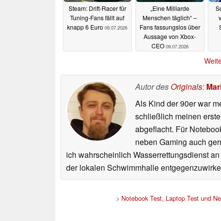
Steam: Drift-Racer für
„Eine Milliarde
S
Tuning-Fans fällt auf
Menschen täglich“ –
v
knapp 6 Euro
Fans fassungslos über
09.07.2026
Aussage von Xbox-
CEO
09.07.2026
Weite
Autor des
Originals
:
Mar
Als Kind der 90er war m
schließlich meinen erst
abgeflacht. Für Noteboo
neben Gaming auch gerne
ich wahrscheinlich Wasserrettungsdienst an
der lokalen Schwimmhalle entgegenzuwirke
>
Notebook Test, Laptop Test und N