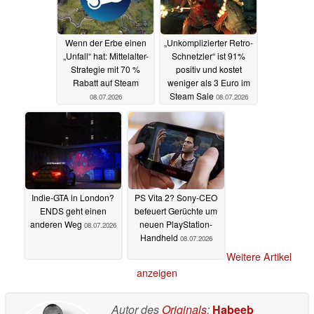
Wenn der Erbe einen
„Unkomplizierter Retro-
„Unfall“ hat: Mittelalter-
Schnetzler“ ist 91%
Strategie mit 70 %
positiv und kostet
Rabatt auf Steam
weniger als 3 Euro im
Steam Sale
08.07.2026
08.07.2026
Indie-GTA in London?
PS Vita 2? Sony-CEO
ENDS geht einen
befeuert Gerüchte um
anderen Weg
neuen PlayStation-
08.07.2026
Handheld
08.07.2026
Weitere Artikel
anzeigen
Autor des
Originals
:
Habeeb