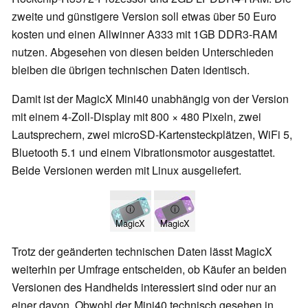
zweite und günstigere Version soll etwas über 50 Euro
kosten und einen Allwinner A333 mit 1GB DDR3-RAM
nutzen. Abgesehen von diesen beiden Unterschieden
bleiben die übrigen technischen Daten identisch.
Damit ist der MagicX Mini40 unabhängig von der Version
mit einem 4-Zoll-Display mit 800 × 480 Pixeln, zwei
Lautsprechern, zwei microSD-Kartensteckplätzen, WiFi 5,
Bluetooth 5.1 und einem Vibrationsmotor ausgestattet.
Beide Versionen werden mit Linux ausgeliefert.
ⓘ
ⓘ
MagicX
MagicX
Trotz der geänderten technischen Daten lässt MagicX
weiterhin per Umfrage entscheiden, ob Käufer an beiden
Versionen des Handhelds interessiert sind oder nur an
einer davon. Obwohl der Mini40 technisch gesehen in