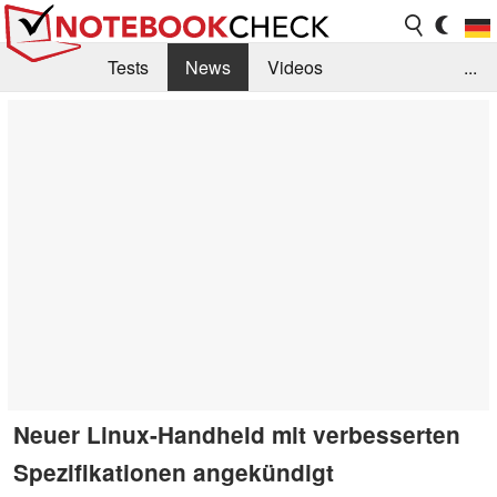
Tests
News
Videos
...
Benchmarks & Tech
Externe Tests
Kaufberatung
Deals
Suche
Jobs
Forum
Neuer Linux-Handheld mit verbesserten
Spezifikationen angekündigt