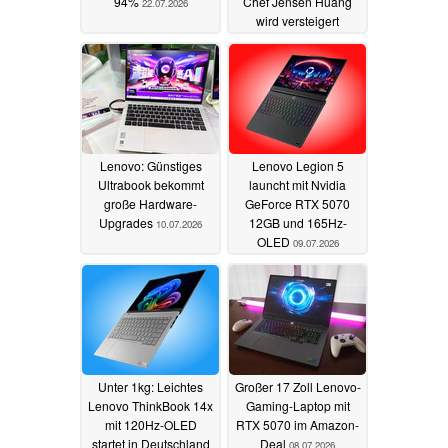
94%
Chef Jensen Huang
22.07.2026
wird versteigert
10.07.2026
Lenovo: Günstiges
Lenovo Legion 5
Ultrabook bekommt
launcht mit Nvidia
große Hardware-
GeForce RTX 5070
Upgrades
12GB und 165Hz-
10.07.2026
OLED
09.07.2026
Unter 1kg: Leichtes
Großer 17 Zoll Lenovo-
Lenovo ThinkBook 14x
Gaming-Laptop mit
mit 120Hz-OLED
RTX 5070 im Amazon-
startet in Deutschland
Deal
08.07.2026