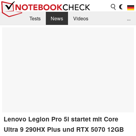
Tests
News
Videos
...
Benchmarks & Tech
Externe Tests
Kaufberatung
Deals
Suche
Jobs
Forum
Lenovo Legion Pro 5i startet mit Core
Ultra 9 290HX Plus und RTX 5070 12GB