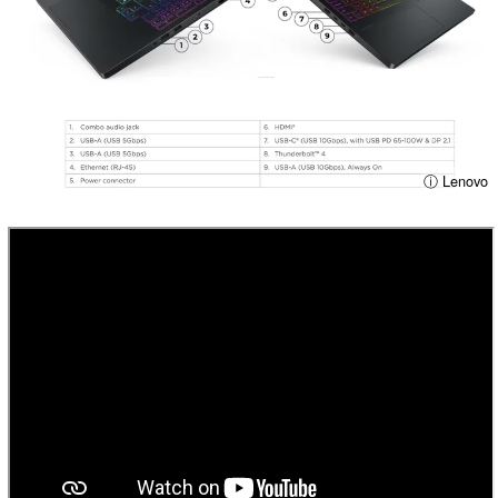
ⓘ Lenovo