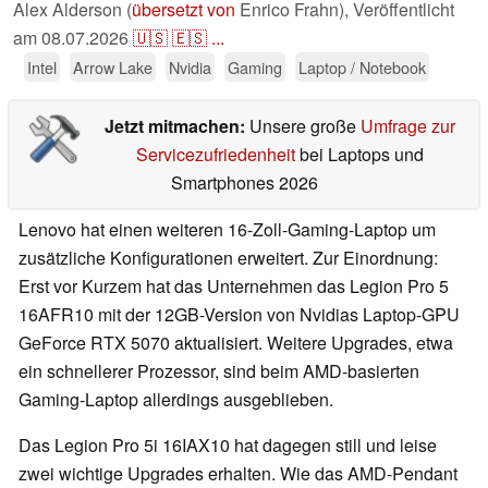
Alex Alderson (
übersetzt von
Enrico Frahn),
Veröffentlicht
am
08.07.2026
🇺🇸
🇪🇸
...
Intel
Arrow Lake
Nvidia
Gaming
Laptop / Notebook
Jetzt mitmachen:
Unsere große
Umfrage zur
Servicezufriedenheit
bei Laptops und
Smartphones 2026
Lenovo hat einen weiteren 16-Zoll-Gaming-Laptop um
zusätzliche Konfigurationen erweitert. Zur Einordnung:
Erst vor Kurzem hat das Unternehmen das Legion Pro 5
16AFR10 mit der 12GB-Version von Nvidias Laptop-GPU
GeForce RTX 5070 aktualisiert. Weitere Upgrades, etwa
ein schnellerer Prozessor, sind beim AMD-basierten
Gaming-Laptop allerdings ausgeblieben.
Das Legion Pro 5i 16IAX10 hat dagegen still und leise
zwei wichtige Upgrades erhalten. Wie das AMD-Pendant