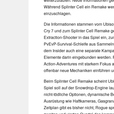
weiterzulaufen. Neue Informationen ge
Während Splinter Cell ein Remake werd
einzuschlagen.
Die Informationen stammen vom Ubisoft
Cry 7 und zum Splinter Cell Remake gete
Extraction-Shooter in das Spiel ein, z
PvEvP-Survival-Schleife aus Sammeln 
dem Insider auch eine separate Kampag
Elemente darin eingebunden werden. Fa
Action-Adventures mit starkem Fokus a
offenbar neue Mechaniken einführen u
Beim Splinter Cell Remake scheint Ubis
Spiel soll auf der Snowdrop-Engine la
nicht-tödliche Optionen, dynamische 
Ausrüstung wie Haftkameras, Gasgranat
Zeitplan gibt es bisher nicht, Rogue s