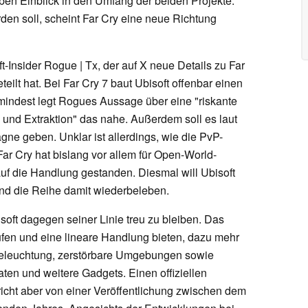
ben Einblick in den Umfang der beiden Projekte.
en soll, scheint Far Cry eine neue Richtung
-Insider Rogue | Tx, der auf X neue Details zu Far
ilt hat. Bei Far Cry 7 baut Ubisoft offenbar einen
umindest legt Rogues Aussage über eine "riskante
und Extraktion" das nahe. Außerdem soll es laut
ne geben. Unklar ist allerdings, wie die PvP-
r Cry hat bislang vor allem für Open-World-
uf die Handlung gestanden. Diesmal will Ubisoft
nd die Reihe damit wiederbeleben.
oft dagegen seiner Linie treu zu bleiben. Das
ufen und eine lineare Handlung bieten, dazu mehr
Beleuchtung, zerstörbare Umgebungen sowie
en und weitere Gadgets. Einen offiziellen
pricht aber von einer Veröffentlichung zwischen dem