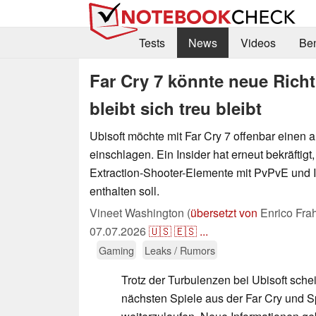
Tests
News
Videos
Be
Far Cry 7 könnte neue Richt
bleibt sich treu bleibt
Ubisoft möchte mit Far Cry 7 offenbar einen
einschlagen. Ein Insider hat erneut bekräftigt
Extraction-Shooter-Elemente mit PvPvE und 
enthalten soll.
Vineet Washington (
übersetzt von
Enrico Fra
07.07.2026
🇺🇸
🇪🇸
...
Gaming
Leaks / Rumors
Trotz der Turbulenzen bei Ubisoft sche
nächsten Spiele aus der Far Cry und Sp