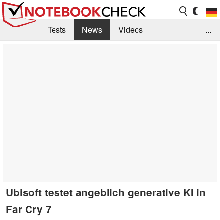
Tests
News
Videos
...
Benchmarks & Tech
Externe Tests
Kaufberatung
Deals
Suche
Jobs
Forum
Ubisoft testet angeblich generative KI in
Far Cry 7