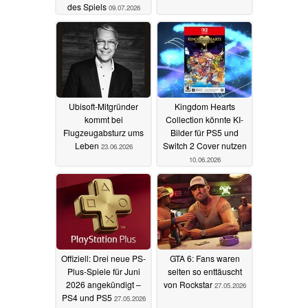
des Spiels
09.07.2026
Ubisoft-Mitgründer
Kingdom Hearts
kommt bei
Collection könnte KI-
Flugzeugabsturz ums
Bilder für PS5 und
Leben
Switch 2 Cover nutzen
23.06.2026
10.06.2026
Offiziell: Drei neue PS-
GTA 6: Fans waren
Plus-Spiele für Juni
selten so enttäuscht
2026 angekündigt –
von Rockstar
27.05.2026
PS4 und PS5
27.05.2026