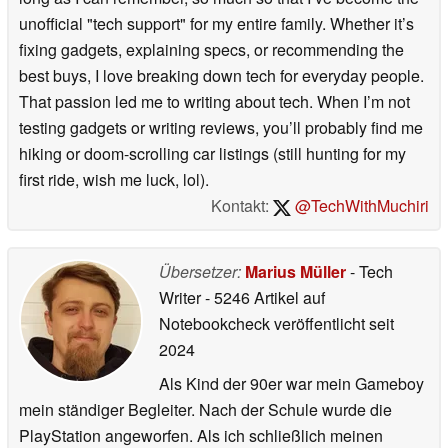
unofficial "tech support" for my entire family. Whether it’s
fixing gadgets, explaining specs, or recommending the
best buys, I love breaking down tech for everyday people.
That passion led me to writing about tech. When I’m not
testing gadgets or writing reviews, you’ll probably find me
hiking or doom-scrolling car listings (still hunting for my
first ride, wish me luck, lol).
Kontakt:
@TechWithMuchiri
Übersetzer:
Marius Müller
- Tech
Writer
- 5246 Artikel auf
Notebookcheck veröffentlicht
seit
2024
Als Kind der 90er war mein Gameboy
mein ständiger Begleiter. Nach der Schule wurde die
PlayStation angeworfen. Als ich schließlich meinen