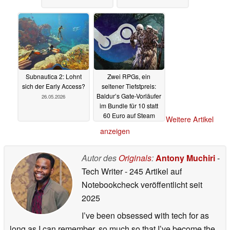
Subnautica 2: Lohnt
Zwei RPGs, ein
sich der Early Access?
seltener Tiefstpreis:
Baldur’s Gate-Vorläufer
26.05.2026
im Bundle für 10 statt
60 Euro auf Steam
Weitere Artikel
26.05.2026
anzeigen
Autor des
Originals
:
Antony Muchiri
-
Tech Writer
- 245 Artikel auf
Notebookcheck veröffentlicht
seit
2025
I’ve been obsessed with tech for as
long as I can remember, so much so that I’ve become the