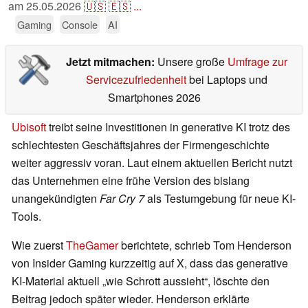
am
25.05.2026
🇺🇸
🇪🇸
...
Gaming
Console
AI
Jetzt mitmachen:
Unsere große
Umfrage zur
Servicezufriedenheit
bei Laptops und
Smartphones 2026
Ubisoft
treibt seine Investitionen in generative KI trotz des
schlechtesten Geschäftsjahres der Firmengeschichte
weiter aggressiv voran. Laut einem aktuellen Bericht nutzt
das Unternehmen eine frühe Version des bislang
unangekündigten
Far Cry 7
als Testumgebung für neue KI-
Tools.
Wie zuerst
TheGamer
berichtete, schrieb Tom Henderson
von Insider Gaming kurzzeitig auf X, dass das generative
KI-Material aktuell „wie Schrott aussieht“, löschte den
Beitrag jedoch später wieder. Henderson erklärte