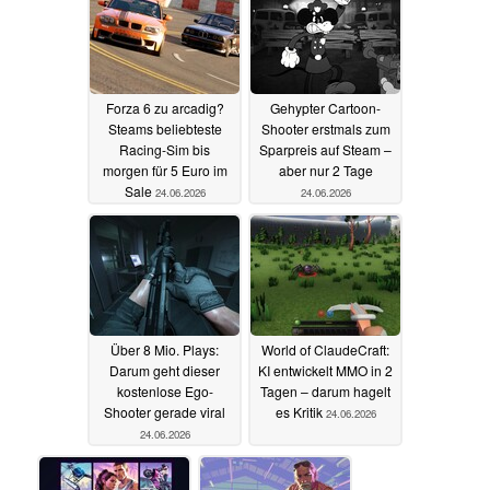
Forza 6 zu arcadig?
Gehypter Cartoon-
Steams beliebteste
Shooter erstmals zum
Racing-Sim bis
Sparpreis auf Steam –
morgen für 5 Euro im
aber nur 2 Tage
Sale
24.06.2026
24.06.2026
Über 8 Mio. Plays:
World of ClaudeCraft:
Darum geht dieser
KI entwickelt MMO in 2
kostenlose Ego-
Tagen – darum hagelt
Shooter gerade viral
es Kritik
24.06.2026
24.06.2026