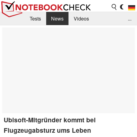
Tests
News
Videos
...
Benchmarks & Tech
Externe Tests
Kaufberatung
Deals
Suche
Jobs
Forum
Ubisoft-Mitgründer kommt bei
Flugzeugabsturz ums Leben