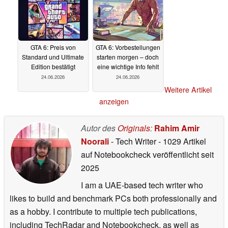
GTA 6: Preis von
GTA 6: Vorbestellungen
Standard und Ultimate
starten morgen – doch
Edition bestätigt
eine wichtige Info fehlt
24.06.2026
24.06.2026
Weitere Artikel
anzeigen
Autor des
Originals
:
Rahim Amir
Noorali
- Tech Writer
- 1029 Artikel
auf Notebookcheck veröffentlicht
seit
2025
I am a UAE-based tech writer who
likes to build and benchmark PCs both professionally and
as a hobby. I contribute to multiple tech publications,
including TechRadar and Notebookcheck, as well as