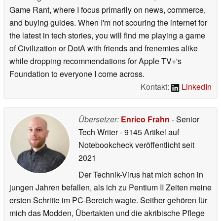
Game Rant, where I focus primarily on news, commerce,
and buying guides. When I'm not scouring the internet for
the latest in tech stories, you will find me playing a game
of Civilization or DotA with friends and frenemies alike
while dropping recommendations for Apple TV+'s
Foundation to everyone I come across.
Kontakt:
LinkedIn
Übersetzer:
Enrico Frahn
- Senior
Tech Writer
- 9145 Artikel auf
Notebookcheck veröffentlicht
seit
2021
Der Technik-Virus hat mich schon in
jungen Jahren befallen, als ich zu Pentium II Zeiten meine
ersten Schritte im PC-Bereich wagte. Seither gehören für
mich das Modden, Übertakten und die akribische Pflege