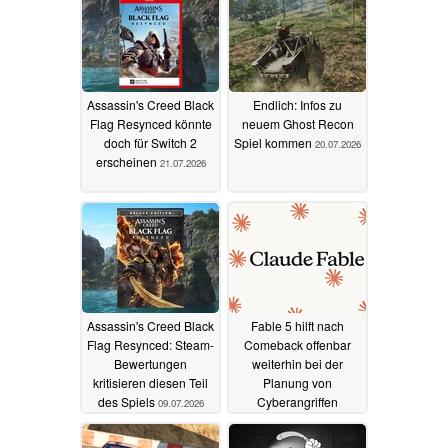
Assassin's Creed Black
Endlich: Infos zu
Flag Resynced könnte
neuem Ghost Recon
doch für Switch 2
Spiel kommen
20.07.2026
erscheinen
21.07.2026
Assassin's Creed Black
Fable 5 hilft nach
Flag Resynced: Steam-
Comeback offenbar
Bewertungen
weiterhin bei der
kritisieren diesen Teil
Planung von
des Spiels
Cyberangriffen
09.07.2026
02.07.2026