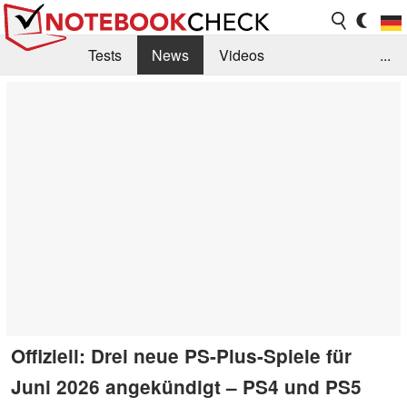
Tests
News
Videos
...
Benchmarks & Tech
Externe Tests
Kaufberatung
Deals
Suche
Jobs
Forum
Offiziell: Drei neue PS-Plus-Spiele für
Juni 2026 angekündigt – PS4 und PS5