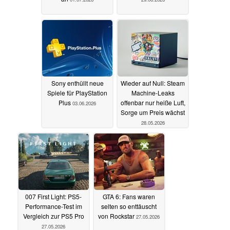
Sony enthüllt neue
Wieder auf Null: Steam
Spiele für PlayStation
Machine-Leaks
Plus
offenbar nur heiße Luft,
03.06.2026
Sorge um Preis wächst
28.05.2026
007 First Light: PS5-
GTA 6: Fans waren
Performance-Test im
selten so enttäuscht
Vergleich zur PS5 Pro
von Rockstar
27.05.2026
27.05.2026