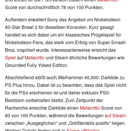
Score von durchschnittlich 78 von 100 Punkten.
Außerdem erweitert Sony das Angebot um Nickelodeon
All-Star Brawl 2 für dieselben Konsolen. Kurz gesagt
handelt es sich dabei um ein klassisches Prügelspiel für
Nickelodeon-Fans, das stark vom Erfolg von Super Smash
Bros. inspiriert wurde. Interessanterweise erreicht das
Spiel
auf
Metacritic
und Steam ähnliche Bewertungen wie
Grounded Fully Yoked Edition.
Abschließend stößt auch Warhammer 40,000: Darktide zu
PS Plus hinzu. Dabei ist zu beachten, dass das Spiel nicht
für die PS4 erschienen ist und daher exklusiv PS5-
Besitzern vorbehalten bleibt. Zum Zeitpunkt der
Recherche erreichte Darktide einen
Metacritic
-Score von
80 von 100 Punkten, während die Bewertungen
auf Steam
zwischen „Ausgeglichen“ und „Größtenteils positiv“ liegen.
Weitere Details finden sich in
Sonys offizieller