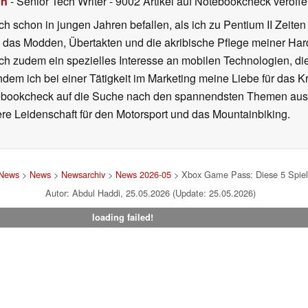
hn
- Senior Tech Writer
- 9002 Artikel auf Notebookcheck veröffen
ch schon in jungen Jahren befallen, als ich zu Pentium II Zeite
h das Modden, Übertakten und die akribische Pflege meiner Ha
ich zudem ein spezielles Interesse an mobilen Technologien, di
hdem ich bei einer Tätigkeit im Marketing meine Liebe für das 
ebookcheck auf die Suche nach den spannendsten Themen aus d
e Leidenschaft für den Motorsport und das Mountainbiking.
 News
>
News
>
Newsarchiv
>
News 2026-05
> Xbox Game Pass: Diese 5 Spiel
Autor: Abdul Haddi, 25.05.2026 (Update: 25.05.2026)
loading failed!