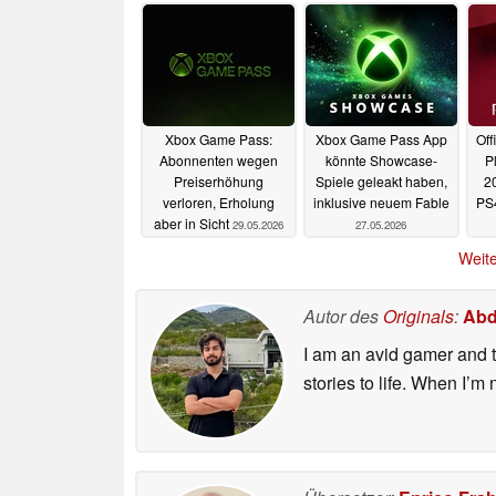
Xbox Game Pass:
Xbox Game Pass App
Off
Abonnenten wegen
könnte Showcase-
P
Preiserhöhung
Spiele geleakt haben,
2
verloren, Erholung
inklusive neuem Fable
PS
aber in Sicht
29.05.2026
27.05.2026
Weite
Autor des
Originals
:
Abd
I am an avid gamer and t
stories to life. When I’m