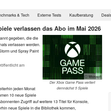
nchmarks & Tech
Externe Tests
Kaufberatung
Deal
iele verlassen das Abo im Mai 2026
kannt gegeben, die die
ats verlassen werden.
 Storm und Spray Paint
röffentlicht am
ⓘ Microsoft
Der Xbox Game Pass verliert
demnächst 5 Spiele
iterhin jeden Monat
ehmen 10 neue Spiele
onnenten Zugriff auf weitere 13 Titel für Konsole,
rhin neue Spiele in die Bibliothek kommen,