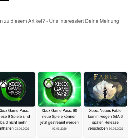
n zu diesem Artikel? - Uns interessiert Deine Meinung
Xbox Game Pass:
Xbox Game Pass: 60
Xbox: Neues Fable
iese 6 Spiele sind
neue Spiele können
kommt wegen GTA 6
bald nicht mehr
jetzt gestreamt werden
später, Release
nthalten
verschoben
03.06.2026
02.06.2026
30.05.2026