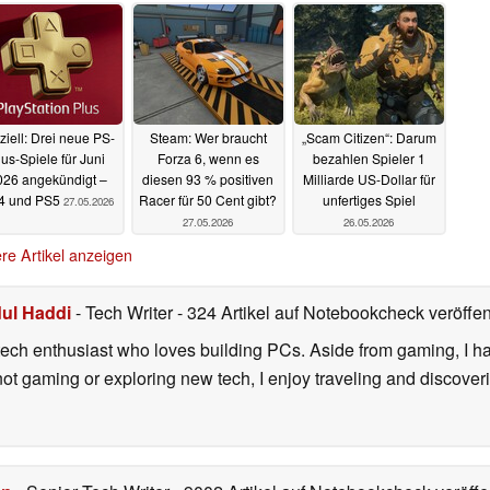
iziell: Drei neue PS-
Steam: Wer braucht
„Scam Citizen“: Darum
lus-Spiele für Juni
Forza 6, wenn es
bezahlen Spieler 1
026 angekündigt –
diesen 93 % positiven
Milliarde US-Dollar für
4 und PS5
Racer für 50 Cent gibt?
unfertiges Spiel
27.05.2026
27.05.2026
26.05.2026
re Artikel anzeigen
ul Haddi
- Tech Writer
- 324 Artikel auf Notebookcheck veröffen
ech enthusiast who loves building PCs. Aside from gaming, I ha
 not gaming or exploring new tech, I enjoy traveling and discove