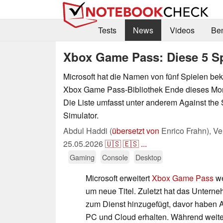
Tests
News
Videos
Be
Xbox Game Pass: Diese 5 Sp
Microsoft hat die Namen von fünf Spielen be
Xbox Game Pass-Bibliothek Ende dieses Mon
Die Liste umfasst unter anderem Against the
Simulator.
Abdul Haddi (
übersetzt von
Enrico Frahn),
Ve
25.05.2026
🇺🇸
🇪🇸
...
Gaming
Console
Desktop
Microsoft erweitert
Xbox Game Pass
we
um neue Titel. Zuletzt hat das Untern
zum Dienst hinzugefügt, davor haben Ab
PC und Cloud erhalten. Während weite