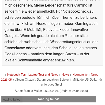
mich geschehen. Meine Leidenschaft fürs Gaming ist
seitdem nie wieder abgeflacht. Für Notebookcheck zu
schreiben bedeutet für mich, über Themen zu berichten,
die mir wirklich am Herzen liegen – neben Gaming auch
gerne über E-Mobilität, Fotovoltaik oder innovative
Gadgets. Wenn ich gerade nicht am Rechner sitze,
schiebe ich wahrscheinlich Wasserrettungsdienst an der
Ostseeküste oder versuche, den Schattenseiten meines
Geek-Lebens – nämlich dem langen Sitzen – in der
lokalen Schwimmhalle entgegenzuwirken.
>
Notebook Test, Laptop Test und News
>
News
>
Newsarchiv
>
News
2026-05
> „Scam Citizen“: Darum bezahlen Spieler 1 Milliarde US-Dollar für
unfertiges Spiel
Autor: Marius Müller, 26.05.2026 (Update: 26.05.2026)
loading failed!
loading failed!