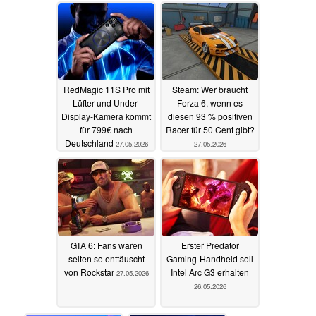
RedMagic 11S Pro mit
Steam: Wer braucht
Lüfter und Under-
Forza 6, wenn es
Display-Kamera kommt
diesen 93 % positiven
für 799€ nach
Racer für 50 Cent gibt?
Deutschland
27.05.2026
27.05.2026
GTA 6: Fans waren
Erster Predator
selten so enttäuscht
Gaming-Handheld soll
von Rockstar
Intel Arc G3 erhalten
27.05.2026
26.05.2026