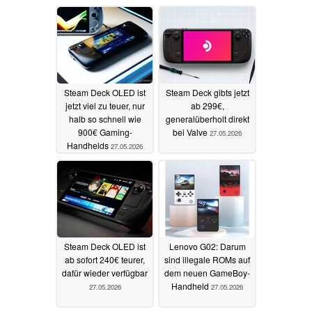
Steam Deck OLED ist
Steam Deck gibts jetzt
jetzt viel zu teuer, nur
ab 299€,
halb so schnell wie
generalüberholt direkt
900€ Gaming-
bei Valve
27.05.2026
Handhelds
27.05.2026
Steam Deck OLED ist
Lenovo G02: Darum
ab sofort 240€ teurer,
sind illegale ROMs auf
dafür wieder verfügbar
dem neuen GameBoy-
Handheld
27.05.2026
27.05.2026