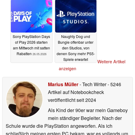
Sony PlayStation Days
Naughty Dog und
of Play 2026 starten
Bungie offenbar unter
am Mittwoch mit satten
den Studios, von
Rabatten
denen Sony mehr PS5-
26.05.2026
Spiele erwartet
Weitere Artikel
26.05.2026
anzeigen
Marius Müller
- Tech Writer
- 5246
Artikel auf Notebookcheck
veröffentlicht
seit 2024
Als Kind der 90er war mein Gameboy
mein ständiger Begleiter. Nach der
Schule wurde die PlayStation angeworfen. Als ich
schließlich meinen ersten PC bekam, war es vollends um