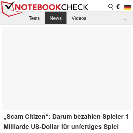
Tests
News
Videos
...
Benchmarks & Tech
Externe Tests
Kaufberatung
Deals
Suche
Jobs
Forum
„Scam Citizen“: Darum bezahlen Spieler 1
Milliarde US-Dollar für unfertiges Spiel