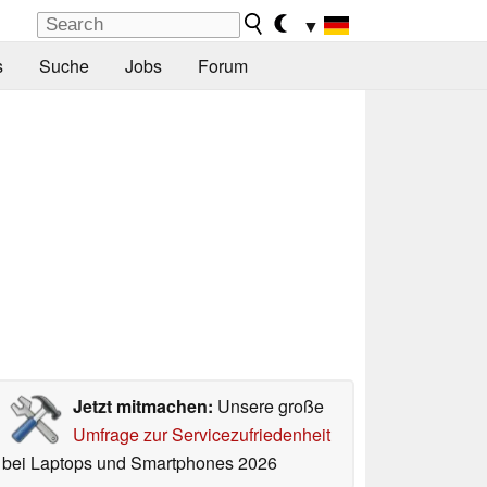
▼
s
Suche
Jobs
Forum
Jetzt mitmachen:
Unsere große
Umfrage zur Servicezufriedenheit
bei Laptops und Smartphones 2026