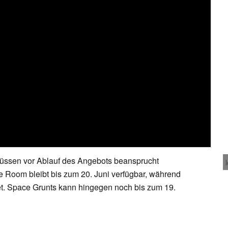
 müssen vor Ablauf des Angebots beansprucht
Room bleibt bis zum 20. Juni verfügbar, während
det. Space Grunts kann hingegen noch bis zum 19.