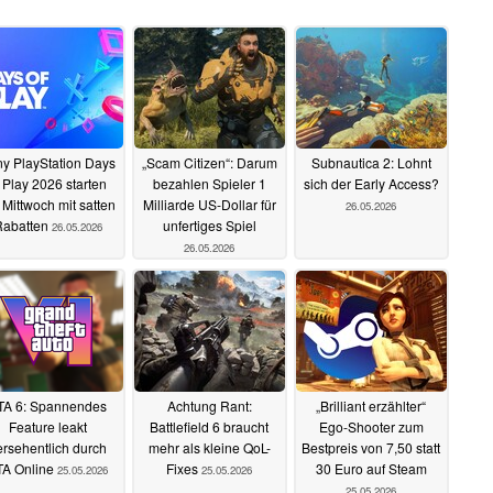
y PlayStation Days
„Scam Citizen“: Darum
Subnautica 2: Lohnt
 Play 2026 starten
bezahlen Spieler 1
sich der Early Access?
Mittwoch mit satten
Milliarde US-Dollar für
26.05.2026
Rabatten
unfertiges Spiel
26.05.2026
26.05.2026
TA 6: Spannendes
Achtung Rant:
„Brilliant erzählter“
Feature leakt
Battlefield 6 braucht
Ego-Shooter zum
ersehentlich durch
mehr als kleine QoL-
Bestpreis von 7,50 statt
TA Online
Fixes
30 Euro auf Steam
25.05.2026
25.05.2026
25.05.2026