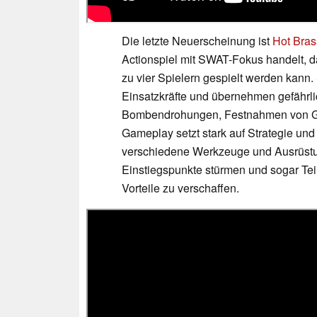
Die letzte Neuerscheinung ist
Hot Bras
Actionspiel mit SWAT-Fokus handelt, d
zu vier Spielern gespielt werden kann. 
Einsatzkräfte und übernehmen gefährl
Bombendrohungen, Festnahmen von Ga
Gameplay setzt stark auf Strategie un
verschiedene Werkzeuge und Ausrüst
Einstiegspunkte stürmen und sogar Tei
Vorteile zu verschaffen.