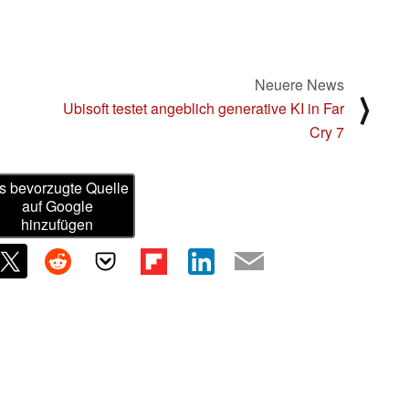
Neuere News
⟩
Ubisoft testet angeblich generative KI in Far
Cry 7
s bevorzugte Quelle
auf Google
hinzufügen