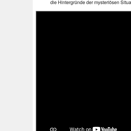
die Hintergründe der mysteriösen Situ