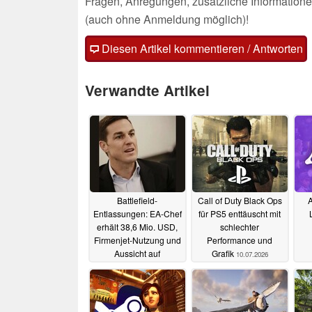
Fragen, Anregungen, zusätzliche Informatione
(auch ohne Anmeldung möglich)!
Diesen Artikel kommentieren / Antworten
Verwandte Artikel
Battlefield-
Call of Duty Black Ops
A
Entlassungen: EA-Chef
für PS5 enttäuscht mit
erhält 38,6 Mio. USD,
schlechter
Firmenjet-Nutzung und
Performance und
Aussicht auf
Grafik
10.07.2026
Millionenabfindung
31.07.2026