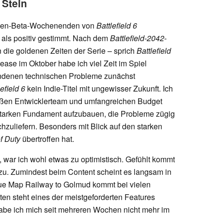
 Stein
Open-Beta-Wochenenden von
Battlefield 6
 als positiv gestimmt. Nach dem
Battlefield-2042
-
n die goldenen Zeiten der Serie – sprich
Battlefield
ase im Oktober habe ich viel Zeit im Spiel
andenen technischen Probleme zunächst
lefield 6
kein Indie-Titel mit ungewisser Zukunft. Ich
oßen Entwicklerteam und umfangreichen Budget
starken Fundament aufzubauen, die Probleme zügig
hzuliefern. Besonders mit Blick auf den starken
of Duty
übertroffen hat.
, war ich wohl etwas zu optimistisch. Gefühlt kommt
zu. Zumindest beim Content scheint es langsam in
eue Map Railway to Golmud kommt bei vielen
ten steht eines der meistgeforderten Features
 habe ich mich seit mehreren Wochen nicht mehr im