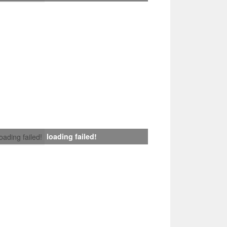
loading failed!
loading failed!