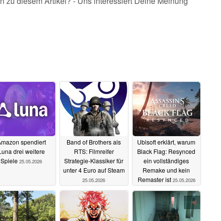
n zu diesem Artikel? - Uns interessiert Deine Meinung
mazon spendiert
Band of Brothers als
Ubisoft erklärt, warum
Luna drei weitere
RTS: Filmreifer
Black Flag: Resynced
Spiele
Strategie-Klassiker für
ein vollständiges
25.05.2026
unter 4 Euro auf Steam
Remake und kein
Remaster ist
25.05.2026
25.05.2026