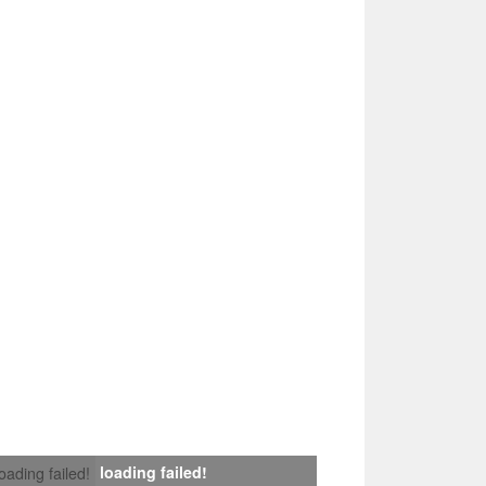
loading failed!
loading failed!