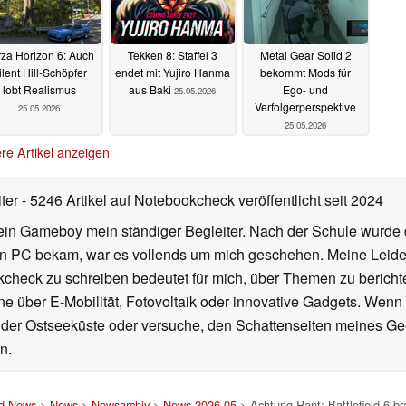
za Horizon 6: Auch
Tekken 8: Staffel 3
Metal Gear Solid 2
ilent Hill-Schöpfer
endet mit Yujiro Hanma
bekommt Mods für
lobt Realismus
aus Baki
Ego- und
25.05.2026
Verfolgerperspektive
25.05.2026
25.05.2026
re Artikel anzeigen
iter
- 5246 Artikel auf Notebookcheck veröffentlicht
seit 2024
ein Gameboy mein ständiger Begleiter. Nach der Schule wurde d
en PC bekam, war es vollends um mich geschehen. Meine Leiden
kcheck zu schreiben bedeutet für mich, über Themen zu berichte
 über E-Mobilität, Fotovoltaik oder innovative Gadgets. Wenn 
 der Ostseeküste oder versuche, den Schattenseiten meines Ge
n.
nd News
>
News
>
Newsarchiv
>
News 2026-05
> Achtung Rant: Battlefield 6 br