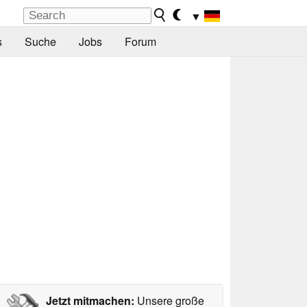
▼
s
Suche
Jobs
Forum
Jetzt mitmachen:
Unsere große