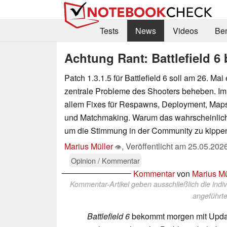
Tests
News
Videos
Be
Achtung Rant: Battlefield 6
Patch 1.3.1.5 für Battlefield 6 soll am 26. Ma
zentrale Probleme des Shooters beheben. Im
allem Fixes für Respawns, Deployment, Maps,
und Matchmaking. Warum das wahrscheinlich 
um die Stimmung in der Community zu kippen, 
Marius Müller
,
Veröffentlicht am
25.05.202
👁
Opinion / Kommentar
Kommentar
von
Marius Mü
Kommentar-Artikel geben ausschließlich die indi
angeführte
Battlefield 6
bekommt morgen mit Update 