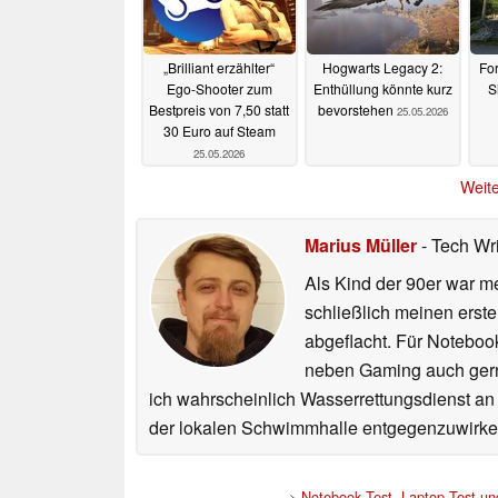
„Brilliant erzählter“
Hogwarts Legacy 2:
For
Ego-Shooter zum
Enthüllung könnte kurz
S
Bestpreis von 7,50 statt
bevorstehen
25.05.2026
30 Euro auf Steam
25.05.2026
Weite
Marius Müller
- Tech Wr
Als Kind der 90er war m
schließlich meinen erst
abgeflacht. Für Noteboo
neben Gaming auch gerne
ich wahrscheinlich Wasserrettungsdienst an
der lokalen Schwimmhalle entgegenzuwirke
>
Notebook Test, Laptop Test u