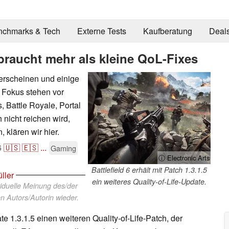
nchmarks & Tech
Externe Tests
Kaufberatung
Deal
 braucht mehr als kleine QoL-Fixes
i erscheinen und einige
 Fokus stehen vor
 Battle Royale, Portal
nicht reichen wird,
klären wir hier.
6
🇺🇸
🇪🇸
...
Gaming
ⓘ Electronic Arts
Battlefield 6 erhält mit Patch 1.3.1.5
ller
ein weiteres Quality-of-Life-Update.
viduelle Meinung des/der
n Autors/Autorin wieder.
1.3.1.5 einen weiteren Quality-of-Life-Patch, der