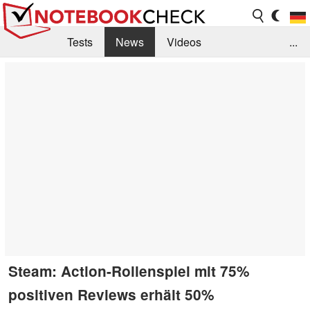
Tests
News
Videos
...
Benchmarks & Tech
Externe Tests
Kaufberatung
Deals
Suche
Jobs
Forum
Steam: Action-Rollenspiel mit 75%
positiven Reviews erhält 50%