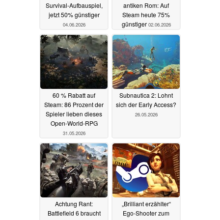
Survival-Aufbauspiel,
antiken Rom: Auf
jetzt 50% günstiger
Steam heute 75%
günstiger
04.06.2026
02.06.2026
60 % Rabatt auf
Subnautica 2: Lohnt
Steam: 86 Prozent der
sich der Early Access?
Spieler lieben dieses
26.05.2026
Open-World-RPG
31.05.2026
Achtung Rant:
„Brilliant erzählter“
Battlefield 6 braucht
Ego-Shooter zum