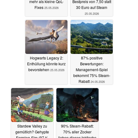
mehr als kleine QoL-
Bestpreis von 7,50 statt
Fixes
30 Euro auf Steam
25.05.2026
25.05.2026
Hogwarts Legacy 2:
87% positive
Enthüllung könnte kurz
Bewertungen:
bevorstehen
Management-Spiel
25.05.2026
bekommt 75% Steam-
Rabatt
24.05.2026
Stardew Valley zu
90% Steam-Rabatt:
gemütlich? Gehypte
70% aller Zocker
Farming-Sim (97 %
lieben dieses taktische