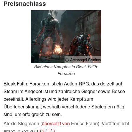
Preisnachlass
ⓘ Archangel Studios
Bild eines Kampfes in Bleak Faith:
Forsaken
Bleak Faith: Forsaken ist ein Action-RPG, das derzeit auf
Steam im Angebot ist und zahlreiche Gegner sowie Bosse
bereithält. Allerdings wird jeder Kampf zum
Überlebenskampf, weshalb verschiedene Strategien nötig
sind, um erfolgreich zu sein.
Alexis Stegmann (
übersetzt von
Enrico Frahn),
Veröffentlicht
am
25.05.2026
🇺🇸
🇪🇸
...