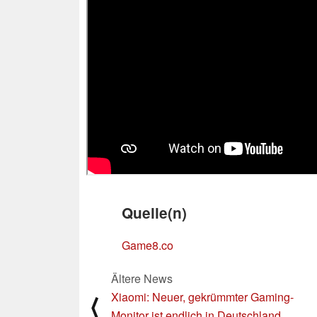
Quelle(n)
Game8.co
Ältere News
Xiaomi: Neuer, gekrümmter Gaming-
⟨
Monitor ist endlich in Deutschland