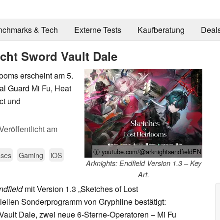
nchmarks & Tech
Externe Tests
Kaufberatung
Deal
icht Sword Vault Dale
looms erscheint am 5.
al Guard Mi Fu, Heat
ct und
Veröffentlicht am
ⓘ youtube.com/@arknightsendfieldEN
ses
Gaming
iOS
Arknights: Endfield Version 1.3 – Key
Art.
ndfield
mit Version 1.3 „Sketches of Lost
ziellen Sonderprogramm von Gryphline bestätigt:
ault Dale, zwei neue 6-Sterne-Operatoren – Mi Fu