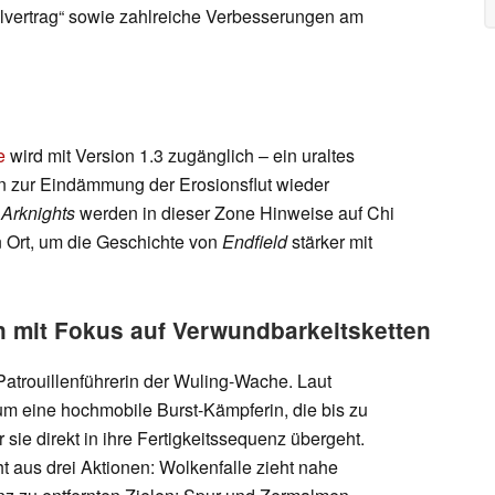
llvertrag“ sowie zahlreiche Verbesserungen am
e
wird mit Version 1.3 zugänglich – ein uraltes
 zur Eindämmung der Erosionsflut wieder
n
Arknights
werden in dieser Zone Hinweise auf Chi
n Ort, um die Geschichte von
Endfield
stärker mit
n mit Fokus auf Verwundbarkeitsketten
Patrouillenführerin der Wuling-Wache. Laut
m eine hochmobile Burst-Kämpferin, die bis zu
 sie direkt in ihre Fertigkeitssequenz übergeht.
ht aus drei Aktionen: Wolkenfalle zieht nahe