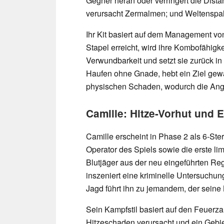
Gegner heran oder verringert die Dist
verursacht Zermalmen; und Weltenspalte
Ihr Kit basiert auf dem Management vo
Stapel erreicht, wird ihre Kombofähigk
Verwundbarkeit und setzt sie zurück in
Haufen ohne Gnade, hebt ein Ziel gew
physischen Schaden, wodurch die Angri
Camille: Hitze-Vorhut und 
Camille erscheint in Phase 2 als 6-Ste
Operator des Spiels sowie die erste lim
Blutjäger aus der neu eingeführten R
inszeniert eine kriminelle Untersuchu
Jagd führt ihn zu jemandem, der seine Bl
Sein Kampfstil basiert auf den Feuerz
Hitzeschaden verursacht und ein Gebie