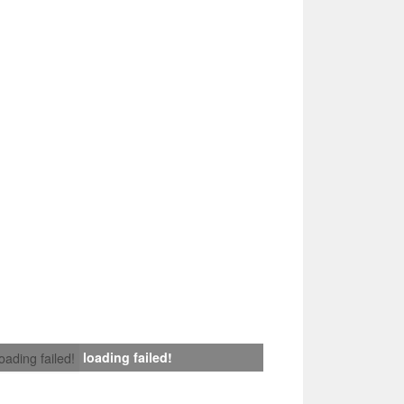
loading failed!
loading failed!