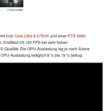
ⓘ Darryl Linington
mit
Intel Core Ultra 9 275HX
und einer
RTX 5080
s: Endfield
mit 120 FPS bei sehr hohen
LSS-Qualität. Die GPU-Auslastung lag je nach Szene
CPU-Auslastung lediglich 8 % bis 19 % betrug.