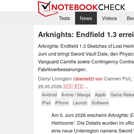
Tests
News
Videos
Be
Arknights: Endfield 1.3 erre
Arknights: Endfield 1.3 Sketches of Lost Heir
Juni und bringt Sword Vault Dale, den Physic
Vanguard Camille sowie Contingency Contra
Fabrikverbesserungen.
Darryl Linington (
übersetzt von
Carmen Pol),
25.05.2026
🇺🇸
🇪🇸
...
Android
Anime / Manga
Apple
Game Relea
iPad
iPhone
Launch
Software
Am 5. Juni 2026 erscheint
Arknights: E
Heirlooms“. Die Details wurden im offi
eine neue Unterregion namens Sword V