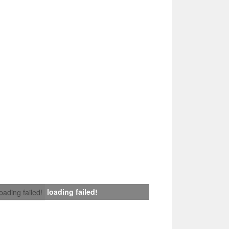
loading failed!
loading failed!