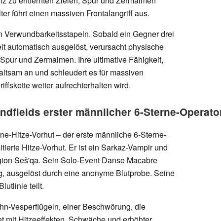
anz zu entfernten Zielen; Spur und Zermalmen
r führt einen massiven Frontalangriff aus.
n Verwundbarkeitsstapeln. Sobald ein Gegner drei
eit automatisch ausgelöst, verursacht physische
 Spur und Zermalmen. Ihre ultimative Fähigkeit,
altsam an und schleudert es für massiven
ffskette weiter aufrechterhalten wird.
Endfields erster männlicher 6-Sterne-Operato
rne-Hitze-Vorhut – der erste männliche 6-Sterne-
itierte Hitze-Vorhut. Er ist ein Sarkaz-Vampir und
egion Seš'qa. Sein Solo-Event Danse Macabre
ng, ausgelöst durch eine anonyme Blutprobe. Seine
utlinie teilt.
ahn-Vesperflügeln, einer Beschwörung, die
t mit Hitzeeffekten, Schwäche und erhöhter