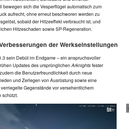
ill bewegen sich die Vesperflügel automatisch zum
uck aufrecht, ohne erneut beschworen werden zu
elöst, sobald der Hitzeeffekt verbraucht ist, und
tzlichen Hitzeschaden sowie SP-Regeneration.
 Verbesserungen der Werkseinstellungen
n 1.3 sein Debüt im Endgame – ein anspruchsvoller
frühen Updates des ursprünglichen
Arknights
fester
t zudem die Benutzerfreundlichkeit durch neue
mieden und Zerlegen von Ausrüstung sowie eine
e verriegelte Gegenstände vor versehentlichem
 schützt.