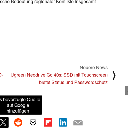
tische Bedeutung regionaler Konflikte insgesamt
Neuere News
⟩
D-
Ugreen Neodrive Go 40s: SSD mit Touchscreen
bietet Status und Passwordschutz
s bevorzugte Quelle
auf Google
hinzufügen