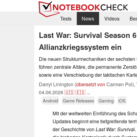
Tests
News
Videos
Be
Last War: Survival Season 6
Allianzkriegssystem ein
Die neuen Strukturmechaniken der sechsten 
führen zentrale Altäre, die permanente Zerst
sowie eine Verschiebung der taktischen Kart
Darryl Linington (
übersetzt von
Carmen Pol),
04.06.2026
🇺🇸
🇪🇸
...
Android
Game Releases
Gaming
iOS
Mit der weltweiten Einführung des Sch
Updates beginnt eine tiefgreifende terr
der Geschichte von
Last War: Surviva
l