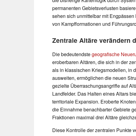
die bisherige Kartenlogik durch System
permanenten Gebietsverlusten basieren.
sehen sich unmittelbar mit Engpässen 
von Kampfformationen und Führungsrol
Zentrale Altäre verändern 
Die bedeutendste
geografische Neuer
eroberbaren Altären, die sich in der z
als in klassischen Kriegsmodellen, in 
ausweiten, ermöglichen die neuen Str
gezielte Überraschungsangriffe auf Al
Landfelder. Das Halten eines Altars bie
territoriale Expansion. Eroberte Knote
die Einnahme benachbarter Gebiete gen
Fraktionen maximal drei Altäre gleichzei
Diese Kontrolle der zentralen Punkte 