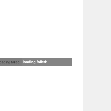
loading failed!
loading failed!