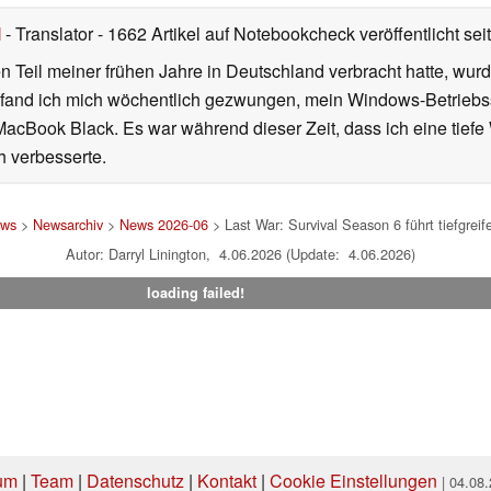
l
- Translator
- 1662 Artikel auf Notebookcheck veröffentlicht
sei
 Teil meiner frühen Jahre in Deutschland verbracht hatte, wur
7 fand ich mich wöchentlich gezwungen, mein Windows-Betriebssy
MacBook Black. Es war während dieser Zeit, dass ich eine tiefe
h verbesserte.
ws
>
Newsarchiv
>
News 2026-06
> Last War: Survival Season 6 führt tiefgrei
Autor: Darryl Linington, 4.06.2026 (Update: 4.06.2026)
loading failed!
um
|
Team
|
Datenschutz
|
Kontakt
|
Cookie Einstellungen
| 04.08