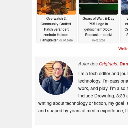
Overwatch 2:
Gears of War: E-Day
Community-Crafted-
PS5-Logo in
e
Patch verändert
gelöschtem Xbox-
C
zentrale Helden-
Podcast entdeckt
Fähigkeiten
01.07.2026
10.06.2026
Weite
Autor des
Originals
:
Dar
I’m a tech editor and jo
technology. I’m passion
work, and play. I’m also 
include Drowning, 3:33 a
writing about technology or fiction, my goal 
and shaped by years of media experience, I b