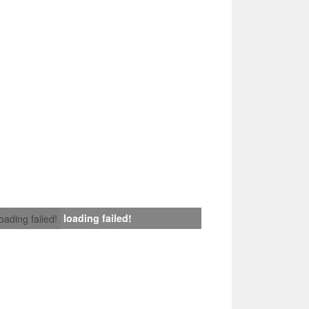
loading failed!
loading failed!