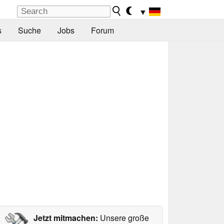
▼
s
Suche
Jobs
Forum
Jetzt mitmachen:
Unsere große