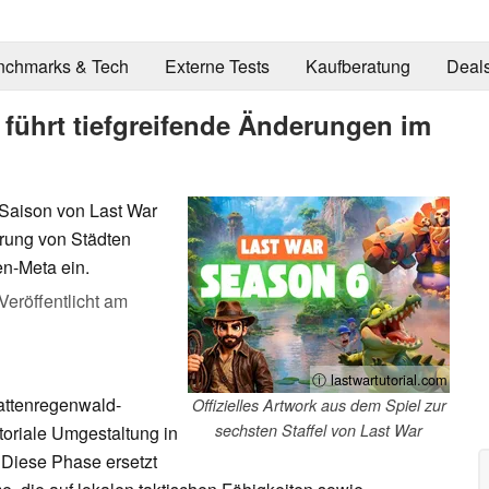
nchmarks & Tech
Externe Tests
Kaufberatung
Deal
 führt tiefgreifende Änderungen im
Saison von Last War
örung von Städten
en-Meta ein.
Veröffentlicht am
ⓘ lastwartutorial.com
attenregenwald-
Offizielles Artwork aus dem Spiel zur
sechsten Staffel von Last War
itoriale Umgestaltung in
. Diese Phase ersetzt