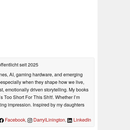
ffentlicht
seit 2025
hones, AI, gaming hardware, and emerging
—especially when they shape how we live,
est, emotionally driven storytelling. My books
s Too Short For This Sh!t!. Whether I’m
sting impression. Inspired by my daughters
Facebook
,
DarrylLinington
,
LinkedIn