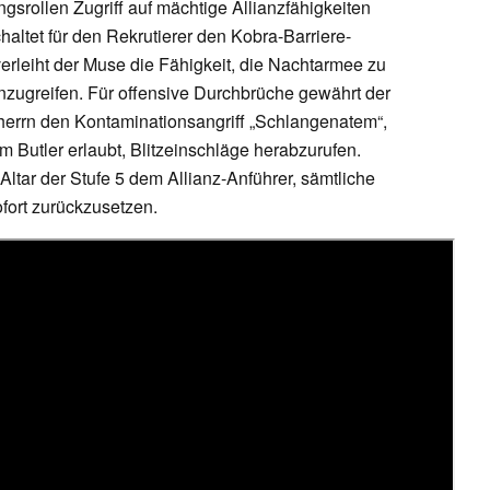
srollen Zugriff auf mächtige Allianzfähigkeiten
haltet für den Rekrutierer den Kobra-Barriere-
 verleiht der Muse die Fähigkeit, die Nachtarmee zu
ugreifen. Für offensive Durchbrüche gewährt der
herrn den Kontaminationsangriff „Schlangenatem“,
m Butler erlaubt, Blitzeinschläge herabzurufen.
ltar der Stufe 5 dem Allianz-Anführer, sämtliche
ofort zurückzusetzen.