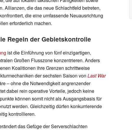
e, die auf lokalen taktischen Fähigkeiten sowie
 Allianzen, die das neue Schlachtfeld betreten,
konfrontiert, die eine umfassende Neuausrichtung
len erforderlich machen.
die Regeln der Gebietskontrolle
ung
ist die Einführung von fünf einzigartigen,
entralen Großen Flusszone konzentrieren. Anders
denen Koalitionen ihre Grenzen schrittweise
ukturmechaniken der sechsten Saison von
Last War
täre – ohne die Notwendigkeit angrenzender
tet dabei rein operative Vorteile, jedoch keine
npunkte können somit nicht als Ausgangsbasis für
utzt werden. Gleichzeitig dürfen konkurrierende
tig kontrollieren.
verändert das Gefüge der Serverschlachten