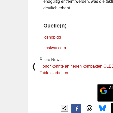
endgültig entfernt werden, was die tak
deutlich erhöht.
Quelle(n)
ldshop.gg
Lastwar.com
Ältere News
⟨
Honor könnte an neuen kompakten OLE
Tablets arbeiten
Al