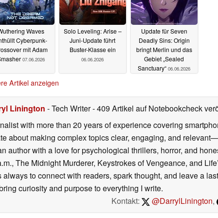
Wuthering Waves
Solo Leveling: Arise –
Update für Seven
nthüllt Cyberpunk-
Juni-Update führt
Deadly Sins: Origin
rossover mit Adam
Buster-Klasse ein
bringt Merlin und das
Smasher
Gebiet „Sealed
07.06.2026
06.06.2026
Sanctuary“
06.06.2026
re Artikel anzeigen
ryl Linington
- Tech Writer
- 409 Artikel auf Notebookcheck verö
urnalist with more than 20 years of experience covering smartp
ate about making complex topics clear, engaging, and relevant
an author with a love for psychological thrillers, horror, and hon
.m., The Midnight Murderer, Keystrokes of Vengeance, and Life’
is always to connect with readers, spark thought, and leave a la
ring curiosity and purpose to everything I write.
Kontakt:
@DarrylLinington
,