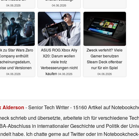
04.06.2026
04.06.2026
k zu Star Wars Zero
ASUS ROG Xbox Ally
Zweck verfehlt? Viele
Company enthüllt
X20: Darum wollen
Gamer benutzen
scheinungsdatum,
viele trotz
Steam Deck offenbar
eise und Versionen
Verbesserungen nicht
nur für ein Spiel
kaufen
04.06.2026
04.06.2026
04.06.2026
x Alderson
- Senior Tech Writer
- 15160 Artikel auf Notebookche
heck schrieb und übersetzte, arbeitete ich für verschiedene T
A-Abschluss in internationaler Geschichte und Politik der Univ
elt habe. Ich chatte gerne auf Twitter oder im Notebookcheck