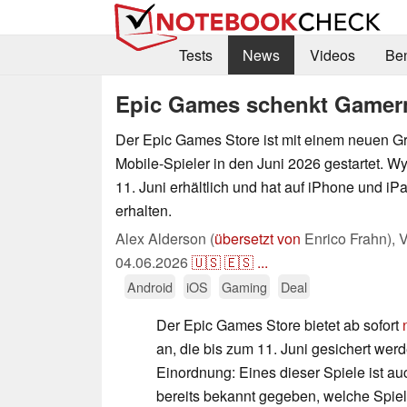
Tests
News
Videos
Be
Epic Games schenkt Gamern 
Der Epic Games Store ist mit einem neuen Gr
Mobile-Spieler in den Juni 2026 gestartet. W
11. Juni erhältlich und hat auf iPhone und iP
erhalten.
Alex Alderson (
übersetzt von
Enrico Frahn),
V
04.06.2026
🇺🇸
🇪🇸
...
Android
iOS
Gaming
Deal
Der Epic Games Store bietet ab sofort
an, die bis zum 11. Juni gesichert wer
Einordnung: Eines dieser Spiele ist au
bereits bekannt gegeben, welche Spie