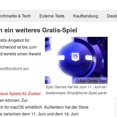
nchmarks & Tech
Externe Tests
Kaufberatung
Deal
ein weiteres Gratis-Spiel
atis-Angebot für
ytchwood ist bis zum
ad bereits einen Award
eröffentlicht am
ⓘ Epic Games Store
Epic Games hat bis zum 11. Juni ein
kostenloses Smartphone-Spiel parat
neue Spiele für Zocker
den können. Zur
ch für macOS erhältlich. Außerdem hat der Store
le zwischen dem 11. Juni und dem 18. Juni