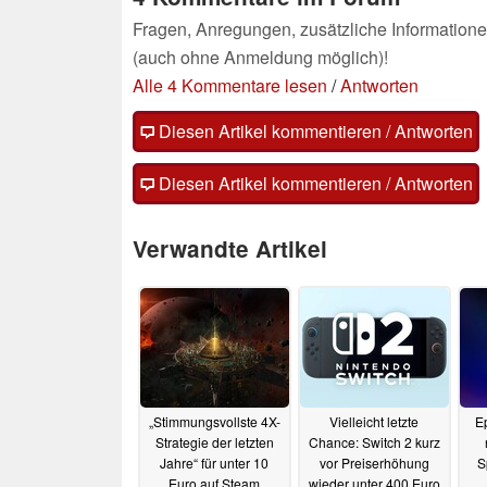
Fragen, Anregungen, zusätzliche Informatione
(auch ohne Anmeldung möglich)!
Alle 4 Kommentare lesen
/
Antworten
Diesen Artikel kommentieren / Antworten
Diesen Artikel kommentieren / Antworten
Verwandte Artikel
„Stimmungsvollste 4X-
Vielleicht letzte
E
Strategie der letzten
Chance: Switch 2 kurz
Jahre“ für unter 10
vor Preiserhöhung
S
Euro auf Steam
wieder unter 400 Euro