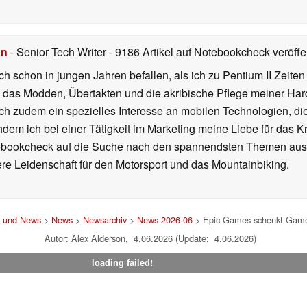
hn
- Senior Tech Writer
- 9186 Artikel auf Notebookcheck veröffen
ch schon in jungen Jahren befallen, als ich zu Pentium II Zeite
h das Modden, Übertakten und die akribische Pflege meiner Ha
ich zudem ein spezielles Interesse an mobilen Technologien, di
hdem ich bei einer Tätigkeit im Marketing meine Liebe für das 
ebookcheck auf die Suche nach den spannendsten Themen aus d
e Leidenschaft für den Motorsport und das Mountainbiking.
t und News
>
News
>
Newsarchiv
>
News 2026-06
> Epic Games schenkt Gamern
Autor: Alex Alderson, 4.06.2026 (Update: 4.06.2026)
loading failed!