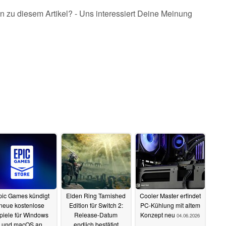
n zu diesem Artikel? - Uns interessiert Deine Meinung
pic Games kündigt
Elden Ring Tarnished
Cooler Master erfindet
neue kostenlose
Edition für Switch 2:
PC-Kühlung mit altem
piele für Windows
Release-Datum
Konzept neu
04.06.2026
und macOS an
endlich bestätigt