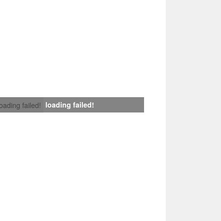
loading failed!
loading failed!