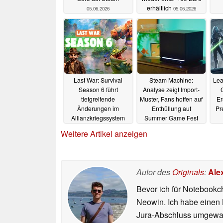
erhältlich
05.06.2026
05.06.2026
Last War: Survival
Steam Machine:
Lea
Season 6 führt
Analyse zeigt Import-
tiefgreifende
Muster, Fans hoffen auf
Er
Änderungen im
Enthüllung auf
Pr
Allianzkriegssystem
Summer Game Fest
ein
2026
04.06.2026
04.06.2026
Weitere Artikel anzeigen
Autor des
Originals
:
Ale
Bevor ich für Notebookc
Neowin. Ich habe einen B
Jura-Abschluss umgewand