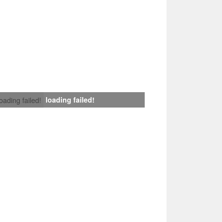
loading failed!
loading failed!