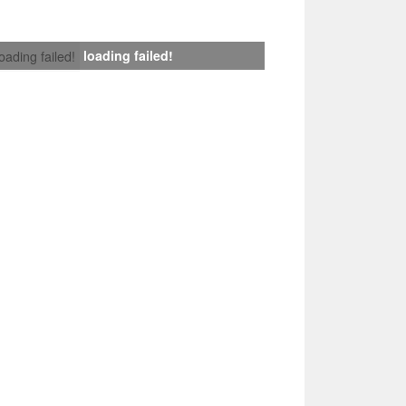
loading failed!
loading failed!