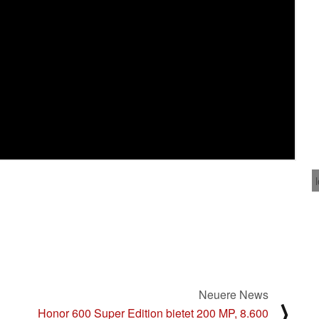
Neuere News
⟩
Honor 600 Super Edition bietet 200 MP, 8.600