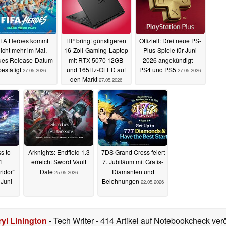
IFA Heroes kommt
HP bringt günstigeren
Offiziell: Drei neue PS-
icht mehr im Mai,
16-Zoll-Gaming-Laptop
Plus-Spiele für Juni
ues Release-Datum
mit RTX 5070 12GB
2026 angekündigt –
bestätigt
und 165Hz-OLED auf
PS4 und PS5
27.05.2026
27.05.2026
den Markt
27.05.2026
s to
Arknights: Endfield 1.3
7DS Grand Cross feiert
1
erreicht Sword Vault
7. Jubiläum mit Gratis-
idor“
Dale
Diamanten und
25.05.2026
 Juni
Belohnungen
22.05.2026
ryl Linington
- Tech Writer
- 414 Artikel auf Notebookcheck verö