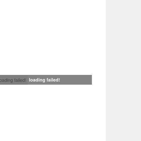
loading failed!
loading failed!