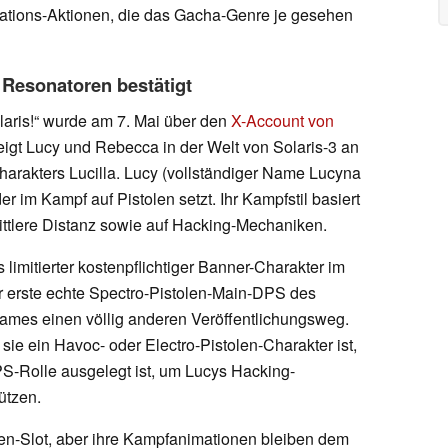
rations-Aktionen, die das Gacha-Genre je gesehen
 Resonatoren bestätigt
olaris!“ wurde am 7. Mai über den
X-Account von
zeigt Lucy und Rebecca in der Welt von Solaris-3 an
arakters Lucilla. Lucy (vollständiger Name Lucyna
er im Kampf auf Pistolen setzt. Ihr Kampfstil basiert
mittlere Distanz sowie auf Hacking-Mechaniken.
 limitierter kostenpflichtiger Banner-Charakter im
er erste echte Spectro-Pistolen-Main-DPS des
ames einen völlig anderen Veröffentlichungsweg.
sie ein Havoc- oder Electro-Pistolen-Charakter ist,
PS-Rolle ausgelegt ist, um Lucys Hacking-
ützen.
olen-Slot, aber ihre Kampfanimationen bleiben dem