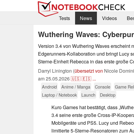
Tests
News
Videos
Be
Wuthering Waves: Cyberpunk
Version 3.4 von Wuthering Waves erscheint m
Edgerunners-Kollaboration und bringt Lucy s
Sterne-Einheit Rebecca in das erste große C
Darryl Linington (
übersetzt von
Nicole Domini
am
25.05.2026
🇺🇸
🇪🇸
...
Android
Anime / Manga
Console
Game Rel
Laptop / Notebook
Launch
Desktop
Kuro Games hat bestätigt, dass „Wuthe
3.4 seine erste große Cross-IP-Koopera
Mobilgeräte und PS5. Lucy und Rebecc
limitierte 5-Sterne-Resonatoren zum A