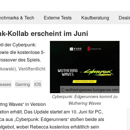
nchmarks & Tech
Externe Tests
Kaufberatung
Deal
-Kollab erscheint im Juni
it der Cyberpunk:
owie die kostenlose 5-
rossover des Spiels.
kowski),
Veröffentlicht
eases
Gaming
iOS
ⓘ wutheringwaves.kurogames.com
Cyberpunk: Edgerunners kommt zu
Wuthering Waves
ring Waves“ in Version
tion erhält. Das Update startet am 10. Juni für PC,
a aus „Cyberpunk: Edgerunners“ stoßen beide als
ufgebot, wobei Rebecca kostenlos erhältlich sein