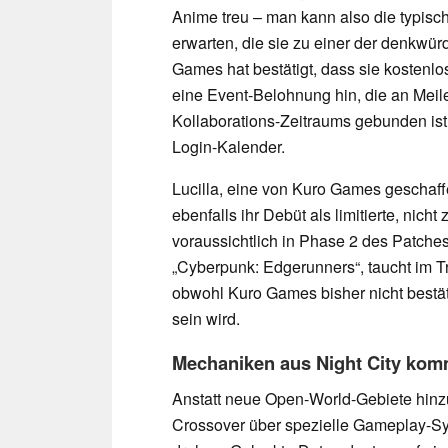
Anime treu – man kann also die typisc
erwarten, die sie zu einer der denkwü
Games hat bestätigt, dass sie kostenlo
eine Event-Belohnung hin, die an Mei
Kollaborations-Zeitraums gebunden ist
Login-Kalender.
Lucilla, eine von Kuro Games geschaffen
ebenfalls ihr Debüt als limitierte, nich
voraussichtlich in Phase 2 des Patches
„Cyberpunk: Edgerunners“, taucht im Tr
obwohl Kuro Games bisher nicht bestäti
sein wird.
Mechaniken aus Night City kom
Anstatt neue Open-World-Gebiete hinzu
Crossover über spezielle Gameplay-Sy