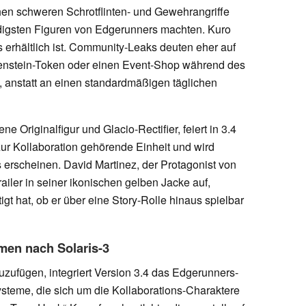
hen schweren Schrotflinten- und Gewehrangriffe
rdigsten Figuren von Edgerunners machten. Kuro
s erhältlich ist. Community-Leaks deuten eher auf
lenstein-Token oder einen Event-Shop während des
, anstatt an einen standardmäßigen täglichen
e Originalfigur und Glacio-Rectifier, feiert in 3.4
t zur Kollaboration gehörende Einheit und wird
 erscheinen. David Martinez, der Protagonist von
ailer in seiner ikonischen gelben Jacke auf,
gt hat, ob er über eine Story-Rolle hinaus spielbar
men nach Solaris-3
zufügen, integriert Version 3.4 das Edgerunners-
steme, die sich um die Kollaborations-Charaktere