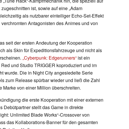
e „Tune Hack“-Kampfmechanik hin, die speziell auf
zugeschnitten ist, sowie auf eine „Adam
ichzeitig als nutzbarer einteiliger Echo-Set-Effekt
en verchromten Antagonisten des Animes und von
s seit der ersten Andeutung der Kooperation
lich als Skin für Expeditionsfahrzeuge und nicht als
erscheinen.
„Cyberpunk: Edgerunners“
ist ein
kt Red und Studio TRIGGER koproduziert und im
ht wurde. Die in Night City angesiedelte Serie
els zum Release spürbar wieder und ließ die Zahl
e Marke von einer Million überschreiten.
kündigung die erste Kooperation mit einer externen
 Debütpartner stellt das Game in direkte
ight: Unlimited Blade Works“-Crossover von
dass das Kollaborations-Banner für den gesamten