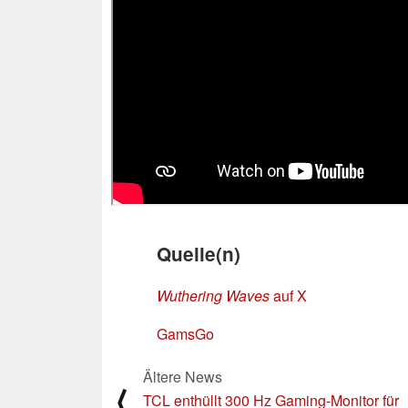
Quelle(n)
Wuthering Waves
auf X
GamsGo
Ältere News
⟨
TCL enthüllt 300 Hz Gaming-Monitor für