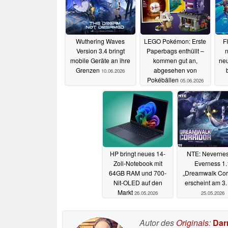
Wuthering Waves
LEGO Pokémon: Erste
F
Version 3.4 bringt
Paperbags enthüllt –
n
mobile Geräte an ihre
kommen gut an,
ne
Grenzen
abgesehen von
10.06.2026
Pokébällen
05.06.2026
HP bringt neues 14-
NTE: Nevernes
Zoll-Notebook mit
Everness 1.
64GB RAM und 700-
„Dreamwalk Corr
Nit-OLED auf den
erscheint am 3.
Markt
26.05.2026
25.05.2026
Autor des
Originals
:
Dar