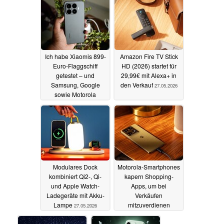
Ich habe Xiaomis 899-
Amazon Fire TV Stick
Euro-Flaggschiff
HD (2026) startet für
getestet – und
29,99€ mit Alexa+ in
Samsung, Google
den Verkauf
27.05.2026
sowie Motorola
bekommen ernsthafte
Konkurrenz
28.05.2026
Modulares Dock
Motorola-Smartphones
kombiniert Qi2-, Qi-
kapern Shopping-
und Apple Watch-
Apps, um bei
Ladegeräte mit Akku-
Verkäufen
Lampe
mitzuverdienen
27.05.2026
26.05.2026