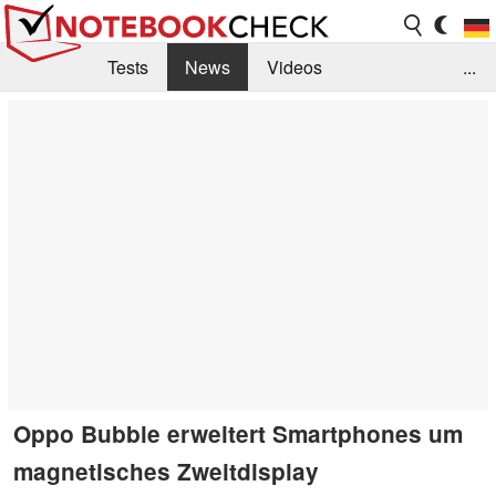
Tests
News
Videos
...
Benchmarks & Tech
Externe Tests
Kaufberatung
Deals
Suche
Jobs
Forum
Oppo Bubble erweitert Smartphones um
magnetisches Zweitdisplay