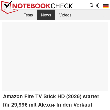
Tests
News
Videos
...
Benchmarks & Tech
Externe Tests
Kaufberatung
Deals
Suche
Jobs
Forum
Amazon Fire TV Stick HD (2026) startet
für 29,99€ mit Alexa+ in den Verkauf