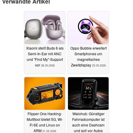
Verwandte Artikel
Xiaomi stellt Buds 6 als
Oppo Bubble erweitert
Semi-In-Ear mit ANC
Smartphones um
und "Find My"-Support
magnetisches
vor
Zweitdisplay
28.05.2026
25.05.2026
Flipper One Hacking-
Walohub: Günstiger
Multitool bietet 5G, Wi-
Fahrradcomputer ist
Fi 6E und Linux on
auch eine Dashcam
ARM
und soll vor Autos
21.05.2026