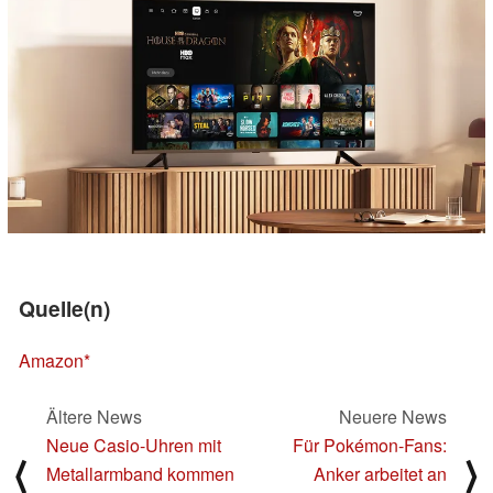
Quelle(n)
Amazon
Ältere News
Neuere News
Neue Casio-Uhren mit
Für Pokémon-Fans:
⟨
⟩
Metallarmband kommen
Anker arbeitet an