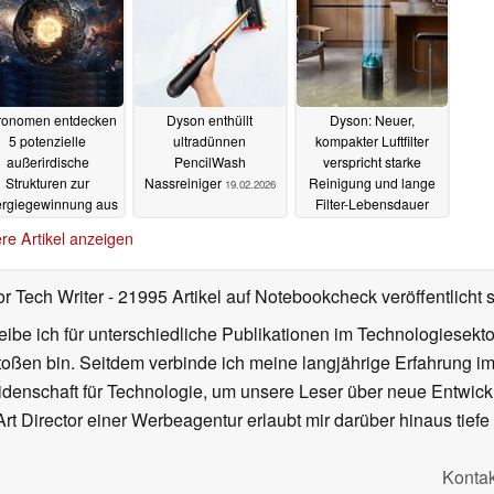
ronomen entdecken
Dyson enthüllt
Dyson: Neuer,
5 potenzielle
ultradünnen
kompakter Luftfilter
außerirdische
PencilWash
verspricht starke
Strukturen zur
Nassreiniger
Reinigung und lange
19.02.2026
rgiegewinnung aus
Filter-Lebensdauer
Sternen
10.03.2026
14.01.2026
re Artikel anzeigen
or Tech Writer
- 21995 Artikel auf Notebookcheck veröffentlicht
s
ibe ich für unterschiedliche Publikationen im Technologiesekt
oßen bin. Seitdem verbinde ich meine langjährige Erfahrung 
denschaft für Technologie, um unsere Leser über neue Entwick
rt Director einer Werbeagentur erlaubt mir darüber hinaus tiefe 
Kontak