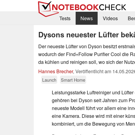
Tests
News
Videos
Be
Dysons neuester Lüfter bek
Der neueste Lüfter von Dyson besitzt erstma
wodurch der Find+Follow Purifier Cool die 
da kühlen und reinigen soll, wo sich der Nutz
Hannes Brecher
,
Veröffentlicht am
14.05.202
Launch
Smart Home
Leistungsstarke Luftreiniger und Lüfter
gehören bei Dyson seit Jahren zum Pro
neueste Modell führt vor allem eine in
eine Kamera. Diese wird mit einer künst
kombiniert, um die Bewegung von Men