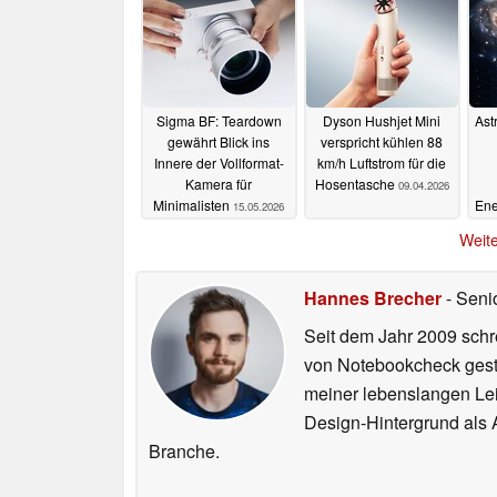
Sigma BF: Teardown
Dyson Hushjet Mini
Ast
gewährt Blick ins
verspricht kühlen 88
Innere der Vollformat-
km/h Luftstrom für die
Kamera für
Hosentasche
09.04.2026
Minimalisten
Ene
15.05.2026
Weite
Hannes Brecher
- Seni
Seit dem Jahr 2009 schre
von Notebookcheck gest
meiner lebenslangen Lei
Design-Hintergrund als A
Branche.