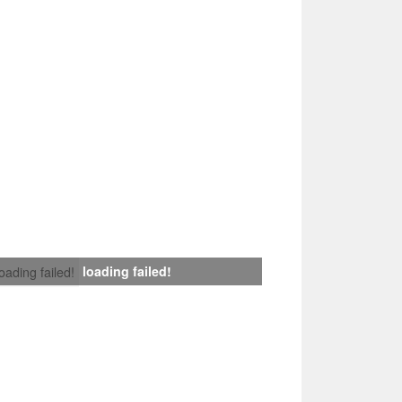
loading failed!
loading failed!