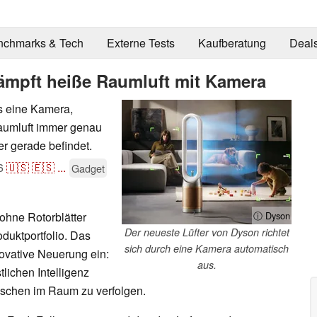
nchmarks & Tech
Externe Tests
Kaufberatung
Deal
ämpft heiße Raumluft mit Kamera
ls eine Kamera,
Raumluft immer genau
er gerade befindet.
6
🇺🇸
🇪🇸
...
Gadget
 ohne Rotorblätter
ⓘ Dyson
Der neueste Lüfter von Dyson richtet
duktportfolio. Das
sich durch eine Kamera automatisch
novative Neuerung ein:
aus.
lichen Intelligenz
schen im Raum zu verfolgen.