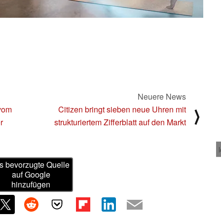
Neuere News
 vom
Citizen bringt sieben neue Uhren mit
⟩
r
strukturiertem Zifferblatt auf den Markt
s bevorzugte Quelle
auf Google
hinzufügen